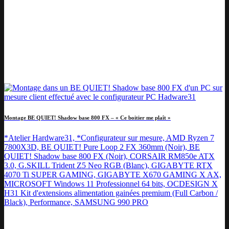
Montage BE QUIET! Shadow base 800 FX – « Ce boitier me plaît »
*Atelier Hardware31, *Configurateur sur mesure, AMD Ryzen 7
7800X3D, BE QUIET! Pure Loop 2 FX 360mm (Noir), BE
QUIET! Shadow base 800 FX (Noir), CORSAIR RM850e ATX
3.0, G.SKILL Trident Z5 Neo RGB (Blanc), GIGABYTE RTX
4070 Ti SUPER GAMING, GIGABYTE X670 GAMING X AX,
MICROSOFT Windows 11 Professionnel 64 bits, OCDESIGN X
H31 Kit d'extensions alimentation gainées premium (Full Carbon /
Black), Performance, SAMSUNG 990 PRO