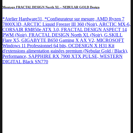
Montage FRACTAL DESIGN North XL – NEBULAR GOLD Design
*Atelier Hardware31, *Configurateur sur mesure, AMD Ryzen 7
7800X3D, ARCTIC Liquid Freezer III 360 (Noir), ARCTIC MX-6,
CORSAIR RM850e ATX 3.0, FRACTAL DESIGN ASPECT 14
PWM (Noir), FRACTAL DESIGN North XL (Noir), G.SKILL
Flare X5, GIGABYTE B650 Gaming X AX V2, MICROSOFT
Windows 11 Professionnel 64 bits, OCDESIGN X H31 Kit
d'extensions alimentation gainées premium (Nebular Gold / Black),
Performance, SAPPHIRE RX 7900 XTX PULSE, WESTERN
DIGITAL Black SN770