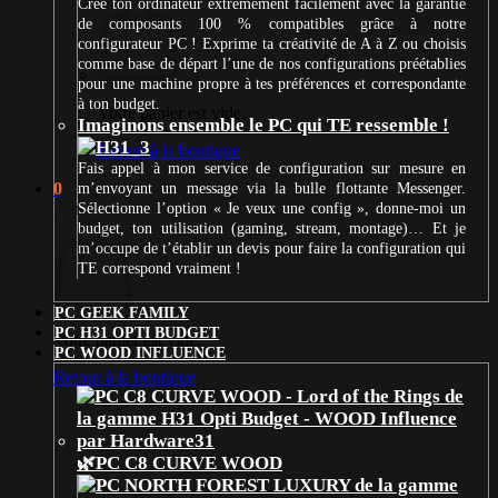
Crée ton ordinateur extrêmement facilement avec la garantie
de composants 100 % compatibles grâce à notre
configurateur PC ! Exprime ta créativité de A à Z ou choisis
comme base de départ l’une de nos configurations préétablies
pour une machine propre à tes préférences et correspondante
à ton budget.
Votre panier est vide.
Imaginons ensemble le PC qui TE ressemble !
Retour à la boutique
Fais appel à mon service de configuration sur mesure en
0
m’envoyant un message via la bulle flottante Messenger.
Panier
Sélectionne l’option « Je veux une config », donne-moi un
budget, ton utilisation (gaming, stream, montage)… Et je
m’occupe de t’établir un devis pour faire la configuration qui
TE correspond vraiment !
PC GEEK FAMILY
PC H31 OPTI BUDGET
Votre panier est vide.
PC WOOD INFLUENCE
Retour à la boutique
🌿PC C8 CURVE WOOD