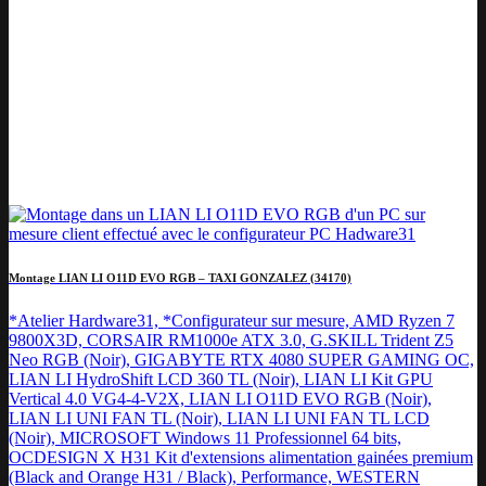
Montage LIAN LI O11D EVO RGB – TAXI GONZALEZ (34170)
*Atelier Hardware31, *Configurateur sur mesure, AMD Ryzen 7
9800X3D, CORSAIR RM1000e ATX 3.0, G.SKILL Trident Z5
Neo RGB (Noir), GIGABYTE RTX 4080 SUPER GAMING OC,
LIAN LI HydroShift LCD 360 TL (Noir), LIAN LI Kit GPU
Vertical 4.0 VG4-4-V2X, LIAN LI O11D EVO RGB (Noir),
LIAN LI UNI FAN TL (Noir), LIAN LI UNI FAN TL LCD
(Noir), MICROSOFT Windows 11 Professionnel 64 bits,
OCDESIGN X H31 Kit d'extensions alimentation gainées premium
(Black and Orange H31 / Black), Performance, WESTERN