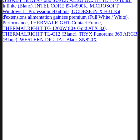
GIGABYTE RTX 4080 SUPER AERO OC, HYTE Y70 Touch
Infinite (Blanc), INTEL CORE i9-14900K, MICROSOFT
Windows 11 Professionnel 64 bits, OCDESIGN X H31 Kit
d'extensions alimentation gainées premium (Full White / White),
Performance, THERMALRIGHT Contact Frame,
THERMALRIGHT TG 1200W 80+ Gold ATX 3.0,
THERMALRIGHT TL-C12 (Blanc), TRYX Panorama 360 ARGB
(Blanc), WESTERN DIGITAL Black SN850X