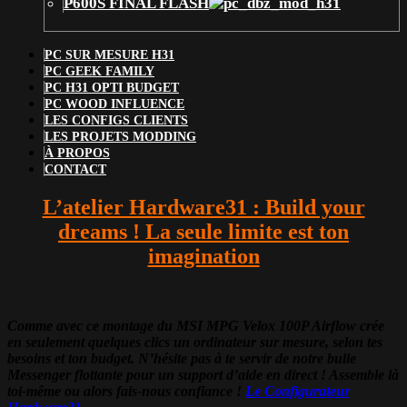
P600S FINAL FLASH
PC SUR MESURE H31
PC GEEK FAMILY
PC H31 OPTI BUDGET
PC WOOD INFLUENCE
LES CONFIGS CLIENTS
LES PROJETS MODDING
À PROPOS
CONTACT
L’atelier Hardware31 : Build your
dreams ! La seule limite est ton
imagination
Comme avec ce montage du MSI MPG Velox 100P Airflow crée
en seulement quelques clics un ordinateur sur mesure, selon tes
besoins et ton budget. N’hésite pas à te servir de notre bulle
Messenger flottante pour un support d’aide en direct ! Assemble là
toi-même ou alors fais-nous confiance !
Le Configurateur