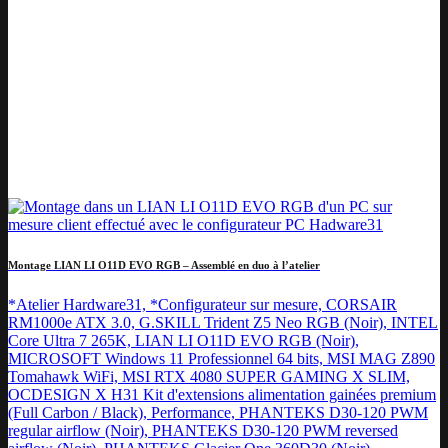
Montage LIAN LI O11D EVO RGB – Assemblé en duo à l’atelier
*Atelier Hardware31, *Configurateur sur mesure, CORSAIR
RM1000e ATX 3.0, G.SKILL Trident Z5 Neo RGB (Noir), INTEL
Core Ultra 7 265K, LIAN LI O11D EVO RGB (Noir),
MICROSOFT Windows 11 Professionnel 64 bits, MSI MAG Z890
Tomahawk WiFi, MSI RTX 4080 SUPER GAMING X SLIM,
OCDESIGN X H31 Kit d'extensions alimentation gainées premium
(Full Carbon / Black), Performance, PHANTEKS D30-120 PWM
regular airflow (Noir), PHANTEKS D30-120 PWM reversed