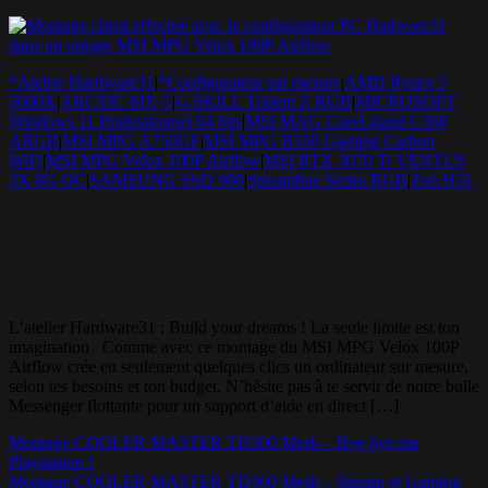
*Atelier Hardware31
|
*Configurateur sur mesure
|
AMD Ryzen 5
5600X
|
ARCTIC MX-5
|
G.SKILL Trident Z RGB
|
MICROSOFT
Windows 11 Professionnel 64 bits
|
MSI MAG CoreLiquid C360
ARGB
|
MSI MPG A750GF
|
MSI MPG B550 Gaming Carbon
WiFi
|
MSI MPG Velox 100P Airflow
|
MSI RTX 3070 Ti VENTUS
3X 8G OC
|
SAMSUNG SSD 980
|
Streamline Series RGB
|
Zen H31
Montage MSI MPG Velox 100P
Airflow – Du RGB please !
L’atelier Hardware31 : Build your dreams ! La seule limite est ton
imagination Comme avec ce montage du MSI MPG Velox 100P
Airflow crée en seulement quelques clics un ordinateur sur mesure,
selon tes besoins et ton budget. N’hésite pas à te servir de notre bulle
Messenger flottante pour un support d’aide en direct […]
Montage COOLER MASTER TD300 Mesh – Bye bye ma
Playstation !
Montage COOLER MASTER TD300 Mesh – Stream et Gaming