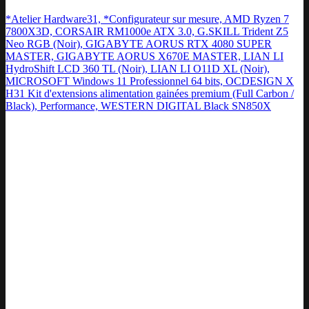
*Atelier Hardware31, *Configurateur sur mesure, AMD Ryzen 7
7800X3D, CORSAIR RM1000e ATX 3.0, G.SKILL Trident Z5
Neo RGB (Noir), GIGABYTE AORUS RTX 4080 SUPER
MASTER, GIGABYTE AORUS X670E MASTER, LIAN LI
HydroShift LCD 360 TL (Noir), LIAN LI O11D XL (Noir),
MICROSOFT Windows 11 Professionnel 64 bits, OCDESIGN X
H31 Kit d'extensions alimentation gainées premium (Full Carbon /
Black), Performance, WESTERN DIGITAL Black SN850X