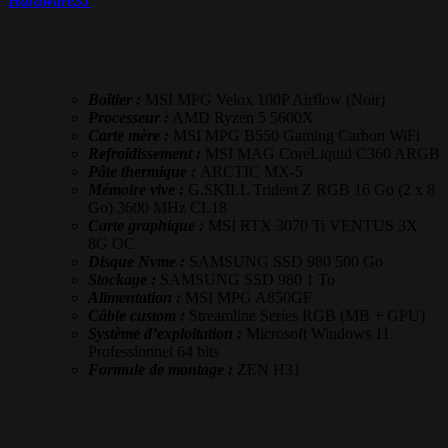
Hardware31
Montage MSI MPG Velox 100P Airflow –
Configurateur Hardware31
Boîtier :
MSI MPG Velox 100P Airflow (Noir)
Processeur :
AMD Ryzen 5 5600X
Carte mère :
MSI MPG B550 Gaming Carbon WiFi
Refroidissement :
MSI MAG CoreLiquid C360 ARGB
Pâte thermique :
ARCTIC MX-5
Mémoire vive :
G.SKILL Trident Z RGB 16 Go (2 x 8
Go) 3600 MHz CL18
Carte graphique :
MSI RTX 3070 Ti VENTUS 3X
8G OC
Disque Nvme :
SAMSUNG SSD 980 500 Go
Stockage :
SAMSUNG SSD 980 1 To
Alimentation :
MSI MPG A850GF
Câble custom :
Streamline Series RGB (MB + GPU)
Système d’exploitation :
Microsoft Windows 11
Professionnel 64 bits
Formule de montage :
ZEN H31