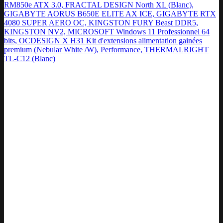
RM850e ATX 3.0, FRACTAL DESIGN North XL (Blanc),
GIGABYTE AORUS B650E ELITE AX ICE, GIGABYTE RTX
4080 SUPER AERO OC, KINGSTON FURY Beast DDR5,
KINGSTON NV2, MICROSOFT Windows 11 Professionnel 64
bits, OCDESIGN X H31 Kit d'extensions alimentation gainées
premium (Nebular White /W), Performance, THERMALRIGHT
TL-C12 (Blanc)