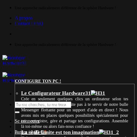
Passer
Une approche radicalement différente de la sphère Hardware !
au
A propos
contenu
Contact / FAQ
Une approche radicalement différente de la sphère Hardware !
CONFIGURE TON PC !
Le Configurateur Hardware31
Crée en seulement quelques clics un ordinateur selon tes
Recherche
besoins et ton budget. N’hésite pas à te servir de notre bulle
pour :
Messenger flottante pour un support d'aide en direct ! Nous
avons mis en places quelques possibilités spécialement pour
Se connecter
toi : enregistre, gère et partage tes configurations. Assemble
là toi-même ou alors fais-nous confiance !
Panier /
La seule limite est ton imagination
0,00
€
0