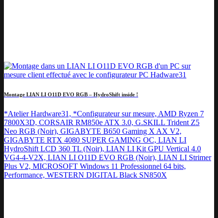
Montage LIAN LI O11D EVO RGB – HydroShift inside !
*Atelier Hardware31, *Configurateur sur mesure, AMD Ryzen 7
7800X3D, CORSAIR RM850e ATX 3.0, G.SKILL Trident Z5
Neo RGB (Noir), GIGABYTE B650 Gaming X AX V2,
GIGABYTE RTX 4080 SUPER GAMING OC, LIAN LI
HydroShift LCD 360 TL (Noir), LIAN LI Kit GPU Vertical 4.0
VG4-4-V2X, LIAN LI O11D EVO RGB (Noir), LIAN LI Strimer
Plus V2, MICROSOFT Windows 11 Professionnel 64 bits,
Performance, WESTERN DIGITAL Black SN850X