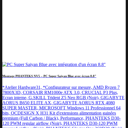
Montage PHANTEKS NV5 – PC Super Saiyan Blue avec écran 8.8″
*Atelier Hardware31, *Configurateur sur mesure, AMD Ryzen 7
7800X3D, CORSAIR RM1000e ATX 3.0, CRUCIAL P3 Plus,
Ecran interne, G.SKILL Trident Z5 Neo RGB (Noir), GIGABYTE
AORUS B650 ELITE AX, GIGABYTE AORUS RTX 4080
SUPER MASTER, MICROSOFT Windows 11 Professionnel 64
bits, OCDESIGN X H31 Kit d'extensions alimentation gainées
premium (Full Carbon / Black), Performance, PHANTEKS D30-
120 PWM regular airflow (Noir), PHANTEKS D30-120 PWM