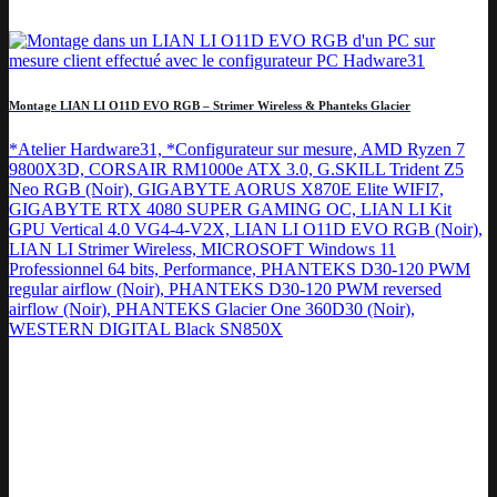
Montage LIAN LI O11D EVO RGB – Strimer Wireless & Phanteks Glacier
*Atelier Hardware31, *Configurateur sur mesure, AMD Ryzen 7
9800X3D, CORSAIR RM1000e ATX 3.0, G.SKILL Trident Z5
Neo RGB (Noir), GIGABYTE AORUS X870E Elite WIFI7,
GIGABYTE RTX 4080 SUPER GAMING OC, LIAN LI Kit
GPU Vertical 4.0 VG4-4-V2X, LIAN LI O11D EVO RGB (Noir),
LIAN LI Strimer Wireless, MICROSOFT Windows 11
Professionnel 64 bits, Performance, PHANTEKS D30-120 PWM
regular airflow (Noir), PHANTEKS D30-120 PWM reversed
airflow (Noir), PHANTEKS Glacier One 360D30 (Noir),
WESTERN DIGITAL Black SN850X