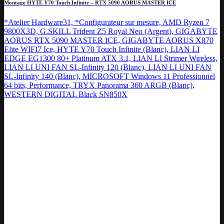
Montage HYTE Y70 Touch Infinite – RTX 5090 AORUS MASTER ICE
*Atelier Hardware31, *Configurateur sur mesure, AMD Ryzen 7
9800X3D, G.SKILL Trident Z5 Royal Neo (Argent), GIGABYTE
AORUS RTX 5090 MASTER ICE, GIGABYTE AORUS X870
Elite WIFI7 Ice, HYTE Y70 Touch Infinite (Blanc), LIAN LI
EDGE EG1300 80+ Platinum ATX 3.1, LIAN LI Strimer Wireless,
LIAN LI UNI FAN SL-Infinity 120 (Blanc), LIAN LI UNI FAN
SL-Infinity 140 (Blanc), MICROSOFT Windows 11 Professionnel
64 bits, Performance, TRYX Panorama 360 ARGB (Blanc),
WESTERN DIGITAL Black SN850X