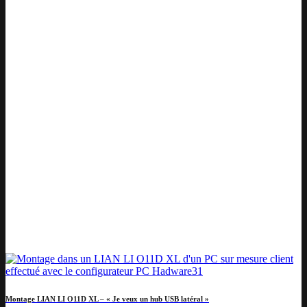
Montage LIAN LI O11D XL – « Je veux un hub USB latéral »