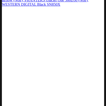
airflow (Noir), PHANTEKS Glacier One 360D30 (Noir),
WESTERN DIGITAL Black SN850X