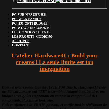
P600S FINAL FLASH
PC SUR MESURE H31
PC GEEK FAMILY
PC H31 OPTI BUDGET
PC WOOD INFLUENCE
LES CONFIGS CLIENTS
LES PROJETS MODDING
À PROPOS
CONTACT
L’atelier Hardware31 : Build your
dreams ! La seule limite est ton
imagination
Comme avec ce montage du HYTE Y70 Touch, Hardware31 crée
un PC sur mesure qui “TE” ressemble ! Adapté à tes besoins, ton
budget et tes goûts en prenant en compte la compatibilité des
composants, l’alchimie logicielle..
Fais confiance à la VRAIE passion, et confie-moi la réalisation de