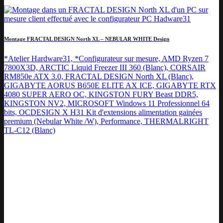
Montage FRACTAL DESIGN North XL – NEBULAR WHITE Design
*Atelier Hardware31, *Configurateur sur mesure, AMD Ryzen 7
7800X3D, ARCTIC Liquid Freezer III 360 (Blanc), CORSAIR
RM850e ATX 3.0, FRACTAL DESIGN North XL (Blanc),
GIGABYTE AORUS B650E ELITE AX ICE, GIGABYTE RTX
4080 SUPER AERO OC, KINGSTON FURY Beast DDR5,
KINGSTON NV2, MICROSOFT Windows 11 Professionnel 64
bits, OCDESIGN X H31 Kit d'extensions alimentation gainées
premium (Nebular White /W), Performance, THERMALRIGHT
TL-C12 (Blanc)