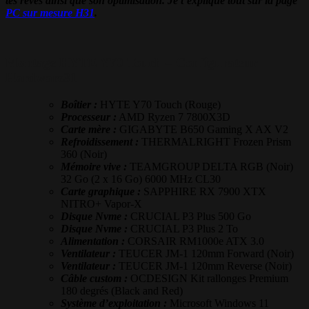
tes rêves ainsi que son optimisation. Je t’explique tout sur la page
PC sur mesure H31
.
Montage HYTE Y70 Touch – Configurateur
Hardware31
Boîtier :
HYTE Y70 Touch (Rouge)
Processeur :
AMD Ryzen 7 7800X3D
Carte mère :
GIGABYTE B650 Gaming X AX V2
Refroidissement :
THERMALRIGHT Frozen Prism
360 (Noir)
Mémoire vive :
TEAMGROUP DELTA RGB (Noir)
32 Go (2 x 16 Go) 6000 MHz CL30
Carte graphique :
SAPPHIRE RX 7900 XTX
NITRO+ Vapor-X
Disque Nvme :
CRUCIAL P3 Plus 500 Go
Disque Nvme :
CRUCIAL P3 Plus 2 To
Alimentation :
CORSAIR RM1000e ATX 3.0
Ventilateur :
TEUCER JM-1 120mm Forward (Noir)
Ventilateur :
TEUCER JM-1 120mm Reverse (Noir)
Câble custom :
OCDESIGN Kit rallonges Premium
180 degrés (Black and Red)
Système d’exploitation :
Microsoft Windows 11