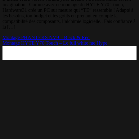
imagination Comme avec ce montage du HYTE Y70 Touch,
Hardware31 crée un PC sur mesure qui “TE” ressemble ! Adapté à
tes besoins, ton budget et tes goûts en prenant en compte la
compatibilité des composants, l’alchimie logicielle.. Fais confiance à
la […]
Montage PHANTEKS NV9 – Black & Red
Montage HYTE Y70 Touch – Le full white me Hype