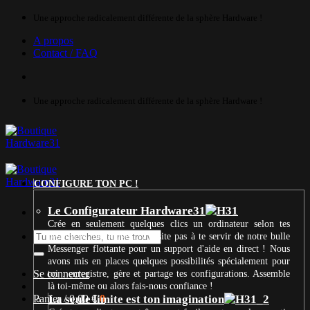
Passer
Une approche radicalement différente de la sphère Hardware !
au
A propos
contenu
Contact / FAQ
Une approche radicalement différente de la sphère Hardware !
CONFIGURE TON PC !
Le Configurateur Hardware31
Crée en seulement quelques clics un ordinateur selon tes
Recherche
besoins et ton budget. N’hésite pas à te servir de notre bulle
pour :
Messenger flottante pour un support d'aide en direct ! Nous
avons mis en places quelques possibilités spécialement pour
Se connecter
toi : enregistre, gère et partage tes configurations. Assemble
là toi-même ou alors fais-nous confiance !
Panier /
La seule limite est ton imagination
0,00
€
0