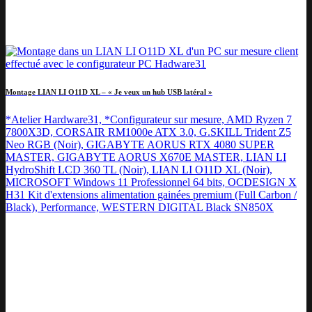
Montage LIAN LI O11D XL – « Je veux un hub USB latéral »
*Atelier Hardware31, *Configurateur sur mesure, AMD Ryzen 7
7800X3D, CORSAIR RM1000e ATX 3.0, G.SKILL Trident Z5
Neo RGB (Noir), GIGABYTE AORUS RTX 4080 SUPER
MASTER, GIGABYTE AORUS X670E MASTER, LIAN LI
HydroShift LCD 360 TL (Noir), LIAN LI O11D XL (Noir),
MICROSOFT Windows 11 Professionnel 64 bits, OCDESIGN X
H31 Kit d'extensions alimentation gainées premium (Full Carbon /
Black), Performance, WESTERN DIGITAL Black SN850X