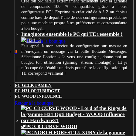
Crée ton ordinateur extrêmement facilement avec la garantie
de composants 100 % compatibles grâce à notre
configurateur PC ! Exprime ta créativité de A à Z ou choisis
comme base de départ l’une de nos configurations préétablies
pour une machine propre à tes préférences et correspondante
à ton budget.
Votre panier est vide.
Imaginons ensemble le PC qui TE ressemble !
Retour à la boutique
Fais appel à mon service de configuration sur mesure en
0
m’envoyant un message via la bulle flottante Messenger.
Panier
Sélectionne l’option « Je veux une config », donne-moi un
budget, ton utilisation (gaming, stream, montage)… Et je
m’occupe de t’établir un devis pour faire la configuration qui
TE correspond vraiment !
PC GEEK FAMILY
PC H31 OPTI BUDGET
Votre panier est vide.
PC WOOD INFLUENCE
Retour à la boutique
🌿PC C8 CURVE WOOD