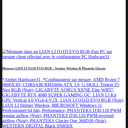
Montage LIAN LI O11D EVO RGB – Strimer Wireless & Phanteks Glacier
*Atelier Hardware31, *Configurateur sur mesure, AMD Ryzen 7
9800X3D, CORSAIR RM1000e ATX 3.0, G.SKILL Trident Z5
Neo RGB (Noir), GIGABYTE AORUS X870E Elite WIFI7,
GIGABYTE RTX 4080 SUPER GAMING OC, LIAN LI Kit
GPU Vertical 4.0 VG4-4-V2X, LIAN LI O11D EVO RGB (Noir),
LIAN LI Strimer Wireless, MICROSOFT Windows 11
Professionnel 64 bits, Performance, PHANTEKS D30-120 PWM
regular airflow (Noir), PHANTEKS D30-120 PWM reversed
airflow (Noir), PHANTEKS Glacier One 360D30 (Noir),
WESTERN DIGITAL Black SN850X