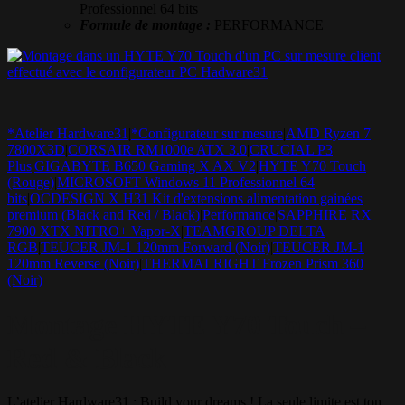
Professionnel 64 bits
Formule de montage :
PERFORMANCE
*Atelier Hardware31
|
*Configurateur sur mesure
|
AMD Ryzen 7
7800X3D
|
CORSAIR RM1000e ATX 3.0
|
CRUCIAL P3
Plus
|
GIGABYTE B650 Gaming X AX V2
|
HYTE Y70 Touch
(Rouge)
|
MICROSOFT Windows 11 Professionnel 64
bits
|
OCDESIGN X H31 Kit d'extensions alimentation gainées
premium (Black and Red / Black)
|
Performance
|
SAPPHIRE RX
7900 XTX NITRO+ Vapor-X
|
TEAMGROUP DELTA
RGB
|
TEUCER JM-1 120mm Forward (Noir)
|
TEUCER JM-1
120mm Reverse (Noir)
|
THERMALRIGHT Frozen Prism 360
(Noir)
Montage HYTE Y70 Touch –
Red & Black
L’atelier Hardware31 : Build your dreams ! La seule limite est ton