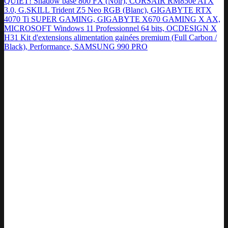
QUIET! Shadow base 800 FX (Noir), CORSAIR RM850e ATX
3.0, G.SKILL Trident Z5 Neo RGB (Blanc), GIGABYTE RTX
4070 Ti SUPER GAMING, GIGABYTE X670 GAMING X AX,
MICROSOFT Windows 11 Professionnel 64 bits, OCDESIGN X
H31 Kit d'extensions alimentation gainées premium (Full Carbon /
Black), Performance, SAMSUNG 990 PRO