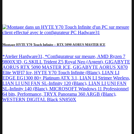
Montage HYTE Y70 Touch Infinite – RTX 5090 AORUS MASTER ICE
*Atelier Hardware31, *Configurateur sur mesure, AMD Ryzen 7
9800X3D, G.SKILL Trident Z5 Royal Neo (Argent), GIGABYTE
AORUS RTX 5090 MASTER ICE, GIGABYTE AORUS X870
Elite WIFI7 Ice, HYTE Y70 Touch Infinite (Blanc), LIAN LI
EDGE EG1300 80+ Platinum ATX 3.1, LIAN LI Strimer Wireless,
LIAN LI UNI FAN SL-Infinity 120 (Blanc), LIAN LI UNI FAN
SL-Infinity 140 (Blanc), MICROSOFT Windows 11 Professionnel
64 bits, Performance, TRYX Panorama 360 ARGB (Blanc),
WESTERN DIGITAL Black SN850X