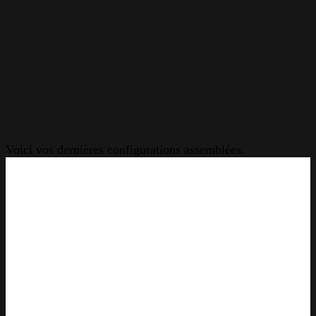
L'ATELIER HARDWARE31
Build your dreams !
Voici vos dernières configurations assemblées.