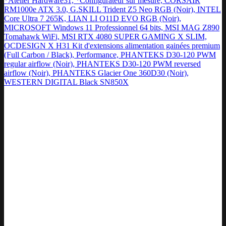
*Atelier Hardware31, *Configurateur sur mesure, CORSAIR
RM1000e ATX 3.0, G.SKILL Trident Z5 Neo RGB (Noir), INTEL
Core Ultra 7 265K, LIAN LI O11D EVO RGB (Noir),
MICROSOFT Windows 11 Professionnel 64 bits, MSI MAG Z890
Tomahawk WiFi, MSI RTX 4080 SUPER GAMING X SLIM,
OCDESIGN X H31 Kit d'extensions alimentation gainées premium
(Full Carbon / Black), Performance, PHANTEKS D30-120 PWM
regular airflow (Noir), PHANTEKS D30-120 PWM reversed
airflow (Noir), PHANTEKS Glacier One 360D30 (Noir),
WESTERN DIGITAL Black SN850X