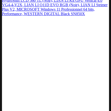
HydroShift LCD 360 TL (Noir), LIAN LI Kit GPU Vertical 4.0
VG4-4-V2X, LIAN LI O11D EVO RGB (Noir), LIAN LI Strimer
Plus V2, MICROSOFT Windows 11 Professionnel 64 bits,
Performance, WESTERN DIGITAL Black SN850X