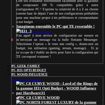
Crée ton ordinateur extrêmement facilement avec la garantie
de composants 100 % compatibles grâce à notre
configurateur PC ! Exprime ta créativité de A à Z ou choisis
comme base de départ l’une de nos configurations préétablies
pour une machine propre à tes préférences et correspondante
à ton budget.
Votre panier est vide.
Imaginons ensemble le PC qui TE ressemble !
Retour à la boutique
Fais appel à mon service de configuration sur mesure en
0
m’envoyant un message via la bulle flottante Messenger.
Panier
Sélectionne l’option « Je veux une config », donne-moi un
budget, ton utilisation (gaming, stream, montage)… Et je
m’occupe de t’établir un devis pour faire la configuration qui
TE correspond vraiment !
PC GEEK FAMILY
PC H31 OPTI BUDGET
Votre panier est vide.
PC WOOD INFLUENCE
Retour à la boutique
🌿PC C8 CURVE WOOD