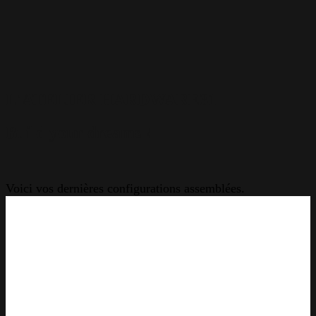
L'ATELIER HARDWARE31
Build your dreams !
Voici vos dernières configurations assemblées.