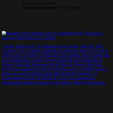
Professionnel 64 bits
Formule de montage :
Performance
*Atelier Hardware31
|
*Configurateur sur mesure
|
ARCTIC MX-
5
|
ASUS TUF GAMING Z690-PLUS WIFI D4
|
ASUS TUF RTX
3080 O10G GAMING
|
CORSAIR iCUE 4000X (Noir)
|
CORSAIR
iCue H100i Elite Capellix (Noir)
|
CORSAIR SP120 Elite RGB
(Noir)
|
CORSAIR Vengeance RGB PRO SL (Noir)
|
CRUCIAL
P2
|
EVGA SuperNOVA 850 GT
|
INTEL Core i7-12700KF
|
Logo à
thème sur-mesure finition miroir
|
MICROSOFT Windows 11
Professionnel 64 bits
|
OCDESIGN X H31 Kit d'extensions
alimentation gainées premium (Full Carbon / Black)
|
Performance
Montage CORSAIR iCUE
4000X – Une config puissante