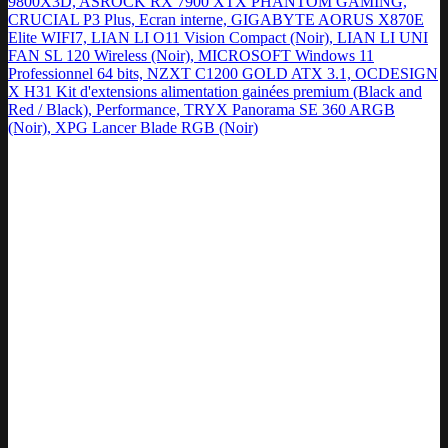
9800X3D, ASROCK RX 7900 XTX PHANTOM GAMING,
CRUCIAL P3 Plus, Ecran interne, GIGABYTE AORUS X870E
Elite WIFI7, LIAN LI O11 Vision Compact (Noir), LIAN LI UNI
FAN SL 120 Wireless (Noir), MICROSOFT Windows 11
Professionnel 64 bits, NZXT C1200 GOLD ATX 3.1, OCDESIGN
X H31 Kit d'extensions alimentation gainées premium (Black and
Red / Black), Performance, TRYX Panorama SE 360 ARGB
(Noir), XPG Lancer Blade RGB (Noir)