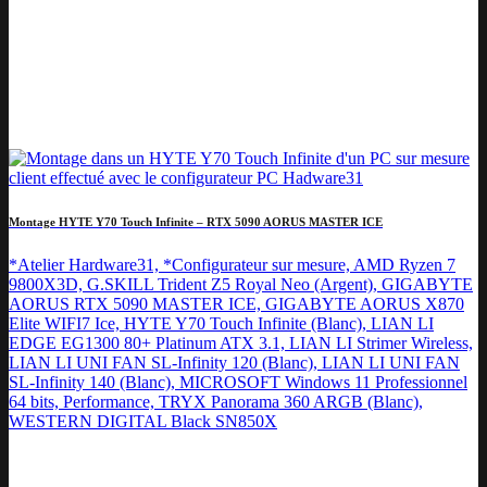
Montage HYTE Y70 Touch Infinite – RTX 5090 AORUS MASTER ICE
*Atelier Hardware31, *Configurateur sur mesure, AMD Ryzen 7
9800X3D, G.SKILL Trident Z5 Royal Neo (Argent), GIGABYTE
AORUS RTX 5090 MASTER ICE, GIGABYTE AORUS X870
Elite WIFI7 Ice, HYTE Y70 Touch Infinite (Blanc), LIAN LI
EDGE EG1300 80+ Platinum ATX 3.1, LIAN LI Strimer Wireless,
LIAN LI UNI FAN SL-Infinity 120 (Blanc), LIAN LI UNI FAN
SL-Infinity 140 (Blanc), MICROSOFT Windows 11 Professionnel
64 bits, Performance, TRYX Panorama 360 ARGB (Blanc),
WESTERN DIGITAL Black SN850X