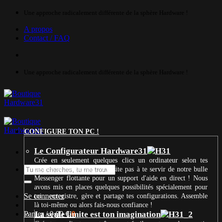
Passer
Une approche radicalement différente de la sphère Hardware !
au
A propos
contenu
Contact / FAQ
Une approche radicalement différente de la sphère Hardware !
CONFIGURE TON PC !
Le Configurateur Hardware31
Crée en seulement quelques clics un ordinateur selon tes
Recherche
besoins et ton budget. N’hésite pas à te servir de notre bulle
pour :
Messenger flottante pour un support d'aide en direct ! Nous
avons mis en places quelques possibilités spécialement pour
Se connecter
toi : enregistre, gère et partage tes configurations. Assemble
là toi-même ou alors fais-nous confiance !
Panier /
La seule limite est ton imagination
0,00
€
0