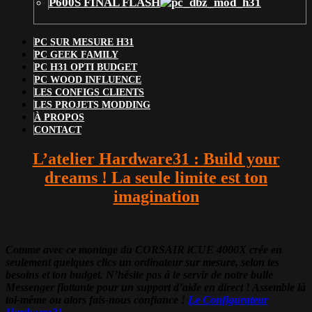
P600S FINAL FLASH
PC SUR MESURE H31
PC GEEK FAMILY
PC H31 OPTI BUDGET
PC WOOD INFLUENCE
LES CONFIGS CLIENTS
LES PROJETS MODDING
À PROPOS
CONTACT
L’atelier Hardware31 : Build your
dreams ! La seule limite est ton
imagination
Comme avec ce montage du CORSAIR iCUE 4000X crée en
seulement quelques clics un ordinateur sur mesure, selon tes
besoins et ton budget. N’hésite pas à te servir de notre bulle
Messenger flottante pour un support d’aide en direct ! Assemble là
toi-même ou alors fais-nous confiance !
Le Configurateur