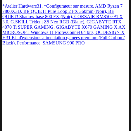
*Atelier Hardware31, *Configurateur sur mesure, AMD Ryzen 7
7800X3D, BE QUIET! Pure Loop 2 FX 360mm (Noir), BE
QUIET! Shadow base 800 FX (Noir), CORSAIR RM850e ATX
3.0, G.SKILL Trident Z5 Neo RGB (Blanc), GIGABYTE RTX
4070 Ti SUPER GAMING, GIGABYTE X670 GAMING X AX,
MICROSOFT Windows 11 Professionnel 64 bits, OCDESIGN X
H31 Kit d'extensions alimentation gainées premium (Full Carbon /
Black), Performance, SAMSUNG 990 PRO