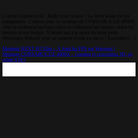
et homogène
L’atelier Hardware31 : Build your dreams ! La seule limite est ton
imagination Comme avec ce montage du CORSAIR iCUE 4000X
crée en seulement quelques clics un ordinateur sur mesure, selon tes
besoins et ton budget. N’hésite pas à te servir de notre bulle
Messenger flottante pour un support d’aide en direct ! Assemble […]
Montage NZXT H7 Elite – À fond les FPS sur Warzone !
Montage CORSAIR iCUE 4000X – Gaming et conception 3D, en
white STP !