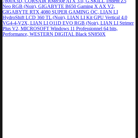
7800X3D, CORSAIR RM850e ATX 3.0, G.SKILL Trident Z5
Neo RGB (Noir), GIGABYTE B650 Gaming X AX V2,
GIGABYTE RTX 4080 SUPER GAMING OC, LIAN LI
HydroShift LCD 360 TL (Noir), LIAN LI Kit GPU Vertical 4.0
VG4-4-V2X, LIAN LI O11D EVO RGB (Noir), LIAN LI Strimer
Plus V2, MICROSOFT Windows 11 Professionnel 64 bits,
Performance, WESTERN DIGITAL Black SN850X