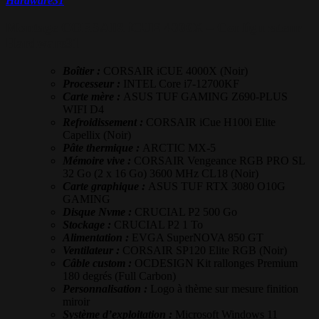
Hardware31
Montage CORSAIR iCUE 4000X – Configurateur
Hardware31
Boîtier :
CORSAIR iCUE 4000X (Noir)
Processeur :
INTEL Core i7-12700KF
Carte mère :
ASUS TUF GAMING Z690-PLUS
WIFI D4
Refroidissement :
CORSAIR iCue H100i Elite
Capellix (Noir)
Pâte thermique :
ARCTIC MX-5
Mémoire vive :
CORSAIR Vengeance RGB PRO SL
32 Go (2 x 16 Go) 3600 MHz CL18 (Noir)
Carte graphique :
ASUS TUF RTX 3080 O10G
GAMING
Disque Nvme :
CRUCIAL P2 500 Go
Stockage :
CRUCIAL P2 1 To
Alimentation :
EVGA SuperNOVA 850 GT
Ventilateur :
CORSAIR SP120 Elite RGB (Noir)
Câble custom :
OCDESIGN Kit rallonges Premium
180 degrés (Full Carbon)
Personnalisation :
Logo à thème sur mesure finition
miroir
Système d’exploitation :
Microsoft Windows 11