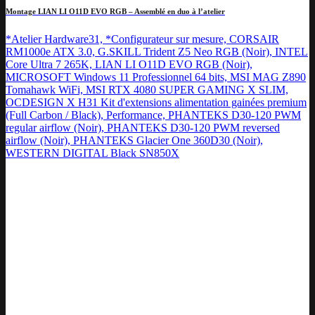
Montage LIAN LI O11D EVO RGB – Assemblé en duo à l’atelier
*Atelier Hardware31, *Configurateur sur mesure, CORSAIR
RM1000e ATX 3.0, G.SKILL Trident Z5 Neo RGB (Noir), INTEL
Core Ultra 7 265K, LIAN LI O11D EVO RGB (Noir),
MICROSOFT Windows 11 Professionnel 64 bits, MSI MAG Z890
Tomahawk WiFi, MSI RTX 4080 SUPER GAMING X SLIM,
OCDESIGN X H31 Kit d'extensions alimentation gainées premium
(Full Carbon / Black), Performance, PHANTEKS D30-120 PWM
regular airflow (Noir), PHANTEKS D30-120 PWM reversed
airflow (Noir), PHANTEKS Glacier One 360D30 (Noir),
WESTERN DIGITAL Black SN850X