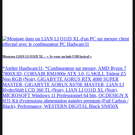
Montage LIAN LI O11D XL – « Je veux un hub USB latéral »
*Atelier Hardware31, *Configurateur sur mesure, AMD Ryzen 7
7800X3D, CORSAIR RM1000e ATX 3.0, G.SKILL Trident Z5
Neo RGB (Noir), GIGABYTE AORUS RTX 4080 SUPER
MASTER, GIGABYTE AORUS X670E MASTER, LIAN LI
HydroShift LCD 360 TL (Noir), LIAN LI O11D XL (Noir),
MICROSOFT Windows 11 Professionnel 64 bits, OCDESIGN X
H31 Kit d'extensions alimentation gainées premium (Full Carbon /
Black), Performance, WESTERN DIGITAL Black SN850X