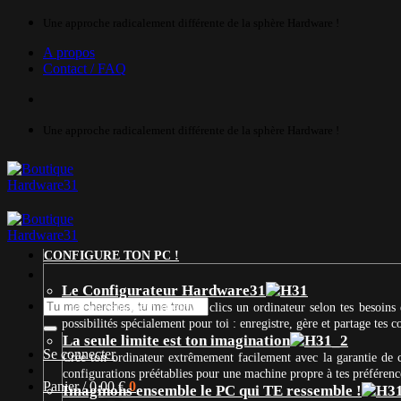
Passer
Une approche radicalement différente de la sphère Hardware !
au
A propos
contenu
Contact / FAQ
Une approche radicalement différente de la sphère Hardware !
CONFIGURE TON PC !
Le Configurateur Hardware31
Recherche
Crée en seulement quelques clics un ordinateur selon tes besoins 
pour :
possibilités spécialement pour toi : enregistre, gère et partage tes
La seule limite est ton imagination
Se connecter
Crée ton ordinateur extrêmement facilement avec la garantie de
configurations préétablies pour une machine propre à tes préférenc
Panier /
0,00
€
0
Imaginons ensemble le PC qui TE ressemble !