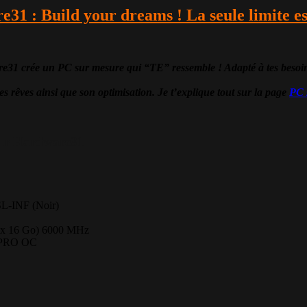
e31 : Build your dreams ! La seule limite e
ée un PC sur mesure qui “TE” ressemble ! Adapté à tes besoins, to
es rêves ainsi que son optimisation. Je t’explique tout sur la page
PC 
ur Hardware31
L-INF (Noir)
x 16 Go) 6000 MHz
 PRO OC