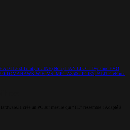
D II 360 Trinity SL-INF (Noir)
|
LIAN LI O11 Dynamic EVO
790 TOMAHAWK WIFI
|
MSI MPG A850G PCIE5
|
PALIT GeForce
lités
Hardware31 crée un PC sur mesure qui “TE” ressemble ! Adapté à