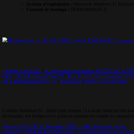
Système d’exploitation :
Microsoft Windows 11 Professio
Formule de montage :
PERFORMANCE
*Atelier Hardware31
|
*Configurateur sur mesure
|
ARCTIC MX-6
|
INT
(Noir)
|
LIAN LI Strimer Plus V2
|
LIAN LI UNI FAN SL-Infinity 120 
RTX 4080 Gaming PRO OC
|
Performance
|
SAMSUNG 980 PRO
Montage LIAN LI O11 Dynamic E
L’atelier Hardware31 : Build your dreams ! La seule limite est t
tes besoins, ton budget et tes goûts en prenant en compte la compatibil
Montage ASUS ROG Hyperion GR701 – WC Alphacool inside!
Montage FRACTAL DESIGN North – Un boitier qui envoie du bois