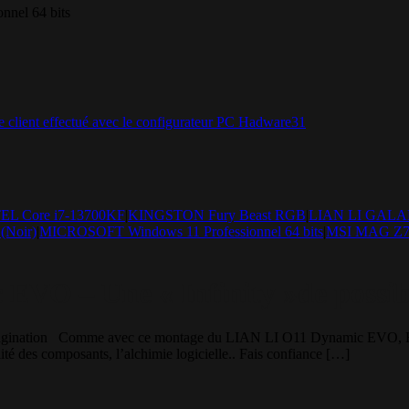
nnel 64 bits
EL Core i7-13700KF
|
KINGSTON Fury Beast RGB
|
LIAN LI GALAHA
(Noir)
|
MICROSOFT Windows 11 Professionnel 64 bits
|
MSI MAG Z
VO – Une « Infinity »de possibi
on imagination Comme avec ce montage du LIAN LI O11 Dynamic EVO, 
ité des composants, l’alchimie logicielle.. Fais confiance […]