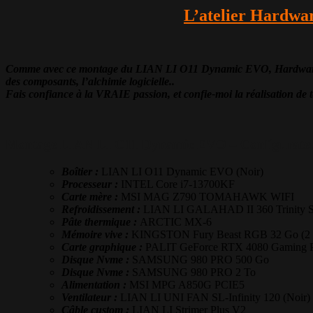
L’atelier Hardwar
Comme avec ce montage du LIAN LI O11 Dynamic EVO, Hardware31 cr
des composants, l’alchimie logicielle..
Fais confiance à la VRAIE passion, et confie-moi la réalisation de t
Montage LIAN LI O11 Dynamic EVO – Configurate
Boîtier :
LIAN LI O11 Dynamic EVO (Noir)
Processeur :
INTEL Core i7-13700KF
Carte mère :
MSI MAG Z790 TOMAHAWK WIFI
Refroidissement :
LIAN LI GALAHAD II 360 Trinity S
Pâte thermique :
ARCTIC MX-6
Mémoire vive :
KINGSTON Fury Beast RGB 32 Go (2 
Carte graphique :
PALIT GeForce RTX 4080 Gaming
Disque Nvme :
SAMSUNG 980 PRO 500 Go
Disque Nvme :
SAMSUNG 980 PRO 2 To
Alimentation :
MSI MPG A850G PCIE5
Ventilateur :
LIAN LI UNI FAN SL-Infinity 120 (Noir)
Câble custom :
LIAN LI Strimer Plus V2