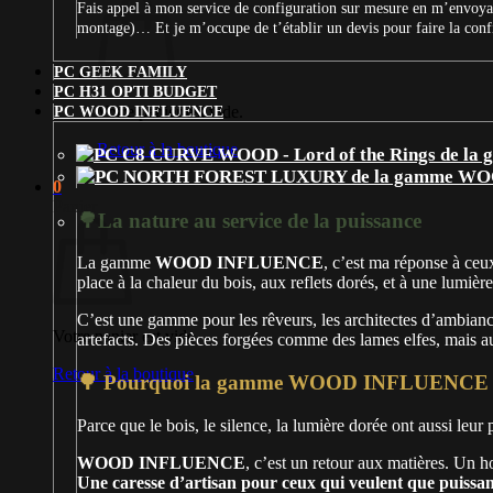
Fais appel à mon service de configuration sur mesure en m’envoyan
montage)… Et je m’occupe de t’établir un devis pour faire la con
PC GEEK FAMILY
PC H31 OPTI BUDGET
Votre panier est vide.
PC WOOD INFLUENCE
Retour à la boutique
0
Panier
🌳La nature au service de la puissance
La gamme
WOOD INFLUENCE
, c’est ma réponse à ceux
place à la chaleur du bois, aux reflets dorés, et à une lumière
C’est une gamme pour les rêveurs, les architectes d’ambian
Votre panier est vide.
artefacts. Des pièces forgées comme des lames elfes, mais au
Retour à la boutique
🌳 Pourquoi la gamme WOOD INFLUENCE e
Parce que le bois, le silence, la lumière dorée ont aussi leur
WOOD INFLUENCE
, c’est un retour aux matières. Un
Une caresse d’artisan pour ceux qui veulent que puissa