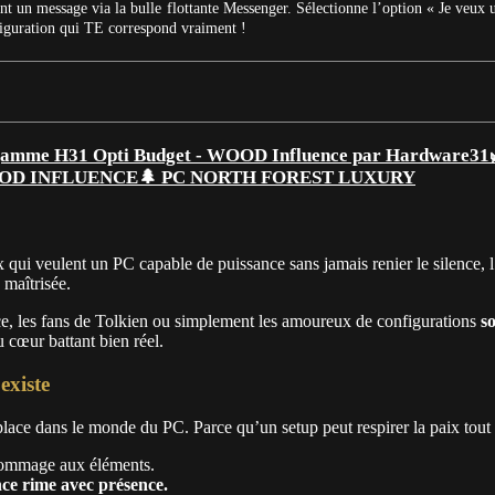
t un message via la bulle flottante Messenger. Sélectionne l’option « Je veux 
figuration qui TE correspond vraiment !
🌲 PC NORTH FOREST LUXURY
 qui veulent un PC capable de puissance sans jamais renier le silence, l’
 maîtrisée.
ce, les fans de Tolkien ou simplement les amoureux de configurations
s
 cœur battant bien réel.
xiste
 place dans le monde du PC. Parce qu’un setup peut respirer la paix tout e
 hommage aux éléments.
nce rime avec présence.