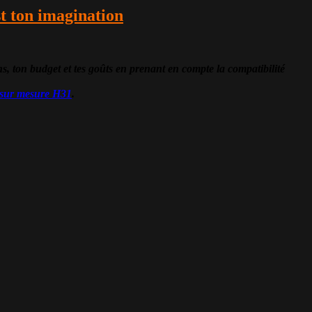
st ton imagination
n budget et tes goûts en prenant en compte la compatibilité
sur mesure H31
.