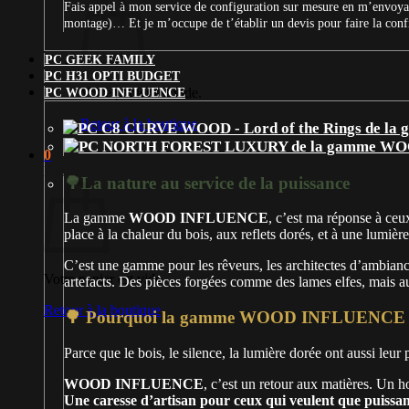
Fais appel à mon service de configuration sur mesure en m’envoyan
montage)… Et je m’occupe de t’établir un devis pour faire la con
PC GEEK FAMILY
PC H31 OPTI BUDGET
Votre panier est vide.
PC WOOD INFLUENCE
Retour à la boutique
0
Panier
🌳La nature au service de la puissance
La gamme
WOOD INFLUENCE
, c’est ma réponse à ceux
place à la chaleur du bois, aux reflets dorés, et à une lumière
C’est une gamme pour les rêveurs, les architectes d’ambian
Votre panier est vide.
artefacts. Des pièces forgées comme des lames elfes, mais au
Retour à la boutique
🌳 Pourquoi la gamme WOOD INFLUENCE e
Parce que le bois, le silence, la lumière dorée ont aussi leur
WOOD INFLUENCE
, c’est un retour aux matières. Un
Une caresse d’artisan pour ceux qui veulent que puissa