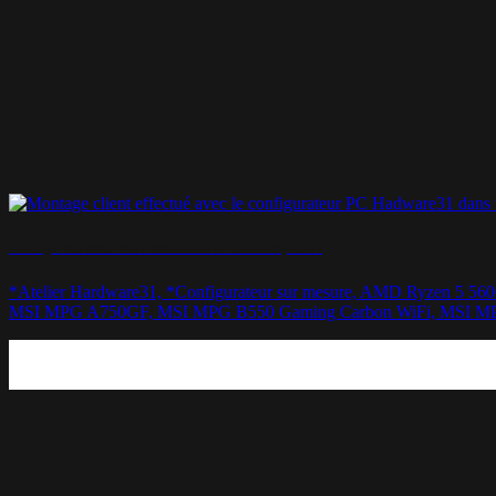
Montage MSI MPG Velox 100P Airflow – Du RGB please !
*Atelier Hardware31, *Configurateur sur mesure, AMD Ryzen 5
MSI MPG A750GF, MSI MPG B550 Gaming Carbon WiFi, MSI MPG