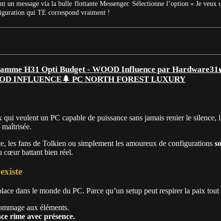
t un message via la bulle flottante Messenger. Sélectionne l’option « Je veux 
figuration qui TE correspond vraiment !
🌲 PC NORTH FOREST LUXURY
 qui veulent un PC capable de puissance sans jamais renier le silence, l’
 maîtrisée.
ce, les fans de Tolkien ou simplement les amoureux de configurations
s
 cœur battant bien réel.
xiste
 place dans le monde du PC. Parce qu’un setup peut respirer la paix tout e
 hommage aux éléments.
nce rime avec présence.