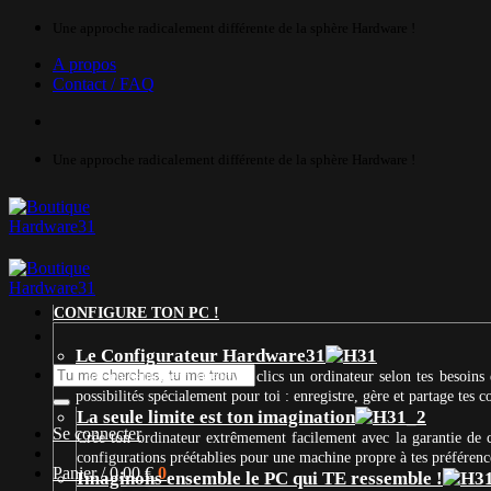
Passer
Une approche radicalement différente de la sphère Hardware !
au
A propos
contenu
Contact / FAQ
Une approche radicalement différente de la sphère Hardware !
CONFIGURE TON PC !
Le Configurateur Hardware31
Recherche
Crée en seulement quelques clics un ordinateur selon tes besoins 
pour :
possibilités spécialement pour toi : enregistre, gère et partage tes
La seule limite est ton imagination
Se connecter
Crée ton ordinateur extrêmement facilement avec la garantie de
configurations préétablies pour une machine propre à tes préférenc
Panier /
0,00
€
0
Imaginons ensemble le PC qui TE ressemble !