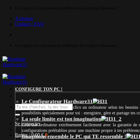
Passer
Une approche radicalement différente de la sphère Hardware !
au
A propos
contenu
Contact / FAQ
Une approche radicalement différente de la sphère Hardware !
CONFIGURE TON PC !
Le Configurateur Hardware31
Recherche
Crée en seulement quelques clics un ordinateur selon tes besoins 
pour :
possibilités spécialement pour toi : enregistre, gère et partage tes
La seule limite est ton imagination
Se connecter
Crée ton ordinateur extrêmement facilement avec la garantie de
configurations préétablies pour une machine propre à tes préférenc
Panier /
0,00
€
0
Imaginons ensemble le PC qui TE ressemble !