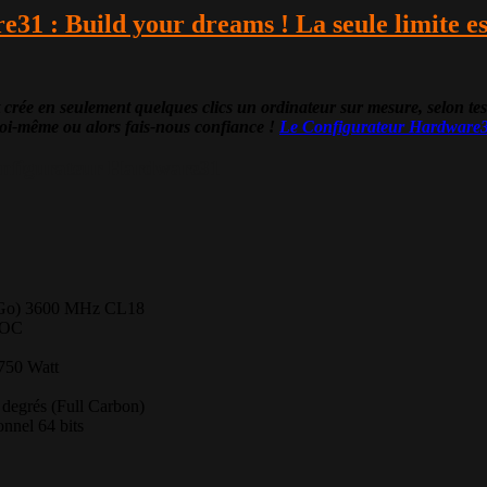
e31 : Build your dreams ! La seule limite e
seulement quelques clics un ordinateur sur mesure, selon tes besoi
 toi-même ou alors fais-nous confiance !
Le Configurateur Hardware
figurateur Hardware31
 Go) 3600 MHz CL18
 OC
750 Watt
egrés (Full Carbon)
nnel 64 bits