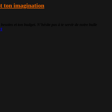
st ton imagination
ns et ton budget. N’hésite pas à te servir de notre bulle
31