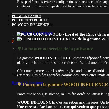
Fais appel à mon service de configuration sur mesure en m’envoyan
montage)… Et je m’occupe de t’établir un devis pour faire la con
PC GEEK FAMILY
PC H31 OPTI BUDGET
Votre panier est vide.
PC WOOD INFLUENCE
Retour à la boutique
0
Panier
🌳La nature au service de la puissance
La gamme
WOOD INFLUENCE
, c’est ma réponse à ceux
place à la chaleur du bois, aux reflets dorés, et à une lumière
C’est une gamme pour les rêveurs, les architectes d’ambian
Votre panier est vide.
artefacts. Des pièces forgées comme des lames elfes, mais au
Retour à la boutique
🌳 Pourquoi la gamme WOOD INFLUENCE e
Parce que le bois, le silence, la lumière dorée ont aussi leur
WOOD INFLUENCE
, c’est un retour aux matières. Un
Une caresse d’artisan pour ceux qui veulent que puissa