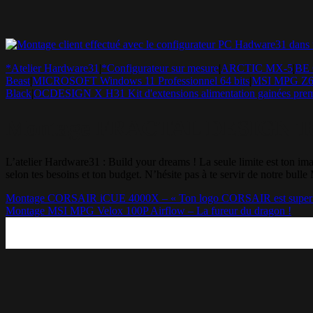
*Atelier Hardware31
|
*Configurateur sur mesure
|
ARCTIC MX-5
|
BE 
Beast
|
MICROSOFT Windows 11 Professionnel 64 bits
|
MSI MPG Z
Black
|
OCDESIGN X H31 Kit d'extensions alimentation gainées prem
Montage FRACTAL DESIGN Torr
L’atelier Hardware31 : Build your dreams ! La seule limite est t
selon tes besoins et ton budget. N’hésite pas à te servir de notre bull
Montage CORSAIR iCUE 4000X – « Ton logo CORSAIR est super 
Montage MSI MPG Velox 100P Airflow – La fureur du dragon !