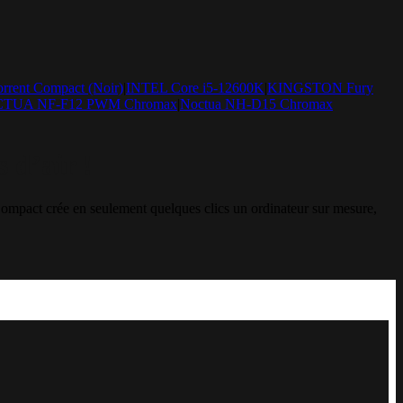
ent Compact (Noir)
|
INTEL Core i5-12600K
|
KINGSTON Fury
TUA NF-F12 PWM Chromax
|
Noctua NH-D15 Chromax
d’air !
act crée en seulement quelques clics un ordinateur sur mesure,