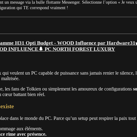
t un message via la bulle flottante Messenger. Sélectionne l’option « Je veux 
figuration qui TE correspond vraiment !
🌲 PC NORTH FOREST LUXURY
 qui veulent un PC capable de puissance sans jamais renier le silence, l’
 maîtrisée.
ce, les fans de Tolkien ou simplement les amoureux de configurations
s
 cœur battant bien réel.
xiste
 place dans le monde du PC. Parce qu’un setup peut respirer la paix tout e
 hommage aux éléments.
nce rime avec présence.