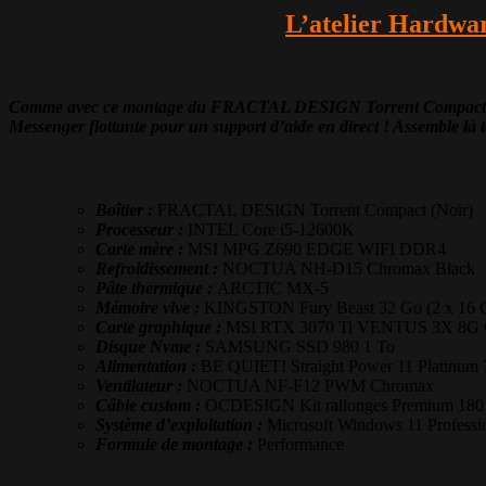
L’atelier Hardwar
Comme avec ce montage du FRACTAL DESIGN Torrent Compact crée en 
Messenger flottante pour un support d’aide en direct ! Assemble là
Montage FRACTAL DESIGN Torrent Compact – Con
Boîtier :
FRACTAL DESIGN Torrent Compact (Noir)
Processeur :
INTEL Core i5-12600K
Carte mère :
MSI MPG Z690 EDGE WIFI DDR4
Refroidissement :
NOCTUA NH-D15 Chromax Black
Pâte thermique :
ARCTIC MX-5
Mémoire vive :
KINGSTON Fury Beast 32 Go (2 x 16
Carte graphique :
MSI RTX 3070 Ti VENTUS 3X 8G
Disque Nvme :
SAMSUNG SSD 980 1 To
Alimentation :
BE QUIET! Straight Power 11 Platinum 
Ventilateur :
NOCTUA NF-F12 PWM Chromax
Câble custom :
OCDESIGN Kit rallonges Premium 180 d
Système d’exploitation :
Microsoft Windows 11 Professio
Formule de montage :
Performance