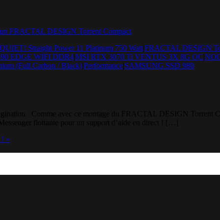
QUIET! Straight Power 11 Platinum 750 Watt
|
FRACTAL DESIGN Torr
690 EDGE WIFI DDR4
|
MSI RTX 3070 Ti VENTUS 3X 8G OC
|
NOC
ium (Full Carbon / Black)
|
Performance
|
SAMSUNG SSD 980
ent Compact – Ça manque pas 
on imagination Comme avec ce montage du FRACTAL DESIGN Torrent Comp
e Messenger flottante pour un support d’aide en direct ! […]
! »