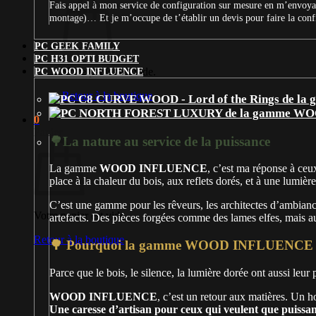
Fais appel à mon service de configuration sur mesure en m’envoyan
montage)… Et je m’occupe de t’établir un devis pour faire la con
PC GEEK FAMILY
PC H31 OPTI BUDGET
Votre panier est vide.
PC WOOD INFLUENCE
Retour à la boutique
0
Panier
🌳La nature au service de la puissance
La gamme
WOOD INFLUENCE
, c’est ma réponse à ceux
place à la chaleur du bois, aux reflets dorés, et à une lumière
C’est une gamme pour les rêveurs, les architectes d’ambian
Votre panier est vide.
artefacts. Des pièces forgées comme des lames elfes, mais au
Retour à la boutique
🌳 Pourquoi la gamme WOOD INFLUENCE e
Parce que le bois, le silence, la lumière dorée ont aussi leur
WOOD INFLUENCE
, c’est un retour aux matières. Un
Une caresse d’artisan pour ceux qui veulent que puissa