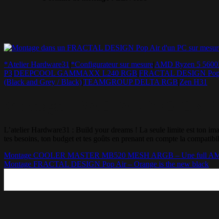
*Atelier Hardware31
|
*Configurateur sur mesure
|
AMD Ryzen 5 560
P3
|
DEEPCOOL GAMMAXX L240 RGB
|
FRACTAL DESIGN Pop 
(Black and Grey / Black)
|
TEAMGROUP DELTA RGB
|
Zen H31
Montage FRACTAL DESIGN Pop A
L’atelier Hardware31 : Build your dreams ! La seule limite est t
tes besoins, ton budget et tes goûts en prenant en compte la compatibil
Montage COOLER MASTER MB520 MESH ARGB – Une full AMD qui fa
Montage FRACTAL DESIGN Pop Air – Orange is the new black