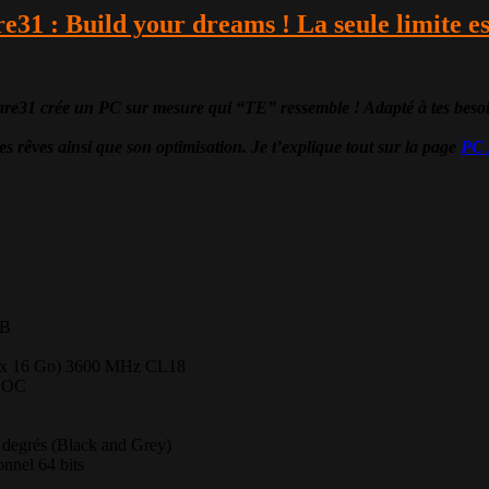
e31 : Build your dreams ! La seule limite e
ée un PC sur mesure qui “TE” ressemble ! Adapté à tes besoins, t
es rêves ainsi que son optimisation. Je t’explique tout sur la page
PC 
ur Hardware31
B
 16 Go) 3600 MHz CL18
 OC
egrés (Black and Grey)
nnel 64 bits