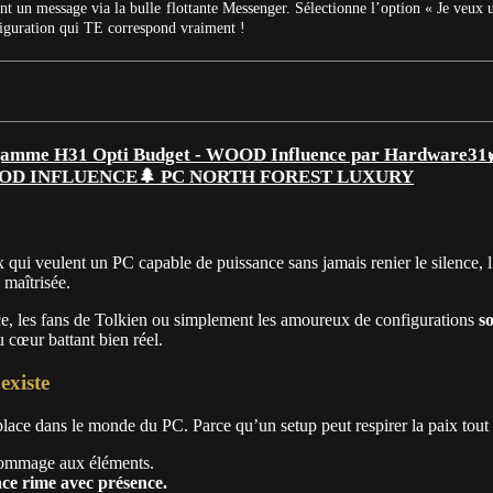
t un message via la bulle flottante Messenger. Sélectionne l’option « Je veux 
figuration qui TE correspond vraiment !
🌲 PC NORTH FOREST LUXURY
 qui veulent un PC capable de puissance sans jamais renier le silence, l’
 maîtrisée.
ce, les fans de Tolkien ou simplement les amoureux de configurations
s
 cœur battant bien réel.
xiste
 place dans le monde du PC. Parce qu’un setup peut respirer la paix tout e
 hommage aux éléments.
nce rime avec présence.