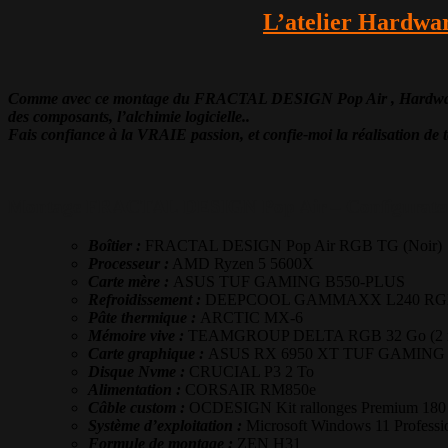
L’atelier Hardwar
Comme avec ce montage du FRACTAL DESIGN Pop Air , Hardware31 cr
des composants, l’alchimie logicielle..
Fais confiance à la VRAIE passion, et confie-moi la réalisation de t
Montage FRACTAL DESIGN Pop Air – Configurate
Boîtier :
FRACTAL DESIGN Pop Air RGB TG (Noir)
Processeur :
AMD Ryzen 5 5600X
Carte mère :
ASUS TUF GAMING B550-PLUS
Refroidissement :
DEEPCOOL GAMMAXX L240 RG
Pâte thermique :
ARCTIC MX-6
Mémoire vive :
TEAMGROUP DELTA RGB 32 Go (2 x
Carte graphique :
ASUS RX 6950 XT TUF GAMING
Disque Nvme :
CRUCIAL P3 2 To
Alimentation :
CORSAIR RM850e
Câble custom :
OCDESIGN Kit rallonges Premium 180 d
Système d’exploitation :
Microsoft Windows 11 Professio
Formule de montage :
ZEN H31