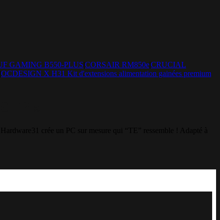
UF GAMING B550-PLUS
|
CORSAIR RM850e
|
CRUCIAL
|
OCDESIGN X H31 Kit d'extensions alimentation gainées premium
 STP »
Hardware31 crée un PC sur mesure qui “TE” ressemble ! Adapté à