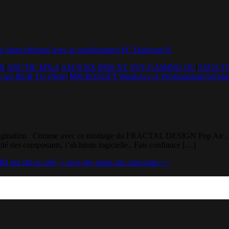
0X
|
ARCTIC MX-6
|
ASUS RX 6950 XT TUF GAMING OC
|
ASUS T
Air RGB TG (Noir)
|
MICROSOFT Windows 11 Professionnel 64 bits
ir – « Perf brute pour 2000€
on imagination Comme avec ce montage du FRACTAL DESIGN Pop Air , 
ité des composants, l’alchimie logicielle.. Fais confiance […]
it le café, « avec des pains aux chocolats ! »