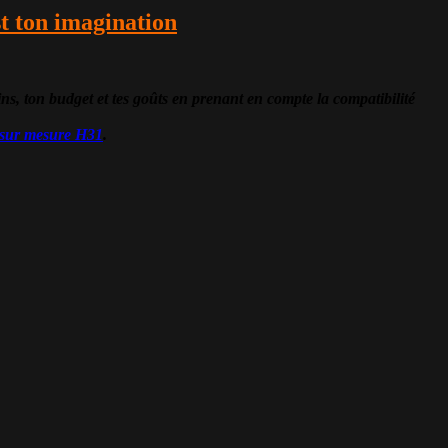
st ton imagination
on budget et tes goûts en prenant en compte la compatibilité
sur mesure H31
.