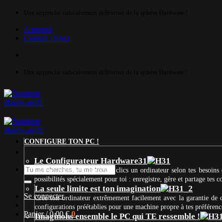
Passer
Une approche radicalement différente de la sphère Hardware !
au
A propos
contenu
Contact / FAQ
Une approche radicalement différente de la sphère Hardware !
CONFIGURE TON PC !
Le Configurateur Hardware31
Recherche
Crée en seulement quelques clics un ordinateur selon tes besoins 
pour :
possibilités spécialement pour toi : enregistre, gère et partage tes
La seule limite est ton imagination
Se connecter
Crée ton ordinateur extrêmement facilement avec la garantie de
configurations préétablies pour une machine propre à tes préférenc
Panier /
0,00
€
0
Imaginons ensemble le PC qui TE ressemble !