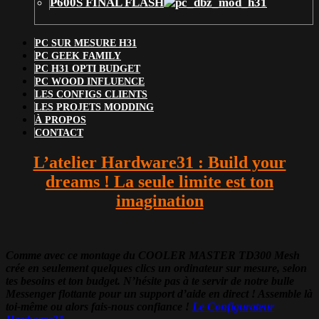
P600S FINAL FLASH
PC SUR MESURE H31
PC GEEK FAMILY
PC H31 OPTI BUDGET
PC WOOD INFLUENCE
LES CONFIGS CLIENTS
LES PROJETS MODDING
À PROPOS
CONTACT
L’atelier Hardware31 : Build your
dreams ! La seule limite est ton
imagination
Comme avec ce montage du COOLER MASTER TD300 Mesh
crée en seulement quelques clics un ordinateur sur mesure, selon
tes besoins et ton budget. N’hésite pas à te servir de notre bulle
Messenger flottante pour un support d’aide en direct ! Assemble là
toi-même ou alors fais-nous confiance !
Le Configurateur