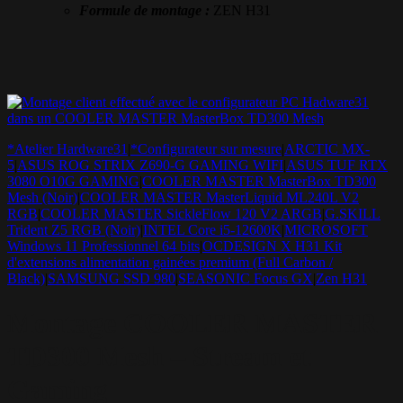
Formule de montage :
ZEN H31
*Atelier Hardware31
|
*Configurateur sur mesure
|
ARCTIC MX-
5
|
ASUS ROG STRIX Z690-G GAMING WIFI
|
ASUS TUF RTX
3080 O10G GAMING
|
COOLER MASTER MasterBox TD300
Mesh (Noir)
|
COOLER MASTER MasterLiquid ML240L V2
RGB
|
COOLER MASTER SickleFlow 120 V2 ARGB
|
G.SKILL
Trident Z5 RGB (Noir)
|
INTEL Core i5-12600K
|
MICROSOFT
Windows 11 Professionnel 64 bits
|
OCDESIGN X H31 Kit
d'extensions alimentation gainées premium (Full Carbon /
Black)
|
SAMSUNG SSD 980
|
SEASONIC Focus GX
|
Zen H31
Montage COOLER MASTER
TD300 Mesh – Stream et
Gaming