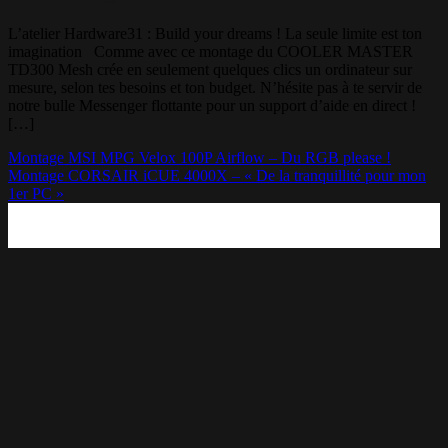
L’atelier Hardware31 : Build your dreams ! La seule limite est ton
imagination Comme avec ce montage du COOLER MASTER
TD300 Mesh crée en seulement quelques clics un ordinateur sur
mesure, selon tes besoins et ton budget. N’hésite pas à te servir de
notre bulle Messenger flottante pour un support d’aide en direct !
[…]
Montage MSI MPG Velox 100P Airflow – Du RGB please !
Montage CORSAIR iCUE 4000X – « De la tranquillité pour mon
1er PC »