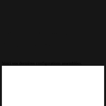
L'ATELIER HARDWARE31
Build your dreams !
Voici vos dernières configurations assemblées.