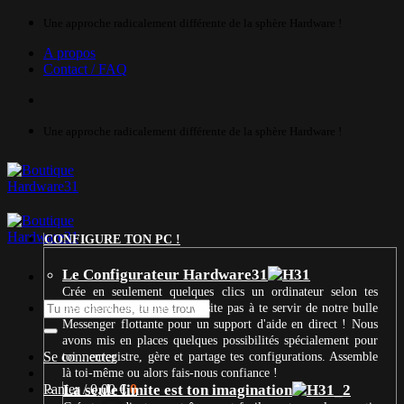
Passer
Une approche radicalement différente de la sphère Hardware !
au
A propos
contenu
Contact / FAQ
Une approche radicalement différente de la sphère Hardware !
CONFIGURE TON PC !
Le Configurateur Hardware31
Crée en seulement quelques clics un ordinateur selon tes
Recherche
besoins et ton budget. N’hésite pas à te servir de notre bulle
pour :
Messenger flottante pour un support d'aide en direct ! Nous
avons mis en places quelques possibilités spécialement pour
Se connecter
toi : enregistre, gère et partage tes configurations. Assemble
là toi-même ou alors fais-nous confiance !
Panier /
La seule limite est ton imagination
0,00
€
0