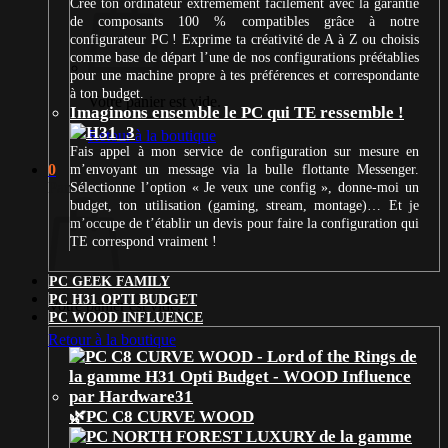
Crée ton ordinateur extrêmement facilement avec la garantie
de composants 100 % compatibles grâce à notre
configurateur PC ! Exprime ta créativité de A à Z ou choisis
comme base de départ l’une de nos configurations préétablies
pour une machine propre à tes préférences et correspondante
à ton budget.
Votre panier est vide.
Imaginons ensemble le PC qui TE ressemble !
Retour à la boutique
Fais appel à mon service de configuration sur mesure en
0
m’envoyant un message via la bulle flottante Messenger.
Panier
Sélectionne l’option « Je veux une config », donne-moi un
budget, ton utilisation (gaming, stream, montage)… Et je
m’occupe de t’établir un devis pour faire la configuration qui
TE correspond vraiment !
PC GEEK FAMILY
PC H31 OPTI BUDGET
Votre panier est vide.
PC WOOD INFLUENCE
Retour à la boutique
🌿PC C8 CURVE WOOD