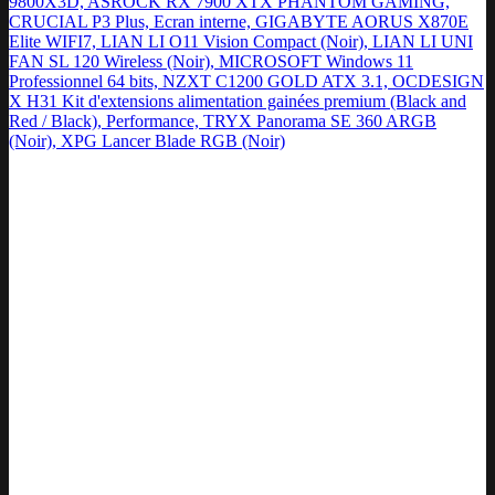
9800X3D, ASROCK RX 7900 XTX PHANTOM GAMING,
CRUCIAL P3 Plus, Ecran interne, GIGABYTE AORUS X870E
Elite WIFI7, LIAN LI O11 Vision Compact (Noir), LIAN LI UNI
FAN SL 120 Wireless (Noir), MICROSOFT Windows 11
Professionnel 64 bits, NZXT C1200 GOLD ATX 3.1, OCDESIGN
X H31 Kit d'extensions alimentation gainées premium (Black and
Red / Black), Performance, TRYX Panorama SE 360 ARGB
(Noir), XPG Lancer Blade RGB (Noir)