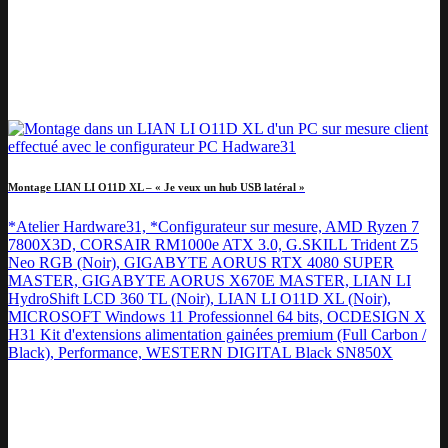
Montage LIAN LI O11D XL – « Je veux un hub USB latéral »
*Atelier Hardware31, *Configurateur sur mesure, AMD Ryzen 7
7800X3D, CORSAIR RM1000e ATX 3.0, G.SKILL Trident Z5
Neo RGB (Noir), GIGABYTE AORUS RTX 4080 SUPER
MASTER, GIGABYTE AORUS X670E MASTER, LIAN LI
HydroShift LCD 360 TL (Noir), LIAN LI O11D XL (Noir),
MICROSOFT Windows 11 Professionnel 64 bits, OCDESIGN X
H31 Kit d'extensions alimentation gainées premium (Full Carbon /
Black), Performance, WESTERN DIGITAL Black SN850X