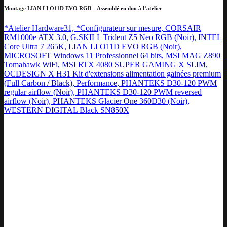
Montage LIAN LI O11D EVO RGB – Assemblé en duo à l’atelier
*Atelier Hardware31, *Configurateur sur mesure, CORSAIR
RM1000e ATX 3.0, G.SKILL Trident Z5 Neo RGB (Noir), INTEL
Core Ultra 7 265K, LIAN LI O11D EVO RGB (Noir),
MICROSOFT Windows 11 Professionnel 64 bits, MSI MAG Z890
Tomahawk WiFi, MSI RTX 4080 SUPER GAMING X SLIM,
OCDESIGN X H31 Kit d'extensions alimentation gainées premium
(Full Carbon / Black), Performance, PHANTEKS D30-120 PWM
regular airflow (Noir), PHANTEKS D30-120 PWM reversed
airflow (Noir), PHANTEKS Glacier One 360D30 (Noir),
WESTERN DIGITAL Black SN850X