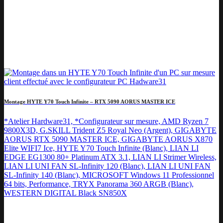
Montage HYTE Y70 Touch Infinite – RTX 5090 AORUS MASTER ICE
*Atelier Hardware31, *Configurateur sur mesure, AMD Ryzen 7
9800X3D, G.SKILL Trident Z5 Royal Neo (Argent), GIGABYTE
AORUS RTX 5090 MASTER ICE, GIGABYTE AORUS X870
Elite WIFI7 Ice, HYTE Y70 Touch Infinite (Blanc), LIAN LI
EDGE EG1300 80+ Platinum ATX 3.1, LIAN LI Strimer Wireless,
LIAN LI UNI FAN SL-Infinity 120 (Blanc), LIAN LI UNI FAN
SL-Infinity 140 (Blanc), MICROSOFT Windows 11 Professionnel
64 bits, Performance, TRYX Panorama 360 ARGB (Blanc),
WESTERN DIGITAL Black SN850X