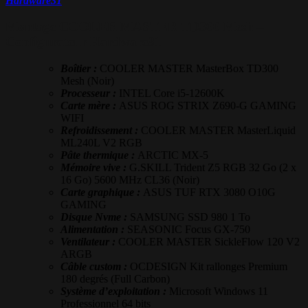
Hardware31
Montage COOLER MASTER TD300 Mesh –
Configurateur Hardware31
Boîtier :
COOLER MASTER MasterBox TD300
Mesh (Noir)
Processeur :
INTEL Core i5-12600K
Carte mère :
ASUS ROG STRIX Z690-G GAMING
WIFI
Refroidissement :
COOLER MASTER MasterLiquid
ML240L V2 RGB
Pâte thermique :
ARCTIC MX-5
Mémoire vive :
G.SKILL Trident Z5 RGB 32 Go (2 x
16 Go) 5600 MHz CL36 (Noir)
Carte graphique :
ASUS TUF RTX 3080 O10G
GAMING
Disque Nvme :
SAMSUNG SSD 980 1 To
Alimentation :
SEASONIC Focus GX-750
Ventilateur :
COOLER MASTER SickleFlow 120 V2
ARGB
Câble custom :
OCDESIGN Kit rallonges Premium
180 degrés (Full Carbon)
Système d’exploitation :
Microsoft Windows 11
Professionnel 64 bits