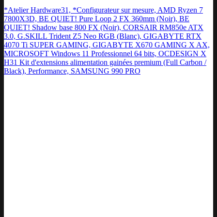
*Atelier Hardware31, *Configurateur sur mesure, AMD Ryzen 7
7800X3D, BE QUIET! Pure Loop 2 FX 360mm (Noir), BE
QUIET! Shadow base 800 FX (Noir), CORSAIR RM850e ATX
3.0, G.SKILL Trident Z5 Neo RGB (Blanc), GIGABYTE RTX
4070 Ti SUPER GAMING, GIGABYTE X670 GAMING X AX,
MICROSOFT Windows 11 Professionnel 64 bits, OCDESIGN X
H31 Kit d'extensions alimentation gainées premium (Full Carbon /
Black), Performance, SAMSUNG 990 PRO