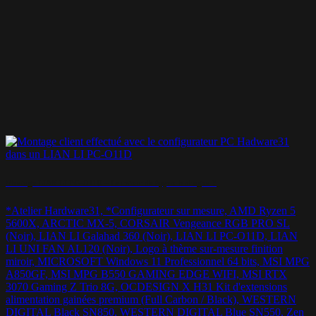
Montage LIAN LI PC-O11D – Le retour de Spyro le dragon ?
*Atelier Hardware31, *Configurateur sur mesure, AMD Ryzen 5
5600X, ARCTIC MX-5, CORSAIR Vengeance RGB PRO SL
(Noir), LIAN LI Galahad 360 (Noir), LIAN LI PC-O11D, LIAN
LI UNI FAN AL120 (Noir), Logo à thème sur-mesure finition
miroir, MICROSOFT Windows 11 Professionnel 64 bits, MSI MPG
A850GF, MSI MPG B550 GAMING EDGE WIFI, MSI RTX
3070 Gaming Z Trio 8G, OCDESIGN X H31 Kit d'extensions
alimentation gainées premium (Full Carbon / Black), WESTERN
DIGITAL Black SN850, WESTERN DIGITAL Blue SN550, Zen