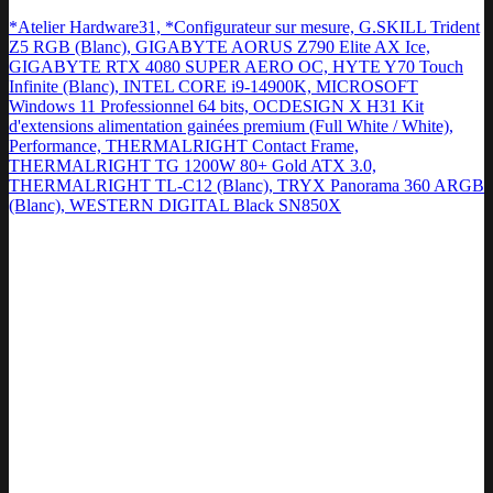
*Atelier Hardware31, *Configurateur sur mesure, G.SKILL Trident
Z5 RGB (Blanc), GIGABYTE AORUS Z790 Elite AX Ice,
GIGABYTE RTX 4080 SUPER AERO OC, HYTE Y70 Touch
Infinite (Blanc), INTEL CORE i9-14900K, MICROSOFT
Windows 11 Professionnel 64 bits, OCDESIGN X H31 Kit
d'extensions alimentation gainées premium (Full White / White),
Performance, THERMALRIGHT Contact Frame,
THERMALRIGHT TG 1200W 80+ Gold ATX 3.0,
THERMALRIGHT TL-C12 (Blanc), TRYX Panorama 360 ARGB
(Blanc), WESTERN DIGITAL Black SN850X