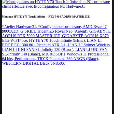
Montage HYTE Y70 Touch Infinite – RTX 5090 AORUS MASTER ICE
*Atelier Hardware31, *Configurateur sur mesure, AMD Ryzen 7
9800X3D, G.SKILL Trident Z5 Royal Neo (Argent), GIGABYTE
AORUS RTX 5090 MASTER ICE, GIGABYTE AORUS X870
Elite WIFI7 Ice, HYTE Y70 Touch Infinite (Blanc), LIAN LI
EDGE EG1300 80+ Platinum ATX 3.1, LIAN LI Strimer Wireless,
LIAN LI UNI FAN SL-Infinity 120 (Blanc), LIAN LI UNI FAN
SL-Infinity 140 (Blanc), MICROSOFT Windows 11 Professionnel
64 bits, Performance, TRYX Panorama 360 ARGB (Blanc),
WESTERN DIGITAL Black SN850X