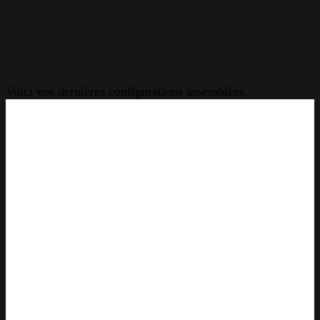
L'ATELIER HARDWARE31
Build your dreams !
Voici vos dernières configurations assemblées.