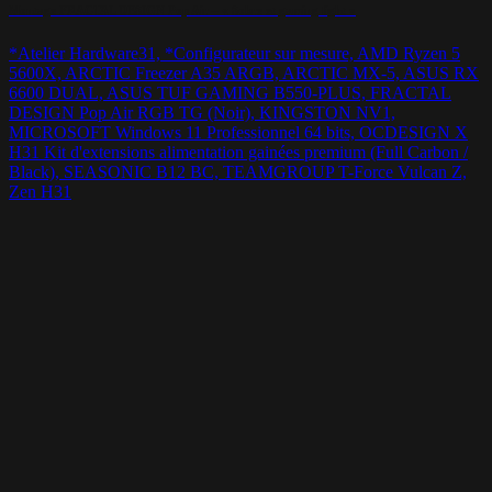
Montage FRACTAL DESIGN Pop Air – « Sobre et gaming light »
*Atelier Hardware31, *Configurateur sur mesure, AMD Ryzen 5
5600X, ARCTIC Freezer A35 ARGB, ARCTIC MX-5, ASUS RX
6600 DUAL, ASUS TUF GAMING B550-PLUS, FRACTAL
DESIGN Pop Air RGB TG (Noir), KINGSTON NV1,
MICROSOFT Windows 11 Professionnel 64 bits, OCDESIGN X
H31 Kit d'extensions alimentation gainées premium (Full Carbon /
Black), SEASONIC B12 BC, TEAMGROUP T-Force Vulcan Z,
Zen H31