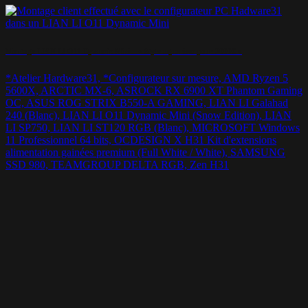
Montage LIAN LI O11 Dynamic Mini – « Style aquarium pour 2000€ »
*Atelier Hardware31, *Configurateur sur mesure, AMD Ryzen 5
5600X, ARCTIC MX-6, ASROCK RX 6900 XT Phantom Gaming
OC, ASUS ROG STRIX B550-A GAMING, LIAN LI Galahad
240 (Blanc), LIAN LI O11 Dynamic Mini (Snow Edition), LIAN
LI SP750, LIAN LI ST120 RGB (Blanc), MICROSOFT Windows
11 Professionnel 64 bits, OCDESIGN X H31 Kit d'extensions
alimentation gainées premium (Full White / White), SAMSUNG
SSD 980, TEAMGROUP DELTA RGB, Zen H31