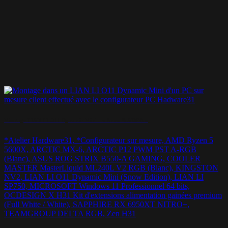
Montage LIAN LI O11 Dynamic Mini – « Snow & ARGB »
*Atelier Hardware31, *Configurateur sur mesure, AMD Ryzen 5
5600X, ARCTIC MX-6, ARCTIC P12 PWM PST A-RGB
(Blanc), ASUS ROG STRIX B550-A GAMING, COOLER
MASTER MasterLiquid ML240L V2 RGB (Blanc), KINGSTON
NV2, LIAN LI O11 Dynamic Mini (Snow Edition), LIAN LI
SP750, MICROSOFT Windows 11 Professionnel 64 bits,
OCDESIGN X H31 Kit d'extensions alimentation gainées premium
(Full White / White), SAPPHIRE RX 6950XT NITRO+,
TEAMGROUP DELTA RGB, Zen H31