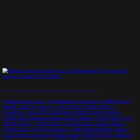
Montage CORSAIR iCUE 5000X – Un build STRIX full white !
*Atelier Hardware31, *Configurateur sur mesure, AMD Ryzen 5
5600X, ARCTIC Silver 5, ASUS ROG STRIX B550-A
GAMING, ASUS RTX 3090 ROG STRIX O24G WHITE,
CORSAIR Dominator Platinum RGB (Blanc), CORSAIR iCUE
5000X (Blanc), CORSAIR iCue H150i Elite Capellix (Blanc),
CORSAIR LL120 RGB (Blanc), CORSAIR RM850X (Blanc),
Logo à thème sur-mesure finition miroir, MICROSOFT Windows