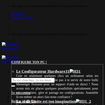
Passer
Une approche radicalement différente de la sphère Hardware !
au
A propos
contenu
Contact / FAQ
Une approche radicalement différente de la sphère Hardware !
CONFIGURE TON PC !
Le Configurateur Hardware31
Crée en seulement quelques clics un ordinateur selon tes
Recherche
besoins et ton budget. N’hésite pas à te servir de notre bulle
pour :
Messenger flottante pour un support d'aide en direct ! Nous
avons mis en places quelques possibilités spécialement pour
Se connecter
toi : enregistre, gère et partage tes configurations. Assemble
là toi-même ou alors fais-nous confiance !
Panier /
La seule limite est ton imagination
0,00
€
0