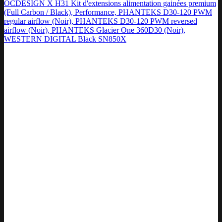
OCDESIGN X H31 Kit d'extensions alimentation gainées premium
(Full Carbon / Black), Performance, PHANTEKS D30-120 PWM
regular airflow (Noir), PHANTEKS D30-120 PWM reversed
airflow (Noir), PHANTEKS Glacier One 360D30 (Noir),
WESTERN DIGITAL Black SN850X