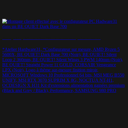
Montage BE QUIET Dark Base 700 – « Je veux de la perf et du sobre »
*Atelier Hardware31, *Configurateur sur mesure, AMD Ryzen 5
5600X, BE QUIET! Dark Base 700 (Noir), BE QUIET! Silent
Loop 2 360mm, BE QUIET! Silent Wings 3 PWM 140mm (Noir),
BE QUIET! Straight Power 11 GOLD, CORSAIR Vengeance
LPX (Noir), Logo à thème sur-mesure finition miroir,
MICROSOFT Windows 10 Professionnel 64 bits, MSI MEG B550
UNIFY, MSI RTX 3070 SUPRIM X 8G, NOCTUA NT-H1,
OCDESIGN X H31 Kit d'extensions alimentation gainées premium
(Black and Grey / Black), Performance, SAMSUNG 980 PRO