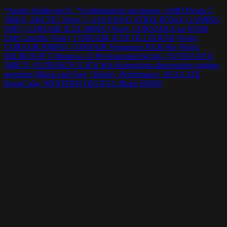
*Atelier Hardware31, *Configurateur sur mesure, AMD Ryzen 5
5600X, ARCTIC Silver 5, ASUS ROG STRIX B550-F GAMING
WIFI, CORSAIR iCUE 4000X (Noir), CORSAIR iCue H100i
Elite Capellix (Noir), CORSAIR iCUE QL120 RGB (Noir),
CORSAIR RM850, CORSAIR Vengeance RGB Pro (Noir),
MICROSOFT Windows 10 Professionnel 64 bits, NVIDIA RTX
3080 Ti, OCDESIGN X H31 Kit d'extensions alimentation gainées
premium (Black and Grey / Black), Performance, SEAGATE
BarraCuda, WESTERN DIGITAL Black SN850