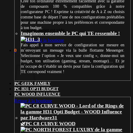
Crée ton ordinateur extrêmement facilement avec la garantie
de composants 100 % compatibles grâce à notre
configurateur PC ! Exprime ta créativité de A à Z ou choisis
comme base de départ l’une de nos configurations préétablies
pour une machine propre à tes préférences et correspondante
à ton budget.
Votre panier est vide.
Imaginons ensemble le PC qui TE ressemble !
Retour à la boutique
Fais appel à mon service de configuration sur mesure en
0
m’envoyant un message via la bulle flottante Messenger.
Panier
Sélectionne l’option « Je veux une config », donne-moi un
budget, ton utilisation (gaming, stream, montage)… Et je
m’occupe de t’établir un devis pour faire la configuration qui
TE correspond vraiment !
PC GEEK FAMILY
PC H31 OPTI BUDGET
Votre panier est vide.
PC WOOD INFLUENCE
Retour à la boutique
🌿PC C8 CURVE WOOD