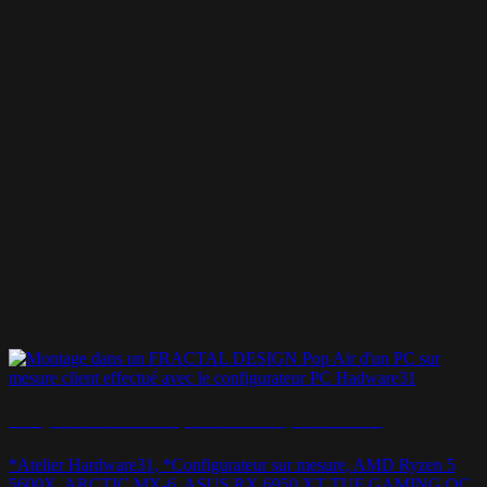
Montage FRACTAL DESIGN Pop Air – « Perf brute pour 2000€ STP »
*Atelier Hardware31, *Configurateur sur mesure, AMD Ryzen 5
5600X, ARCTIC MX-6, ASUS RX 6950 XT TUF GAMING OC,