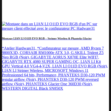
Montage LIAN LI O11D EVO RGB – Strimer Wireless & Phanteks Glacier
*Atelier Hardware31, *Configurateur sur mesure, AMD Ryzen 7
9800X3D, CORSAIR RM1000e ATX 3.0, G.SKILL Trident Z5
Neo RGB (Noir), GIGABYTE AORUS X870E Elite WIFI7,
GIGABYTE RTX 4080 SUPER GAMING OC, LIAN LI Kit
GPU Vertical 4.0 VG4-4-V2X, LIAN LI O11D EVO RGB (Noir),
LIAN LI Strimer Wireless, MICROSOFT Windows 11
Professionnel 64 bits, Performance, PHANTEKS D30-120 PWM
regular airflow (Noir), PHANTEKS D30-120 PWM reversed
airflow (Noir), PHANTEKS Glacier One 360D30 (Noir),
WESTERN DIGITAL Black SN850X