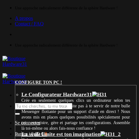
Passer
Une approche radicalement différente de la sphère Hardware !
au
A propos
contenu
Contact / FAQ
Une approche radicalement différente de la sphère Hardware !
CONFIGURE TON PC !
Le Configurateur Hardware31
Crée en seulement quelques clics un ordinateur selon tes
Recherche
besoins et ton budget. N’hésite pas à te servir de notre bulle
pour :
Messenger flottante pour un support d'aide en direct ! Nous
avons mis en places quelques possibilités spécialement pour
Se connecter
toi : enregistre, gère et partage tes configurations. Assemble
là toi-même ou alors fais-nous confiance !
Panier /
La seule limite est ton imagination
0,00
€
0