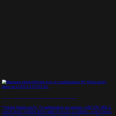
Montage LIAN LI O11D XL – « Je veux du ROG STRIX ! »
*Atelier Hardware31, *Configurateur sur mesure, ARCTIC MX-5,
ASUS ROG STRIX RTX 3080 Ti O12G GAMING, ASUS ROG