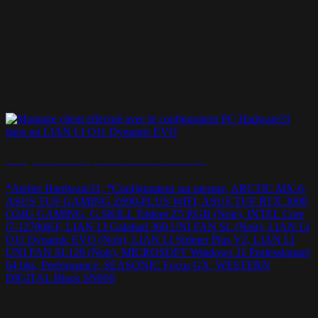
Montage LIAN LI O11 Dynamic EVO – « Team RGB ^^ »
*Atelier Hardware31, *Configurateur sur mesure, ARCTIC MX-6,
ASUS TUF GAMING Z690-PLUS WIFI, ASUS TUF RTX 3090
O24G GAMING, G.SKILL Trident Z5 RGB (Noir), INTEL Core
i7-12700KF, LIAN LI Galahad 360 UNI FAN SL (Noir), LIAN LI
O11 Dynamic EVO (Noir), LIAN LI Strimer Plus V2, LIAN LI
UNI FAN SL120 (Noir), MICROSOFT Windows 11 Professionnel
64 bits, Performance, SEASONIC Focus GX, WESTERN
DIGITAL Black SN850