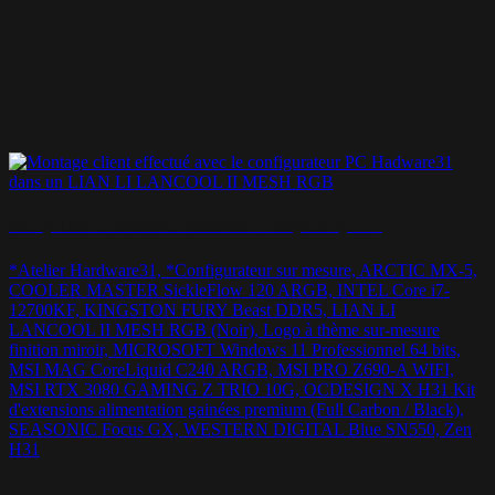
Montage LIAN LI LANCOOL II MESH RGB – « Imagine Dragons ! »
*Atelier Hardware31, *Configurateur sur mesure, ARCTIC MX-5,
COOLER MASTER SickleFlow 120 ARGB, INTEL Core i7-
12700KF, KINGSTON FURY Beast DDR5, LIAN LI
LANCOOL II MESH RGB (Noir), Logo à thème sur-mesure
finition miroir, MICROSOFT Windows 11 Professionnel 64 bits,
MSI MAG CoreLiquid C240 ARGB, MSI PRO Z690-A WIFI,
MSI RTX 3080 GAMING Z TRIO 10G, OCDESIGN X H31 Kit
d'extensions alimentation gainées premium (Full Carbon / Black),
SEASONIC Focus GX, WESTERN DIGITAL Blue SN550, Zen
H31