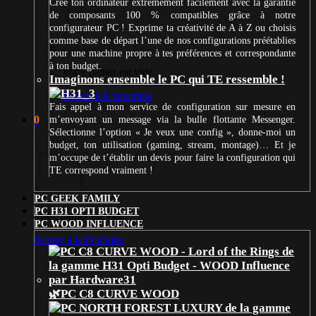
Crée ton ordinateur extrêmement facilement avec la garantie
de composants 100 % compatibles grâce à notre
configurateur PC ! Exprime ta créativité de A à Z ou choisis
comme base de départ l’une de nos configurations préétablies
pour une machine propre à tes préférences et correspondante
à ton budget.
Votre panier est vide.
Imaginons ensemble le PC qui TE ressemble !
Retour à la boutique
Fais appel à mon service de configuration sur mesure en
0
m’envoyant un message via la bulle flottante Messenger.
Panier
Sélectionne l’option « Je veux une config », donne-moi un
budget, ton utilisation (gaming, stream, montage)… Et je
m’occupe de t’établir un devis pour faire la configuration qui
TE correspond vraiment !
PC GEEK FAMILY
PC H31 OPTI BUDGET
Votre panier est vide.
PC WOOD INFLUENCE
Retour à la boutique
🌿PC C8 CURVE WOOD