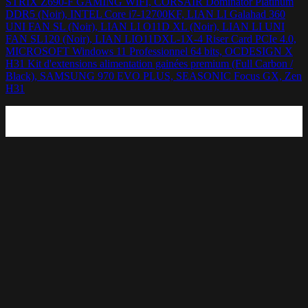
STRIX Z690-F GAMING WIFI, CORSAIR Dominator Platinum
DDR5 (Noir), INTEL Core i7-12700KF, LIAN LI Galahad 360
UNI FAN SL (Noir), LIAN LI O11D XL (Noir), LIAN LI UNI
FAN SL120 (Noir), LIAN LIO11DXL-1X-4 Riser Card PCIe 4.0,
MICROSOFT Windows 11 Professionnel 64 bits, OCDESIGN X
H31 Kit d'extensions alimentation gainées premium (Full Carbon /
Black), SAMSUNG 970 EVO PLUS, SEASONIC Focus GX, Zen
H31