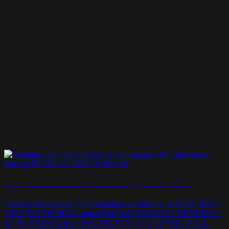
Montage FRACTAL DESIGN Pop Air – « Une config cyan et orange STP »
*Atelier Hardware31, *Configurateur sur mesure, ARCTIC MX-4,
FRACTAL DESIGN Lumen S24 RGB, FRACTAL DESIGN Pop
Air RGB TG (Cyan), FRACTAL ION Gold 750 Watt, INTEL