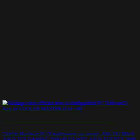
Montage COOLER MASTER HAF 500 – « Thème couleur Gohan SSJ2 »
*Atelier Hardware31, *Configurateur sur mesure, ARCTIC MX-6,
ASUS TUF GAMING Z690-PLUS WIFI, ASUS TUF RTX 3090