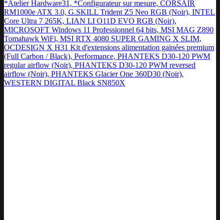
*Atelier Hardware31, *Configurateur sur mesure, CORSAIR
RM1000e ATX 3.0, G.SKILL Trident Z5 Neo RGB (Noir), INTEL
Core Ultra 7 265K, LIAN LI O11D EVO RGB (Noir),
MICROSOFT Windows 11 Professionnel 64 bits, MSI MAG Z890
Tomahawk WiFi, MSI RTX 4080 SUPER GAMING X SLIM,
OCDESIGN X H31 Kit d'extensions alimentation gainées premium
(Full Carbon / Black), Performance, PHANTEKS D30-120 PWM
regular airflow (Noir), PHANTEKS D30-120 PWM reversed
airflow (Noir), PHANTEKS Glacier One 360D30 (Noir),
WESTERN DIGITAL Black SN850X