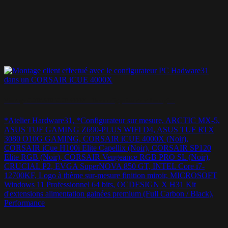
Montage CORSAIR iCUE 4000X – Une config puissante et homogène
*Atelier Hardware31, *Configurateur sur mesure, ARCTIC MX-5,
ASUS TUF GAMING Z690-PLUS WIFI D4, ASUS TUF RTX
3080 O10G GAMING, CORSAIR iCUE 4000X (Noir),
CORSAIR iCue H100i Elite Capellix (Noir), CORSAIR SP120
Elite RGB (Noir), CORSAIR Vengeance RGB PRO SL (Noir),
CRUCIAL P2, EVGA SuperNOVA 850 GT, INTEL Core i7-
12700KF, Logo à thème sur-mesure finition miroir, MICROSOFT
Windows 11 Professionnel 64 bits, OCDESIGN X H31 Kit
d'extensions alimentation gainées premium (Full Carbon / Black),
Performance