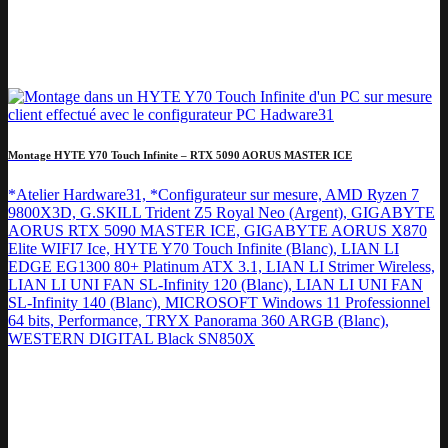
Montage HYTE Y70 Touch Infinite – RTX 5090 AORUS MASTER ICE
*Atelier Hardware31, *Configurateur sur mesure, AMD Ryzen 7
9800X3D, G.SKILL Trident Z5 Royal Neo (Argent), GIGABYTE
AORUS RTX 5090 MASTER ICE, GIGABYTE AORUS X870
Elite WIFI7 Ice, HYTE Y70 Touch Infinite (Blanc), LIAN LI
EDGE EG1300 80+ Platinum ATX 3.1, LIAN LI Strimer Wireless,
LIAN LI UNI FAN SL-Infinity 120 (Blanc), LIAN LI UNI FAN
SL-Infinity 140 (Blanc), MICROSOFT Windows 11 Professionnel
64 bits, Performance, TRYX Panorama 360 ARGB (Blanc),
WESTERN DIGITAL Black SN850X