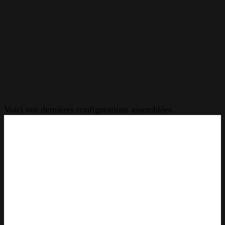
L'ATELIER HARDWARE31
Build your dreams !
Voici vos dernières configurations assemblées.