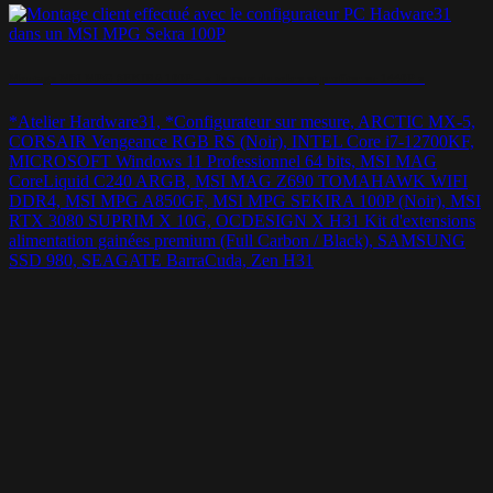
Montage MSI MPG SEKIRA 100P – « Je veux du sobre et profiter en 1440P »
*Atelier Hardware31, *Configurateur sur mesure, ARCTIC MX-5,
CORSAIR Vengeance RGB RS (Noir), INTEL Core i7-12700KF,
MICROSOFT Windows 11 Professionnel 64 bits, MSI MAG
CoreLiquid C240 ARGB, MSI MAG Z690 TOMAHAWK WIFI
DDR4, MSI MPG A850GF, MSI MPG SEKIRA 100P (Noir), MSI
RTX 3080 SUPRIM X 10G, OCDESIGN X H31 Kit d'extensions
alimentation gainées premium (Full Carbon / Black), SAMSUNG
SSD 980, SEAGATE BarraCuda, Zen H31