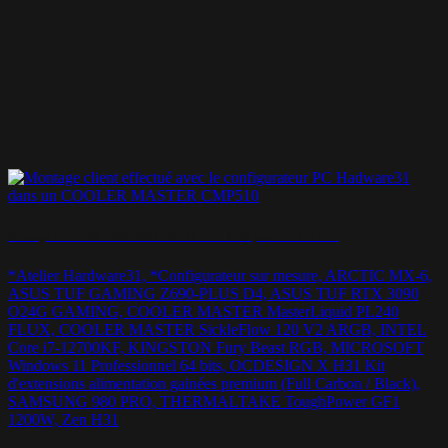
Montage COOLER MASTER CMP510 – Du RGB pour faire la TUF
*Atelier Hardware31, *Configurateur sur mesure, ARCTIC MX-6,
ASUS TUF GAMING Z690-PLUS D4, ASUS TUF RTX 3090
O24G GAMING, COOLER MASTER MasterLiquid PL240
FLUX, COOLER MASTER SickleFlow 120 V2 ARGB, INTEL
Core i7-12700KF, KINGSTON Fury Beast RGB, MICROSOFT
Windows 11 Professionnel 64 bits, OCDESIGN X H31 Kit
d'extensions alimentation gainées premium (Full Carbon / Black),
SAMSUNG 980 PRO, THERMALTAKE ToughPower GF1
1200W, Zen H31