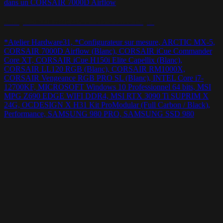
Montage CORSAIR 7000D Airflow – « Little monster / frigo »
*Atelier Hardware31, *Configurateur sur mesure, ARCTIC MX-5,
CORSAIR 7000D Airflow (Blanc), CORSAIR iCue Commander
Core XT, CORSAIR iCue H150i Elite Capellix (Blanc),
CORSAIR LL120 RGB (Blanc), CORSAIR RM1000X,
CORSAIR Vengeance RGB PRO SL (Blanc), INTEL Core i7-
12700KF, MICROSOFT Windows 10 Professionnel 64 bits, MSI
MPG Z690 EDGE WIFI DDR4, MSI RTX 3090 Ti SUPRIM X
24G, OCDESIGN X H31 Kit ProModular (Full Carbon / Black),
Performance, SAMSUNG 980 PRO, SAMSUNG SSD 980