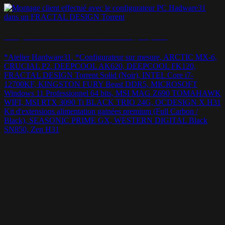
Montage FRACTAL DESIGN Torrent – « Juste sobre, juste perf ! »
*Atelier Hardware31, *Configurateur sur mesure, ARCTIC MX-6,
CRUCIAL P2, DEEPCOOL AK620, DEEPCOOL FK120,
FRACTAL DESIGN Torrent Solid (Noir), INTEL Core i7-
12700KF, KINGSTON FURY Beast DDR5, MICROSOFT
Windows 11 Professionnel 64 bits, MSI MAG Z690 TOMAHAWK
WIFI, MSI RTX 3090 Ti BLACK TRIO 24G, OCDESIGN X H31
Kit d'extensions alimentation gainées premium (Full Carbon /
Black), SEASONIC PRIME GX, WESTERN DIGITAL Black
SN850, Zen H31