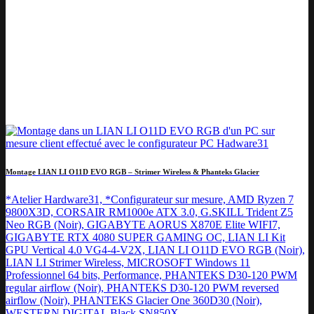
Montage LIAN LI O11D EVO RGB – Strimer Wireless & Phanteks Glacier
*Atelier Hardware31, *Configurateur sur mesure, AMD Ryzen 7
9800X3D, CORSAIR RM1000e ATX 3.0, G.SKILL Trident Z5
Neo RGB (Noir), GIGABYTE AORUS X870E Elite WIFI7,
GIGABYTE RTX 4080 SUPER GAMING OC, LIAN LI Kit
GPU Vertical 4.0 VG4-4-V2X, LIAN LI O11D EVO RGB (Noir),
LIAN LI Strimer Wireless, MICROSOFT Windows 11
Professionnel 64 bits, Performance, PHANTEKS D30-120 PWM
regular airflow (Noir), PHANTEKS D30-120 PWM reversed
airflow (Noir), PHANTEKS Glacier One 360D30 (Noir),
WESTERN DIGITAL Black SN850X