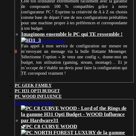
Crée ton ordinateur extrêmement facilement avec la garantie
de composants 100 % compatibles grâce à notre
configurateur PC ! Exprime ta créativité de A à Z ou choisis
comme base de départ l’une de nos configurations préétablies
pour une machine propre à tes préférences et correspondante
à ton budget.
Votre panier est vide.
Imaginons ensemble le PC qui TE ressemble !
Retour à la boutique
Fais appel à mon service de configuration sur mesure en
0
m’envoyant un message via la bulle flottante Messenger.
Panier
Sélectionne l’option « Je veux une config », donne-moi un
budget, ton utilisation (gaming, stream, montage)… Et je
m’occupe de t’établir un devis pour faire la configuration qui
TE correspond vraiment !
PC GEEK FAMILY
PC H31 OPTI BUDGET
Votre panier est vide.
PC WOOD INFLUENCE
Retour à la boutique
🌿PC C8 CURVE WOOD