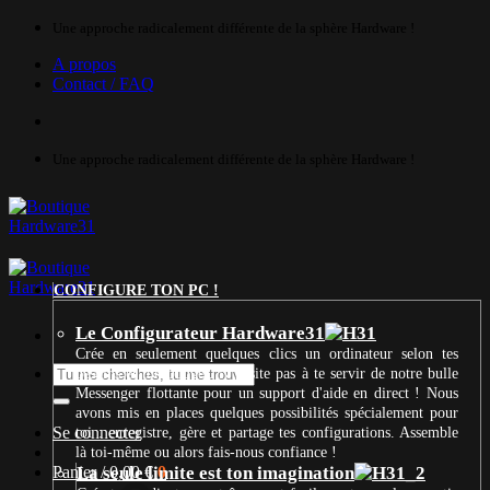
Passer
Une approche radicalement différente de la sphère Hardware !
au
A propos
contenu
Contact / FAQ
Une approche radicalement différente de la sphère Hardware !
CONFIGURE TON PC !
Le Configurateur Hardware31
Crée en seulement quelques clics un ordinateur selon tes
Recherche
besoins et ton budget. N’hésite pas à te servir de notre bulle
pour :
Messenger flottante pour un support d'aide en direct ! Nous
avons mis en places quelques possibilités spécialement pour
Se connecter
toi : enregistre, gère et partage tes configurations. Assemble
là toi-même ou alors fais-nous confiance !
Panier /
La seule limite est ton imagination
0,00
€
0