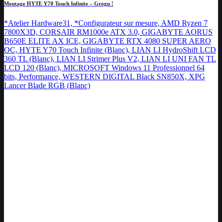
Montage HYTE Y70 Touch Infinite – Grogu !
*Atelier Hardware31, *Configurateur sur mesure, AMD Ryzen 7
7800X3D, CORSAIR RM1000e ATX 3.0, GIGABYTE AORUS
B650E ELITE AX ICE, GIGABYTE RTX 4080 SUPER AERO
OC, HYTE Y70 Touch Infinite (Blanc), LIAN LI HydroShift LCD
360 TL (Blanc), LIAN LI Strimer Plus V2, LIAN LI UNI FAN TL
LCD 120 (Blanc), MICROSOFT Windows 11 Professionnel 64
bits, Performance, WESTERN DIGITAL Black SN850X, XPG
Lancer Blade RGB (Blanc)