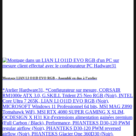
Montage LIAN LI O11D EVO RGB – Assemblé en duo à l’atelier
*Atelier Hardware31, *Configurateur sur mesure, CORSAIR
RM1000e ATX 3.0, G.SKILL Trident Z5 Neo RGB (Noir), INTEL
Core Ultra 7 265K, LIAN LI O11D EVO RGB (Noir),
MICROSOFT Windows 11 Professionnel 64 bits, MSI MAG Z890
Tomahawk WiFi, MSI RTX 4080 SUPER GAMING X SLIM,
OCDESIGN X H31 Kit d'extensions alimentation gainées premium
(Full Carbon / Black), Performance, PHANTEKS D30-120 PWM
regular airflow (Noir), PHANTEKS D30-120 PWM reversed
airflow (Noir), PHANTEKS Glacier One 360D30 (Noir),