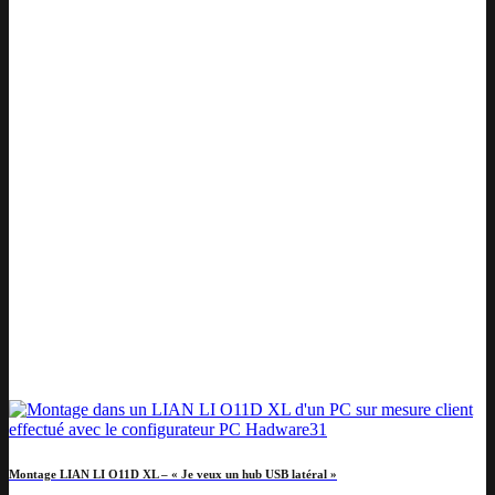
Montage LIAN LI O11D XL – « Je veux un hub USB latéral »