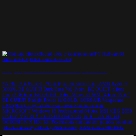
Montage BE QUIET Dark Base 700 – « Je veux de la perf et du sobre »
*Atelier Hardware31, *Configurateur sur mesure, AMD Ryzen 5
5600X, BE QUIET! Dark Base 700 (Noir), BE QUIET! Silent
Loop 2 360mm, BE QUIET! Silent Wings 3 PWM 140mm (Noir),
BE QUIET! Straight Power 11 GOLD, CORSAIR Vengeance
LPX (Noir), Logo à thème sur-mesure finition miroir,
MICROSOFT Windows 10 Professionnel 64 bits, MSI MEG B550
UNIFY, MSI RTX 3070 SUPRIM X 8G, NOCTUA NT-H1,
OCDESIGN X H31 Kit d'extensions alimentation gainées premium
(Black and Grey / Black), Performance, SAMSUNG 980 PRO