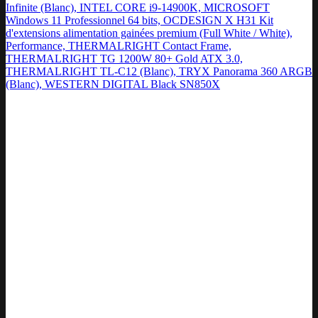
Infinite (Blanc), INTEL CORE i9-14900K, MICROSOFT
Windows 11 Professionnel 64 bits, OCDESIGN X H31 Kit
d'extensions alimentation gainées premium (Full White / White),
Performance, THERMALRIGHT Contact Frame,
THERMALRIGHT TG 1200W 80+ Gold ATX 3.0,
THERMALRIGHT TL-C12 (Blanc), TRYX Panorama 360 ARGB
(Blanc), WESTERN DIGITAL Black SN850X