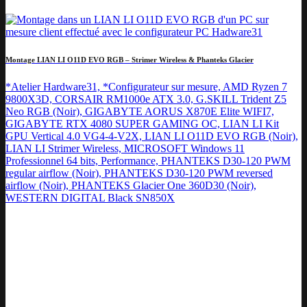
Montage LIAN LI O11D EVO RGB – Strimer Wireless & Phanteks Glacier
*Atelier Hardware31, *Configurateur sur mesure, AMD Ryzen 7
9800X3D, CORSAIR RM1000e ATX 3.0, G.SKILL Trident Z5
Neo RGB (Noir), GIGABYTE AORUS X870E Elite WIFI7,
GIGABYTE RTX 4080 SUPER GAMING OC, LIAN LI Kit
GPU Vertical 4.0 VG4-4-V2X, LIAN LI O11D EVO RGB (Noir),
LIAN LI Strimer Wireless, MICROSOFT Windows 11
Professionnel 64 bits, Performance, PHANTEKS D30-120 PWM
regular airflow (Noir), PHANTEKS D30-120 PWM reversed
airflow (Noir), PHANTEKS Glacier One 360D30 (Noir),
WESTERN DIGITAL Black SN850X