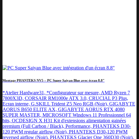
Montage PHANTEKS NV5 – PC Super Saiyan Blue avec écran 8.8″
*Atelier Hardware31, *Configurateur sur mesure, AMD Ryzen 7
7800X3D, CORSAIR RM1000e ATX 3.0, CRUCIAL P3 Plus,
Ecran interne, G.SKILL Trident Z5 Neo RGB (Noir), GIGABYTE
AORUS B650 ELITE AX, GIGABYTE AORUS RTX 4080
SUPER MASTER, MICROSOFT Windows 11 Professionnel 64
bits, OCDESIGN X H31 Kit d'extensions alimentation gainées
premium (Full Carbon / Black), Performance, PHANTEKS D30-
120 PWM regular airflow (Noir), PHANTEKS D30-120 PWM
reversed airflow (Noir), PHANTEKS Glacier One 360D30 (Noir),