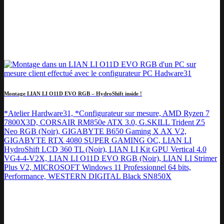
Montage LIAN LI O11D EVO RGB – HydroShift inside !
*Atelier Hardware31, *Configurateur sur mesure, AMD Ryzen 7
7800X3D, CORSAIR RM850e ATX 3.0, G.SKILL Trident Z5
Neo RGB (Noir), GIGABYTE B650 Gaming X AX V2,
GIGABYTE RTX 4080 SUPER GAMING OC, LIAN LI
HydroShift LCD 360 TL (Noir), LIAN LI Kit GPU Vertical 4.0
VG4-4-V2X, LIAN LI O11D EVO RGB (Noir), LIAN LI Strimer
Plus V2, MICROSOFT Windows 11 Professionnel 64 bits,
Performance, WESTERN DIGITAL Black SN850X