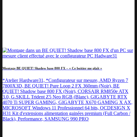
Montage BE QUIET! Shadow base 800 FX – « Ce boitier me plaît »
*Atelier Hardware31, *Configurateur sur mesure, AMD Ryzen 7
7800X3D, BE QUIET! Pure Loop 2 FX 360mm (Noir), BE
QUIET! Shadow base 800 FX (Noir), CORSAIR RM850e ATX
3.0, G.SKILL Trident Z5 Neo RGB (Blanc), GIGABYTE RTX
4070 Ti SUPER GAMING, GIGABYTE X670 GAMING X AX,
MICROSOFT Windows 11 Professionnel 64 bits, OCDESIGN X
H31 Kit d'extensions alimentation gainées premium (Full Carbon /
Black), Performance, SAMSUNG 990 PRO