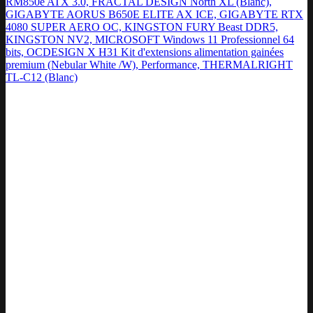
RM850e ATX 3.0, FRACTAL DESIGN North XL (Blanc),
GIGABYTE AORUS B650E ELITE AX ICE, GIGABYTE RTX
4080 SUPER AERO OC, KINGSTON FURY Beast DDR5,
KINGSTON NV2, MICROSOFT Windows 11 Professionnel 64
bits, OCDESIGN X H31 Kit d'extensions alimentation gainées
premium (Nebular White /W), Performance, THERMALRIGHT
TL-C12 (Blanc)