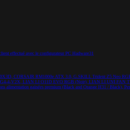
n 7 9800X3D, CORSAIR RM1000e ATX 3.0, G.SKILL Trident Z5 N
4.0 VG4-4-V2X, LIAN LI O11D EVO RGB (Noir), LIAN LI UNI FAN
ions alimentation gainées premium (Black and Orange H31 / Black