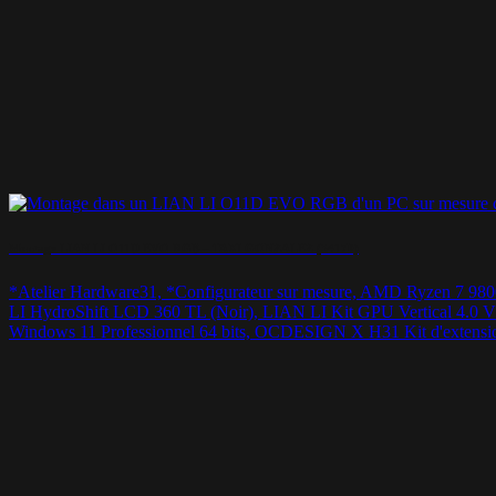
Montage LIAN LI O11D EVO RGB – TAXI GONZALEZ (34170)
*Atelier Hardware31, *Configurateur sur mesure, AMD Ryze
LI HydroShift LCD 360 TL (Noir), LIAN LI Kit GPU Vertical 
Windows 11 Professionnel 64 bits, OCDESIGN X H31 Kit d'extens