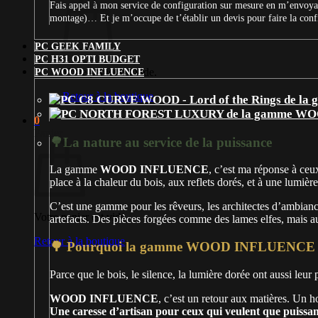
Fais appel à mon service de configuration sur mesure en m’envoyan
montage)… Et je m’occupe de t’établir un devis pour faire la con
PC GEEK FAMILY
PC H31 OPTI BUDGET
Votre panier est vide.
PC WOOD INFLUENCE
Retour à la boutique
0
Panier
🌳La nature au service de la puissance
La gamme
WOOD INFLUENCE
, c’est ma réponse à ceux
place à la chaleur du bois, aux reflets dorés, et à une lumière
C’est une gamme pour les rêveurs, les architectes d’ambian
Votre panier est vide.
artefacts. Des pièces forgées comme des lames elfes, mais au
Retour à la boutique
🌳 Pourquoi la gamme WOOD INFLUENCE e
Parce que le bois, le silence, la lumière dorée ont aussi leur
WOOD INFLUENCE
, c’est un retour aux matières. Un
Une caresse d’artisan pour ceux qui veulent que puissa