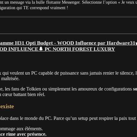
t un message via la bulle flottante Messenger. Sélectionne l’option « Je veux 
figuration qui TE correspond vraiment !
🌲 PC NORTH FOREST LUXURY
 qui veulent un PC capable de puissance sans jamais renier le silence, l’
 maîtrisée.
ce, les fans de Tolkien ou simplement les amoureux de configurations
s
 cœur battant bien réel.
xiste
 place dans le monde du PC. Parce qu’un setup peut respirer la paix tout e
 hommage aux éléments.
nce rime avec présence.