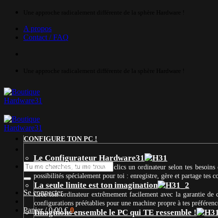
Passer
Une approche radicalement différente de la sphère Hardware !
au
A propos
contenu
Contact / FAQ
Une approche radicalement différente de la sphère Hardware !
CONFIGURE TON PC !
Le Configurateur Hardware31
Recherche
Crée en seulement quelques clics un ordinateur selon tes besoins 
pour :
possibilités spécialement pour toi : enregistre, gère et partage tes
La seule limite est ton imagination
Se connecter
Crée ton ordinateur extrêmement facilement avec la garantie de
configurations préétablies pour une machine propre à tes préférenc
Panier /
0,00
€
0
Imaginons ensemble le PC qui TE ressemble !