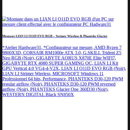
Montage LIAN LI O11D EVO RGB – Strimer Wireless & Phanteks Glacier
*Atelier Hardware31, *Configurateur sur mesure, AMD Ryzen 7
9800X3D, CORSAIR RM1000e ATX 3.0, G.SKILL Trident Z5
Neo RGB (Noir), GIGABYTE AORUS X870E Elite WIFI7,
GIGABYTE RTX 4080 SUPER GAMING OC, LIAN LI Kit
GPU Vertical 4.0 VG4-4-V2X, LIAN LI O11D EVO RGB (Noir),
LIAN LI Strimer Wireless, MICROSOFT Windows 11
Professionnel 64 bits, Performance, PHANTEKS D30-120 PWM
regular airflow (Noir), PHANTEKS D30-120 PWM reversed
airflow (Noir), PHANTEKS Glacier One 360D30 (Noir),
WESTERN DIGITAL Black SN850X