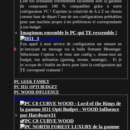
Crée ton ordinateur extrêmement facilement avec la garantie
de composants 100 % compatibles grâce à notre
configurateur PC ! Exprime ta créativité de A à Z ou choisis
comme base de départ l’une de nos configurations préétablies
pour une machine propre à tes préférences et correspondante
à ton budget.
Votre panier est vide.
Imaginons ensemble le PC qui TE ressemble !
Retour à la boutique
Fais appel à mon service de configuration sur mesure en
0
m’envoyant un message via la bulle flottante Messenger.
Panier
Sélectionne l’option « Je veux une config », donne-moi un
budget, ton utilisation (gaming, stream, montage)… Et je
m’occupe de t’établir un devis pour faire la configuration qui
TE correspond vraiment !
PC GEEK FAMILY
PC H31 OPTI BUDGET
Votre panier est vide.
PC WOOD INFLUENCE
Retour à la boutique
🌿PC C8 CURVE WOOD