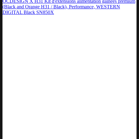
OCDESIGN X H31 Kit d'extensions alimentation gainées premium
(Black and Orange H31 / Black), Performance, WESTERN
DIGITAL Black SN850X