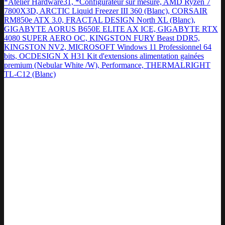
*Atelier Hardware31, *Configurateur sur mesure, AMD Ryzen 7
7800X3D, ARCTIC Liquid Freezer III 360 (Blanc), CORSAIR
RM850e ATX 3.0, FRACTAL DESIGN North XL (Blanc),
GIGABYTE AORUS B650E ELITE AX ICE, GIGABYTE RTX
4080 SUPER AERO OC, KINGSTON FURY Beast DDR5,
KINGSTON NV2, MICROSOFT Windows 11 Professionnel 64
bits, OCDESIGN X H31 Kit d'extensions alimentation gainées
premium (Nebular White /W), Performance, THERMALRIGHT
TL-C12 (Blanc)