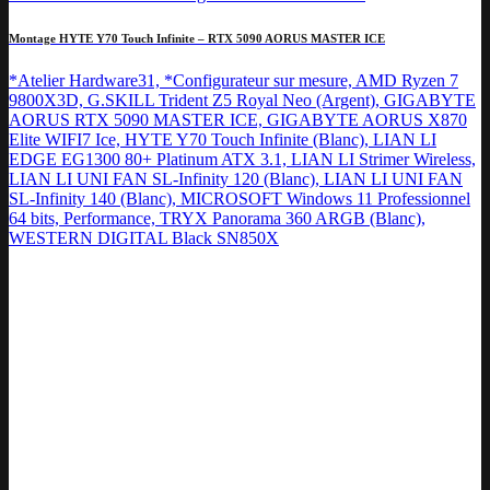
Montage HYTE Y70 Touch Infinite – RTX 5090 AORUS MASTER ICE
*Atelier Hardware31, *Configurateur sur mesure, AMD Ryzen 7
9800X3D, G.SKILL Trident Z5 Royal Neo (Argent), GIGABYTE
AORUS RTX 5090 MASTER ICE, GIGABYTE AORUS X870
Elite WIFI7 Ice, HYTE Y70 Touch Infinite (Blanc), LIAN LI
EDGE EG1300 80+ Platinum ATX 3.1, LIAN LI Strimer Wireless,
LIAN LI UNI FAN SL-Infinity 120 (Blanc), LIAN LI UNI FAN
SL-Infinity 140 (Blanc), MICROSOFT Windows 11 Professionnel
64 bits, Performance, TRYX Panorama 360 ARGB (Blanc),
WESTERN DIGITAL Black SN850X