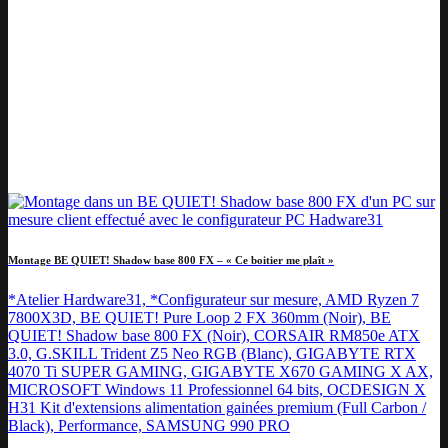
Montage BE QUIET! Shadow base 800 FX – « Ce boitier me plaît »
*Atelier Hardware31, *Configurateur sur mesure, AMD Ryzen 7
7800X3D, BE QUIET! Pure Loop 2 FX 360mm (Noir), BE
QUIET! Shadow base 800 FX (Noir), CORSAIR RM850e ATX
3.0, G.SKILL Trident Z5 Neo RGB (Blanc), GIGABYTE RTX
4070 Ti SUPER GAMING, GIGABYTE X670 GAMING X AX,
MICROSOFT Windows 11 Professionnel 64 bits, OCDESIGN X
H31 Kit d'extensions alimentation gainées premium (Full Carbon /
Black), Performance, SAMSUNG 990 PRO