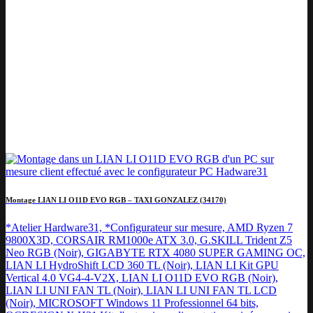
Montage LIAN LI O11D EVO RGB – TAXI GONZALEZ (34170)
*Atelier Hardware31, *Configurateur sur mesure, AMD Ryzen 7
9800X3D, CORSAIR RM1000e ATX 3.0, G.SKILL Trident Z5
Neo RGB (Noir), GIGABYTE RTX 4080 SUPER GAMING OC,
LIAN LI HydroShift LCD 360 TL (Noir), LIAN LI Kit GPU
Vertical 4.0 VG4-4-V2X, LIAN LI O11D EVO RGB (Noir),
LIAN LI UNI FAN TL (Noir), LIAN LI UNI FAN TL LCD
(Noir), MICROSOFT Windows 11 Professionnel 64 bits,