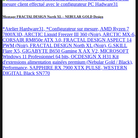
Montage FRACTAL DESIGN North XL – NEBULAR GOLD Design
*Atelier Hardware31, *Configurateur sur mesure, AMD Ryzen 7
7800X3D, ARCTIC Liquid Freezer III 360 (Noir), ARCTIC MX-6,
CORSAIR RM850e ATX 3.0, FRACTAL DESIGN ASPECT 14
PWM (Noir), FRACTAL DESIGN North XL (Noir), G.SKILL
Flare X5, GIGABYTE B650 Gaming X AX V2, MICROSOFT
Windows 11 Professionnel 64 bits, OCDESIGN X H31 Kit
d'extensions alimentation gainées premium (Nebular Gold / Black),
Performance, SAPPHIRE RX 7900 XTX PULSE, WESTERN
DIGITAL Black SN770