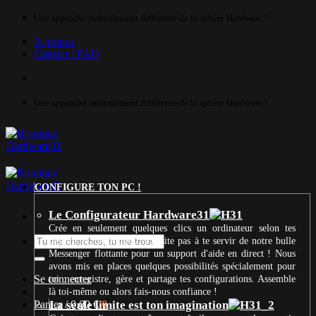
Passer
Une approche radicalement différente de la sphère Hardware !
au
A propos
contenu
Contact / FAQ
Une approche radicalement différente de la sphère Hardware !
CONFIGURE TON PC !
Le Configurateur Hardware31
Crée en seulement quelques clics un ordinateur selon tes
Recherche
besoins et ton budget. N’hésite pas à te servir de notre bulle
pour :
Messenger flottante pour un support d'aide en direct ! Nous
avons mis en places quelques possibilités spécialement pour
Se connecter
toi : enregistre, gère et partage tes configurations. Assemble
là toi-même ou alors fais-nous confiance !
Panier /
La seule limite est ton imagination
0,00
€
0