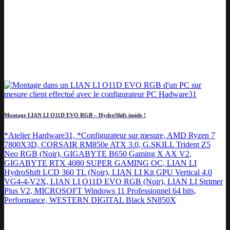
Montage LIAN LI O11D EVO RGB – HydroShift inside !
*Atelier Hardware31, *Configurateur sur mesure, AMD Ryzen 7
7800X3D, CORSAIR RM850e ATX 3.0, G.SKILL Trident Z5
Neo RGB (Noir), GIGABYTE B650 Gaming X AX V2,
GIGABYTE RTX 4080 SUPER GAMING OC, LIAN LI
HydroShift LCD 360 TL (Noir), LIAN LI Kit GPU Vertical 4.0
VG4-4-V2X, LIAN LI O11D EVO RGB (Noir), LIAN LI Strimer
Plus V2, MICROSOFT Windows 11 Professionnel 64 bits,
Performance, WESTERN DIGITAL Black SN850X