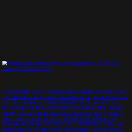
Montage JONSBO MOD3 – « Je veux du blanc et j’aime R6 Siege »
*Atelier Hardware31, *Configurateur sur mesure, ARCTIC Silver
5, CORSAIR iCue H150i Elite Capellix (Blanc), CORSAIR iCUE
QL120 RGB (Blanc), CORSAIR RM750X (Blanc), CRUCIAL
P2, GIGABYTE RTX 3080 VISION OC 10G, INTEL Core i5-
9600K, JONSBO MOD3 Big-Tower Showcase (Blanc), Logo à
thème sur-mesure finition miroir, MICROSOFT Windows 10
Professionnel 64 bits, MSI Z390-A Pro, OCDESIGN X H31 Kit
ProModular (Full White / White), Performance, TEAM GROUP