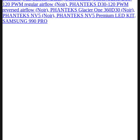
120 PWM regular airflow (Noir), PHANTEKS D30-120 PWM
reversed airflow (Noir), PHANTEKS Glacier One 360D30 (Noir),
PHANTEKS NV5 (Noir), PHANTEKS NV5 Premium LED KIT,
SAMSUNG 990 PRO