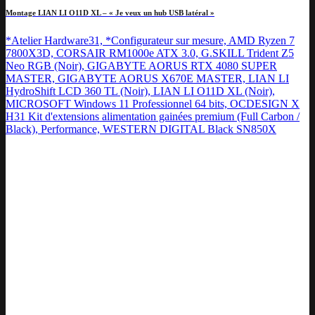
Montage LIAN LI O11D XL – « Je veux un hub USB latéral »
*Atelier Hardware31, *Configurateur sur mesure, AMD Ryzen 7
7800X3D, CORSAIR RM1000e ATX 3.0, G.SKILL Trident Z5
Neo RGB (Noir), GIGABYTE AORUS RTX 4080 SUPER
MASTER, GIGABYTE AORUS X670E MASTER, LIAN LI
HydroShift LCD 360 TL (Noir), LIAN LI O11D XL (Noir),
MICROSOFT Windows 11 Professionnel 64 bits, OCDESIGN X
H31 Kit d'extensions alimentation gainées premium (Full Carbon /
Black), Performance, WESTERN DIGITAL Black SN850X