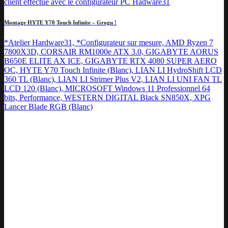
Montage HYTE Y70 Touch Infinite – Grogu !
*Atelier Hardware31, *Configurateur sur mesure, AMD Ryzen 7
7800X3D, CORSAIR RM1000e ATX 3.0, GIGABYTE AORUS
B650E ELITE AX ICE, GIGABYTE RTX 4080 SUPER AERO
OC, HYTE Y70 Touch Infinite (Blanc), LIAN LI HydroShift LCD
360 TL (Blanc), LIAN LI Strimer Plus V2, LIAN LI UNI FAN TL
LCD 120 (Blanc), MICROSOFT Windows 11 Professionnel 64
bits, Performance, WESTERN DIGITAL Black SN850X, XPG
Lancer Blade RGB (Blanc)