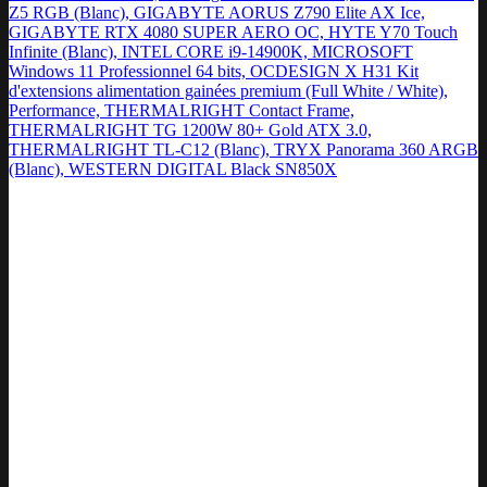
Z5 RGB (Blanc), GIGABYTE AORUS Z790 Elite AX Ice,
GIGABYTE RTX 4080 SUPER AERO OC, HYTE Y70 Touch
Infinite (Blanc), INTEL CORE i9-14900K, MICROSOFT
Windows 11 Professionnel 64 bits, OCDESIGN X H31 Kit
d'extensions alimentation gainées premium (Full White / White),
Performance, THERMALRIGHT Contact Frame,
THERMALRIGHT TG 1200W 80+ Gold ATX 3.0,
THERMALRIGHT TL-C12 (Blanc), TRYX Panorama 360 ARGB
(Blanc), WESTERN DIGITAL Black SN850X