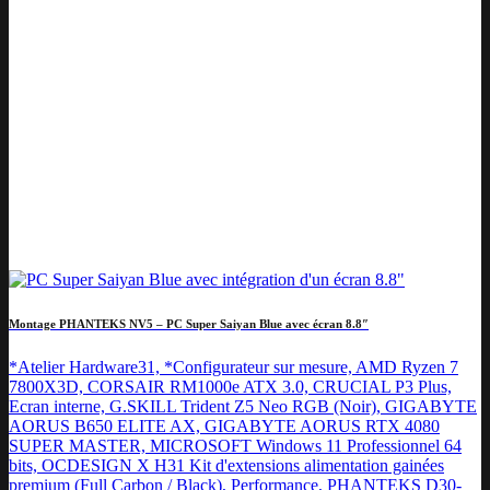
Montage PHANTEKS NV5 – PC Super Saiyan Blue avec écran 8.8″
*Atelier Hardware31, *Configurateur sur mesure, AMD Ryzen 7
7800X3D, CORSAIR RM1000e ATX 3.0, CRUCIAL P3 Plus,
Ecran interne, G.SKILL Trident Z5 Neo RGB (Noir), GIGABYTE
AORUS B650 ELITE AX, GIGABYTE AORUS RTX 4080
SUPER MASTER, MICROSOFT Windows 11 Professionnel 64
bits, OCDESIGN X H31 Kit d'extensions alimentation gainées
premium (Full Carbon / Black), Performance, PHANTEKS D30-