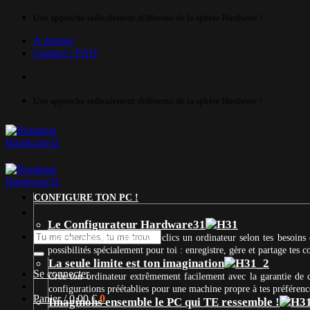
Passer
Une approche radicalement différente de la sphère Hardware !
au
A propos
contenu
Contact / FAQ
Une approche radicalement différente de la sphère Hardware !
CONFIGURE TON PC !
Le Configurateur Hardware31
Recherche
Crée en seulement quelques clics un ordinateur selon tes besoins 
pour :
possibilités spécialement pour toi : enregistre, gère et partage tes
La seule limite est ton imagination
Se connecter
Crée ton ordinateur extrêmement facilement avec la garantie de
configurations préétablies pour une machine propre à tes préférenc
Panier /
0,00
€
0
Imaginons ensemble le PC qui TE ressemble !