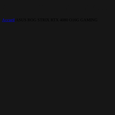
ASUS ROG STRIX RTX 4080
Accueil
/
ASUS ROG STRIX RTX 4080 O16G GAMING