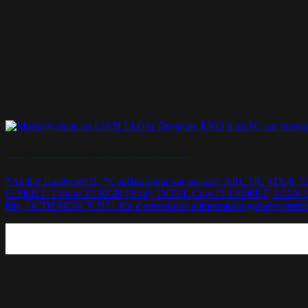
Montage LIAN LI O11 Dynamic EVO – « Need ROG »
*Atelier Hardware31, *Configurateur sur mesure, ARCTIC
G.SKILL Trident Z5 RGB (Noir), INTEL Core i5-13600KF, LIAN 
bits, OCDESIGN X H31 Kit d'extensions alimentation gainées premi