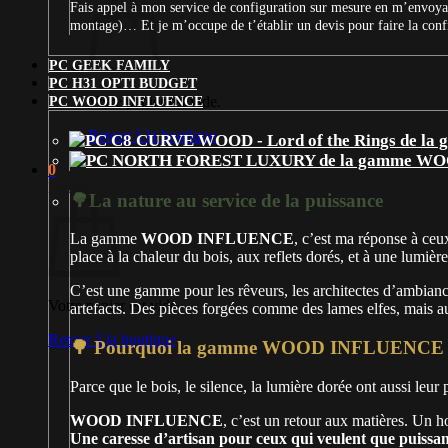
Fais appel à mon service de configuration sur mesure en m’envoyan
montage)… Et je m’occupe de t’établir un devis pour faire la con
PC GEEK FAMILY
PC H31 OPTI BUDGET
Votre panier est vide.
PC WOOD INFLUENCE
Retour à la boutique
0
Panier
🌳La nature au service de la puissance
La gamme
WOOD INFLUENCE
, c’est ma réponse à ceux
place à la chaleur du bois, aux reflets dorés, et à une lumière
C’est une gamme pour les rêveurs, les architectes d’ambian
Votre panier est vide.
artefacts. Des pièces forgées comme des lames elfes, mais au
Retour à la boutique
🌳 Pourquoi la gamme WOOD INFLUENCE e
Parce que le bois, le silence, la lumière dorée ont aussi leur
WOOD INFLUENCE
, c’est un retour aux matières. Un
Une caresse d’artisan pour ceux qui veulent que puissa