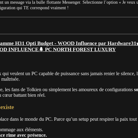
t un message via la bulle flottante Messenger. Sélectionne l’option « Je veux 
figuration qui TE correspond vraiment !
🌲 PC NORTH FOREST LUXURY
 qui veulent un PC capable de puissance sans jamais renier le silence, l’
 maîtrisée.
ce, les fans de Tolkien ou simplement les amoureux de configurations
s
 cœur battant bien réel.
xiste
 place dans le monde du PC. Parce qu’un setup peut respirer la paix tout e
 hommage aux éléments.
nce rime avec présence.