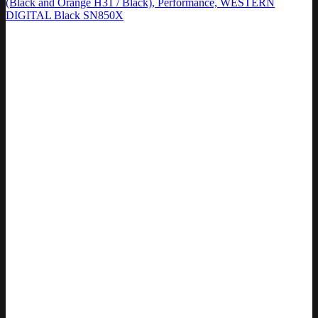
(Black and Orange H31 / Black), Performance, WESTERN
DIGITAL Black SN850X