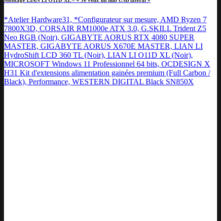
*Atelier Hardware31, *Configurateur sur mesure, AMD Ryzen 7
7800X3D, CORSAIR RM1000e ATX 3.0, G.SKILL Trident Z5
Neo RGB (Noir), GIGABYTE AORUS RTX 4080 SUPER
MASTER, GIGABYTE AORUS X670E MASTER, LIAN LI
HydroShift LCD 360 TL (Noir), LIAN LI O11D XL (Noir),
MICROSOFT Windows 11 Professionnel 64 bits, OCDESIGN X
H31 Kit d'extensions alimentation gainées premium (Full Carbon /
Black), Performance, WESTERN DIGITAL Black SN850X