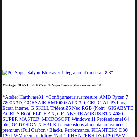
Montage PHANTEKS NV5 – PC Super Saiyan Blue avec écran 8.8″
*Atelier Hardware31, *Configurateur sur mesure, AMD Ryzen 7
7800X3D, CORSAIR RM1000e ATX 3.0, CRUCIAL P3 Plus,
Ecran interne, G.SKILL Trident Z5 Neo RGB (Noir), GIGABYTE
AORUS B650 ELITE AX, GIGABYTE AORUS RTX 4080
SUPER MASTER, MICROSOFT Windows 11 Professionnel 64
bits, OCDESIGN X H31 Kit d'extensions alimentation gainées
premium (Full Carbon / Black), Performance, PHANTEKS D30-
120 PWM regular airflow (Noir), PHANTEKS D30-120 PWM