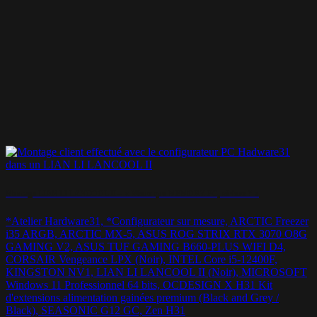
Montage LIAN LI LANCOOL II – « Mieux que MEMORY PC, sérieux ? »
*Atelier Hardware31, *Configurateur sur mesure, ARCTIC Freezer
i35 ARGB, ARCTIC MX-5, ASUS ROG STRIX RTX 3070 O8G
GAMING V2, ASUS TUF GAMING B660-PLUS WIFI D4,
CORSAIR Vengeance LPX (Noir), INTEL Core i5-12400F,
KINGSTON NV1, LIAN LI LANCOOL II (Noir), MICROSOFT
Windows 11 Professionnel 64 bits, OCDESIGN X H31 Kit
d'extensions alimentation gainées premium (Black and Grey /
Black), SEASONIC G12 GC, Zen H31