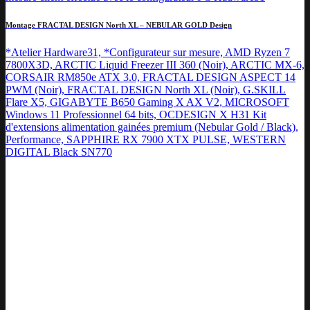
Montage FRACTAL DESIGN North XL – NEBULAR GOLD Design
*Atelier Hardware31, *Configurateur sur mesure, AMD Ryzen 7
7800X3D, ARCTIC Liquid Freezer III 360 (Noir), ARCTIC MX-6,
CORSAIR RM850e ATX 3.0, FRACTAL DESIGN ASPECT 14
PWM (Noir), FRACTAL DESIGN North XL (Noir), G.SKILL
Flare X5, GIGABYTE B650 Gaming X AX V2, MICROSOFT
Windows 11 Professionnel 64 bits, OCDESIGN X H31 Kit
d'extensions alimentation gainées premium (Nebular Gold / Black),
Performance, SAPPHIRE RX 7900 XTX PULSE, WESTERN
DIGITAL Black SN770