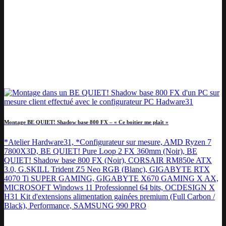
Montage BE QUIET! Shadow base 800 FX – « Ce boitier me plaît »
*Atelier Hardware31, *Configurateur sur mesure, AMD Ryzen 7
7800X3D, BE QUIET! Pure Loop 2 FX 360mm (Noir), BE
QUIET! Shadow base 800 FX (Noir), CORSAIR RM850e ATX
3.0, G.SKILL Trident Z5 Neo RGB (Blanc), GIGABYTE RTX
4070 Ti SUPER GAMING, GIGABYTE X670 GAMING X AX,
MICROSOFT Windows 11 Professionnel 64 bits, OCDESIGN X
H31 Kit d'extensions alimentation gainées premium (Full Carbon /
Black), Performance, SAMSUNG 990 PRO