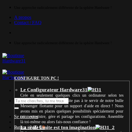
Passer
Une approche radicalement différente de la sphère Hardware !
au
A propos
contenu
Contact / FAQ
Une approche radicalement différente de la sphère Hardware !
CONFIGURE TON PC !
Le Configurateur Hardware31
Crée en seulement quelques clics un ordinateur selon tes
Recherche
besoins et ton budget. N’hésite pas à te servir de notre bulle
pour :
Messenger flottante pour un support d'aide en direct ! Nous
avons mis en places quelques possibilités spécialement pour
Se connecter
toi : enregistre, gère et partage tes configurations. Assemble
là toi-même ou alors fais-nous confiance !
Panier /
La seule limite est ton imagination
0,00
€
0