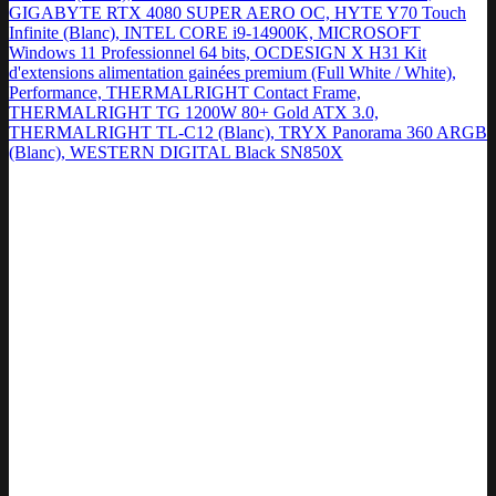
GIGABYTE RTX 4080 SUPER AERO OC, HYTE Y70 Touch
Infinite (Blanc), INTEL CORE i9-14900K, MICROSOFT
Windows 11 Professionnel 64 bits, OCDESIGN X H31 Kit
d'extensions alimentation gainées premium (Full White / White),
Performance, THERMALRIGHT Contact Frame,
THERMALRIGHT TG 1200W 80+ Gold ATX 3.0,
THERMALRIGHT TL-C12 (Blanc), TRYX Panorama 360 ARGB
(Blanc), WESTERN DIGITAL Black SN850X