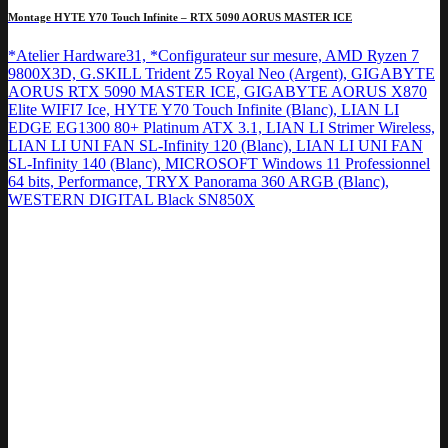
Montage HYTE Y70 Touch Infinite – RTX 5090 AORUS MASTER ICE
*Atelier Hardware31, *Configurateur sur mesure, AMD Ryzen 7
9800X3D, G.SKILL Trident Z5 Royal Neo (Argent), GIGABYTE
AORUS RTX 5090 MASTER ICE, GIGABYTE AORUS X870
Elite WIFI7 Ice, HYTE Y70 Touch Infinite (Blanc), LIAN LI
EDGE EG1300 80+ Platinum ATX 3.1, LIAN LI Strimer Wireless,
LIAN LI UNI FAN SL-Infinity 120 (Blanc), LIAN LI UNI FAN
SL-Infinity 140 (Blanc), MICROSOFT Windows 11 Professionnel
64 bits, Performance, TRYX Panorama 360 ARGB (Blanc),
WESTERN DIGITAL Black SN850X