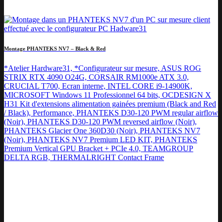
Montage PHANTEKS NV7 – Black & Red
*Atelier Hardware31, *Configurateur sur mesure, ASUS ROG
STRIX RTX 4090 O24G, CORSAIR RM1000e ATX 3.0,
CRUCIAL T700, Ecran interne, INTEL CORE i9-14900K,
MICROSOFT Windows 11 Professionnel 64 bits, OCDESIGN X
H31 Kit d'extensions alimentation gainées premium (Black and Red
/ Black), Performance, PHANTEKS D30-120 PWM regular airflow
(Noir), PHANTEKS D30-120 PWM reversed airflow (Noir),
PHANTEKS Glacier One 360D30 (Noir), PHANTEKS NV7
(Noir), PHANTEKS NV7 Premium LED KIT, PHANTEKS
Premium Vertical GPU Bracket + PCIe 4.0, TEAMGROUP
DELTA RGB, THERMALRIGHT Contact Frame