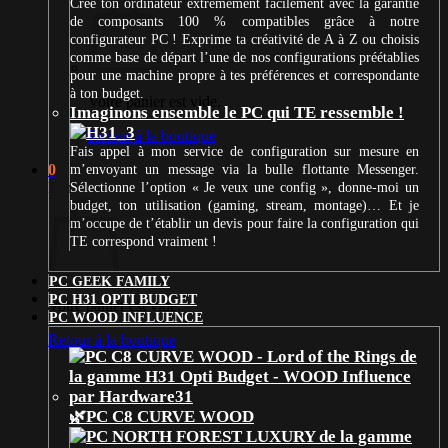
Crée ton ordinateur extrêmement facilement avec la garantie
de composants 100 % compatibles grâce à notre
configurateur PC ! Exprime ta créativité de A à Z ou choisis
comme base de départ l’une de nos configurations préétablies
pour une machine propre à tes préférences et correspondante
à ton budget.
Votre panier est vide.
Imaginons ensemble le PC qui TE ressemble !
Retour à la boutique
Fais appel à mon service de configuration sur mesure en
0
m’envoyant un message via la bulle flottante Messenger.
Panier
Sélectionne l’option « Je veux une config », donne-moi un
budget, ton utilisation (gaming, stream, montage)… Et je
m’occupe de t’établir un devis pour faire la configuration qui
TE correspond vraiment !
PC GEEK FAMILY
PC H31 OPTI BUDGET
Votre panier est vide.
PC WOOD INFLUENCE
Retour à la boutique
🌿PC C8 CURVE WOOD