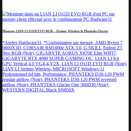
Montage LIAN LI O11D EVO RGB – Strimer Wireless & Phanteks Glacier
*Atelier Hardware31, *Configurateur sur mesure, AMD Ryzen 7
9800X3D, CORSAIR RM1000e ATX 3.0, G.SKILL Trident Z5
Neo RGB (Noir), GIGABYTE AORUS X870E Elite WIFI7,
GIGABYTE RTX 4080 SUPER GAMING OC, LIAN LI Kit
GPU Vertical 4.0 VG4-4-V2X, LIAN LI O11D EVO RGB (Noir),
LIAN LI Strimer Wireless, MICROSOFT Windows 11
Professionnel 64 bits, Performance, PHANTEKS D30-120 PWM
regular airflow (Noir), PHANTEKS D30-120 PWM reversed
airflow (Noir), PHANTEKS Glacier One 360D30 (Noir),
WESTERN DIGITAL Black SN850X