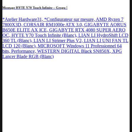
Montage HYTE Y70 Touch Infinite – Grogu !
*Atelier Hardware31, *Configurateur sur mesure, AMD Ryzen 7
7800X3D, CORSAIR RM1000e ATX 3.0, GIGABYTE AORUS
B650E ELITE AX ICE, GIGABYTE RTX 4080 SUPER AERO
OC, HYTE Y70 Touch Infinite (Blanc), LIAN LI HydroShift LCD
360 TL (Blanc), LIAN LI Strimer Plus V2, LIAN LI UNI FAN TL
LCD 120 (Blanc), MICROSOFT Windows 11 Professionnel 64
bits, Performance, WESTERN DIGITAL Black SN850X, XPG
Lancer Blade RGB (Blanc)