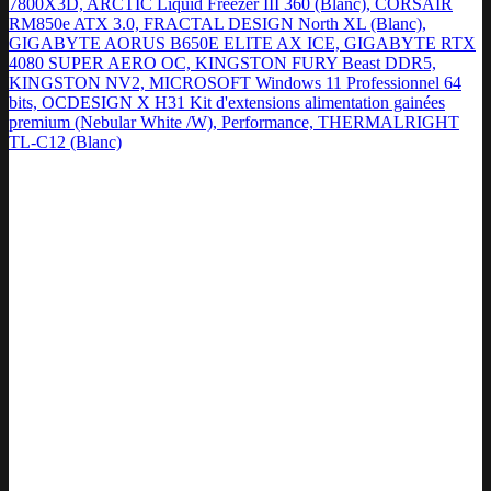
7800X3D, ARCTIC Liquid Freezer III 360 (Blanc), CORSAIR
RM850e ATX 3.0, FRACTAL DESIGN North XL (Blanc),
GIGABYTE AORUS B650E ELITE AX ICE, GIGABYTE RTX
4080 SUPER AERO OC, KINGSTON FURY Beast DDR5,
KINGSTON NV2, MICROSOFT Windows 11 Professionnel 64
bits, OCDESIGN X H31 Kit d'extensions alimentation gainées
premium (Nebular White /W), Performance, THERMALRIGHT
TL-C12 (Blanc)