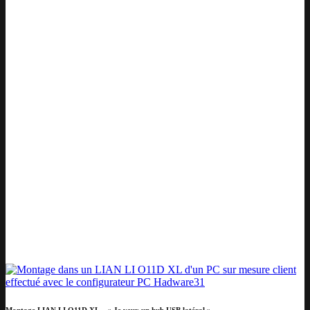
Montage LIAN LI O11D XL – « Je veux un hub USB latéral »