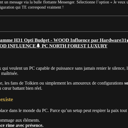
t un message via la bulle flottante Messenger. Sélectionne l’option « Je veux 
figuration qui TE correspond vraiment !
🌲 PC NORTH FOREST LUXURY
 qui veulent un PC capable de puissance sans jamais renier le silence, l’
 maîtrisée.
ce, les fans de Tolkien ou simplement les amoureux de configurations
s
 cœur battant bien réel.
xiste
 place dans le monde du PC. Parce qu’un setup peut respirer la paix tout e
 hommage aux éléments.
nce rime avec présence.