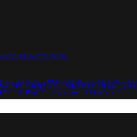
 MX-6, ASUS TUF GAMING Z690-PLUS D4, ASUS TUF RTX 3090 O
0KF, KINGSTON Fury Beast RGB, MICROSOFT Windows 11 Profess
NG 980 PRO, THERMALTAKE ToughPower GF1 1200W, Zen H31