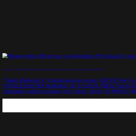
Montage COOLER MASTER CMP510 – Du RGB pour faire la TUF
*Atelier Hardware31, *Configurateur sur mesure, ARCTIC
COOLER MASTER SickleFlow 120 V2 ARGB, INTEL Core i7-1270
alimentation gainées premium (Full Carbon / Black), SAMSU