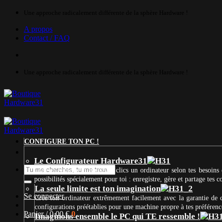
Passer
Une approche radicalement différente de la sphère Hardware !
au
A propos
contenu
Contact / FAQ
Une approche radicalement différente de la sphère Hardware !
CONFIGURE TON PC !
Le Configurateur Hardware31
Recherche
Crée en seulement quelques clics un ordinateur selon tes besoins 
pour :
possibilités spécialement pour toi : enregistre, gère et partage tes
La seule limite est ton imagination
Se connecter
Crée ton ordinateur extrêmement facilement avec la garantie de
configurations préétablies pour une machine propre à tes préférenc
Panier /
0,00
€
0
Imaginons ensemble le PC qui TE ressemble !