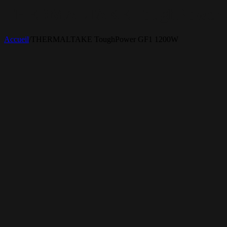
THERMALTAKE ToughPower 
Accueil
/
THERMALTAKE ToughPower GF1 1200W