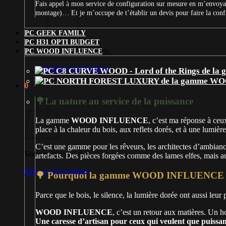
Fais appel à mon service de configuration sur mesure en m’envoyan
montage)… Et je m’occupe de t’établir un devis pour faire la con
PC GEEK FAMILY
PC H31 OPTI BUDGET
Votre panier est vide.
PC WOOD INFLUENCE
Retour à la boutique
0
Panier
🌳La nature au service de la puissance
La gamme
WOOD INFLUENCE
, c’est ma réponse à ceux
place à la chaleur du bois, aux reflets dorés, et à une lumière
C’est une gamme pour les rêveurs, les architectes d’ambian
Votre panier est vide.
artefacts. Des pièces forgées comme des lames elfes, mais au
Retour à la boutique
🌳 Pourquoi la gamme WOOD INFLUENCE e
Parce que le bois, le silence, la lumière dorée ont aussi leur
WOOD INFLUENCE
, c’est un retour aux matières. Un
Une caresse d’artisan pour ceux qui veulent que puissa