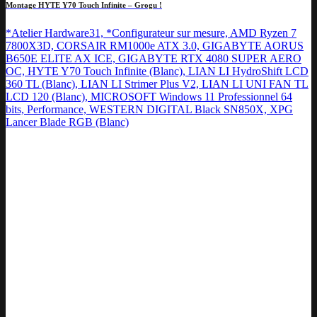
Montage HYTE Y70 Touch Infinite – Grogu !
*Atelier Hardware31, *Configurateur sur mesure, AMD Ryzen 7
7800X3D, CORSAIR RM1000e ATX 3.0, GIGABYTE AORUS
B650E ELITE AX ICE, GIGABYTE RTX 4080 SUPER AERO
OC, HYTE Y70 Touch Infinite (Blanc), LIAN LI HydroShift LCD
360 TL (Blanc), LIAN LI Strimer Plus V2, LIAN LI UNI FAN TL
LCD 120 (Blanc), MICROSOFT Windows 11 Professionnel 64
bits, Performance, WESTERN DIGITAL Black SN850X, XPG
Lancer Blade RGB (Blanc)