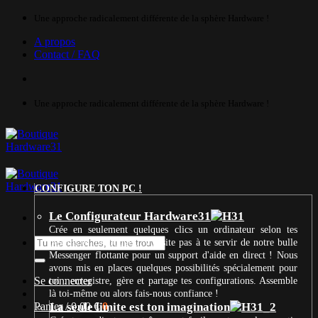
Passer
Une approche radicalement différente de la sphère Hardware !
au
A propos
contenu
Contact / FAQ
Une approche radicalement différente de la sphère Hardware !
CONFIGURE TON PC !
Le Configurateur Hardware31
Crée en seulement quelques clics un ordinateur selon tes
Recherche
besoins et ton budget. N’hésite pas à te servir de notre bulle
pour :
Messenger flottante pour un support d'aide en direct ! Nous
avons mis en places quelques possibilités spécialement pour
Se connecter
toi : enregistre, gère et partage tes configurations. Assemble
là toi-même ou alors fais-nous confiance !
Panier /
La seule limite est ton imagination
0,00
€
0