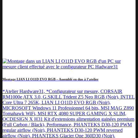
Montage LIAN LI O11D EVO RGB – Assemblé en duo à l’atelier
*Atelier Hardware31, *Configurateur sur mesure, CORSAIR
RM1000e ATX 3.0, G.SKILL Trident Z5 Neo RGB (Noir), INTEL
Core Ultra 7 265K, LIAN LI O11D EVO RGB (Noir),
MICROSOFT Windows 11 Professionnel 64 bits, MSI MAG Z890
Tomahawk WiFi, MSI RTX 4080 SUPER GAMING X SLIM,
OCDESIGN X H31 Kit d'extensions alimentation gainées premium
(Full Carbon / Black), Performance, PHANTEKS D30-120 PWM
regular airflow (Noir), PHANTEKS D30-120 PWM reversed
airflow (Noir), PHANTEKS Glacier One 360D30 (Noir),