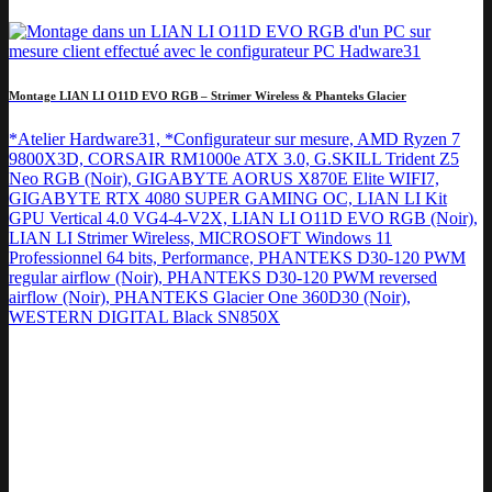
Montage LIAN LI O11D EVO RGB – Strimer Wireless & Phanteks Glacier
*Atelier Hardware31, *Configurateur sur mesure, AMD Ryzen 7
9800X3D, CORSAIR RM1000e ATX 3.0, G.SKILL Trident Z5
Neo RGB (Noir), GIGABYTE AORUS X870E Elite WIFI7,
GIGABYTE RTX 4080 SUPER GAMING OC, LIAN LI Kit
GPU Vertical 4.0 VG4-4-V2X, LIAN LI O11D EVO RGB (Noir),
LIAN LI Strimer Wireless, MICROSOFT Windows 11
Professionnel 64 bits, Performance, PHANTEKS D30-120 PWM
regular airflow (Noir), PHANTEKS D30-120 PWM reversed
airflow (Noir), PHANTEKS Glacier One 360D30 (Noir),
WESTERN DIGITAL Black SN850X