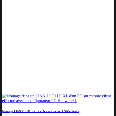
Montage LIAN LI O11D XL – « Je veux un hub USB latéral »