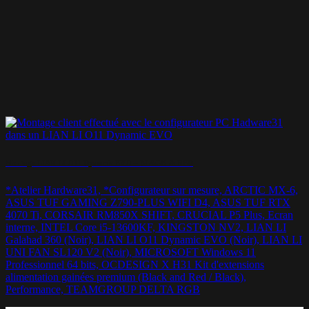
Montage LIAN LI O11 Dynamic EVO – BLACK & RED
*Atelier Hardware31, *Configurateur sur mesure, ARCTIC MX-6,
ASUS TUF GAMING Z790-PLUS WIFI D4, ASUS TUF RTX
4070 Ti, CORSAIR RM850X SHIFT, CRUCIAL P5 Plus, Ecran
interne, INTEL Core i5-13600KF, KINGSTON NV2, LIAN LI
Galahad 360 (Noir), LIAN LI O11 Dynamic EVO (Noir), LIAN LI
UNI FAN SL120 V2 (Noir), MICROSOFT Windows 11
Professionnel 64 bits, OCDESIGN X H31 Kit d'extensions
alimentation gainées premium (Black and Red / Black),
Performance, TEAMGROUP DELTA RGB