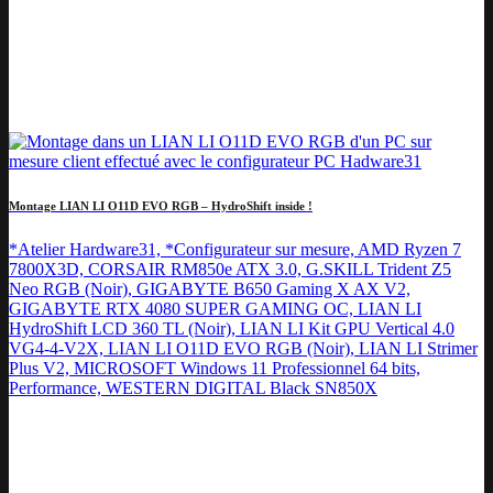
Montage LIAN LI O11D EVO RGB – HydroShift inside !
*Atelier Hardware31, *Configurateur sur mesure, AMD Ryzen 7
7800X3D, CORSAIR RM850e ATX 3.0, G.SKILL Trident Z5
Neo RGB (Noir), GIGABYTE B650 Gaming X AX V2,
GIGABYTE RTX 4080 SUPER GAMING OC, LIAN LI
HydroShift LCD 360 TL (Noir), LIAN LI Kit GPU Vertical 4.0
VG4-4-V2X, LIAN LI O11D EVO RGB (Noir), LIAN LI Strimer
Plus V2, MICROSOFT Windows 11 Professionnel 64 bits,
Performance, WESTERN DIGITAL Black SN850X