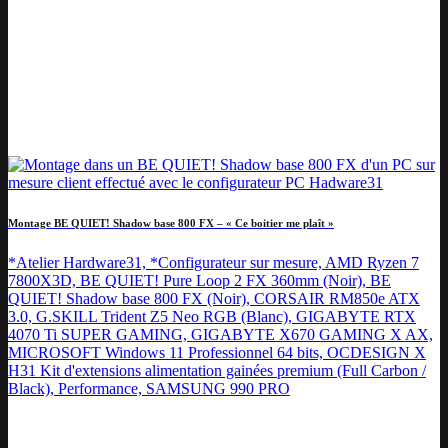
Montage BE QUIET! Shadow base 800 FX – « Ce boitier me plaît »
*Atelier Hardware31, *Configurateur sur mesure, AMD Ryzen 7
7800X3D, BE QUIET! Pure Loop 2 FX 360mm (Noir), BE
QUIET! Shadow base 800 FX (Noir), CORSAIR RM850e ATX
3.0, G.SKILL Trident Z5 Neo RGB (Blanc), GIGABYTE RTX
4070 Ti SUPER GAMING, GIGABYTE X670 GAMING X AX,
MICROSOFT Windows 11 Professionnel 64 bits, OCDESIGN X
H31 Kit d'extensions alimentation gainées premium (Full Carbon /
Black), Performance, SAMSUNG 990 PRO