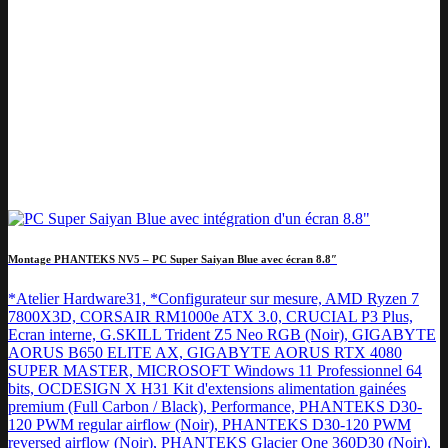
Montage PHANTEKS NV5 – PC Super Saiyan Blue avec écran 8.8″
*Atelier Hardware31, *Configurateur sur mesure, AMD Ryzen 7
7800X3D, CORSAIR RM1000e ATX 3.0, CRUCIAL P3 Plus,
Ecran interne, G.SKILL Trident Z5 Neo RGB (Noir), GIGABYTE
AORUS B650 ELITE AX, GIGABYTE AORUS RTX 4080
SUPER MASTER, MICROSOFT Windows 11 Professionnel 64
bits, OCDESIGN X H31 Kit d'extensions alimentation gainées
premium (Full Carbon / Black), Performance, PHANTEKS D30-
120 PWM regular airflow (Noir), PHANTEKS D30-120 PWM
reversed airflow (Noir), PHANTEKS Glacier One 360D30 (Noir),