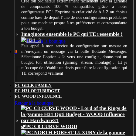
Crée ton ordinateur extrêmement facilement avec la garantie
de composants 100 % compatibles grâce à notre
configurateur PC ! Exprime ta créativité de A à Z ou choisis
comme base de départ l’une de nos configurations préétablies
pour une machine propre à tes préférences et correspondante
à ton budget.
Votre panier est vide.
Imaginons ensemble le PC qui TE ressemble !
Retour à la boutique
Fais appel à mon service de configuration sur mesure en
0
m’envoyant un message via la bulle flottante Messenger.
Panier
Sélectionne l’option « Je veux une config », donne-moi un
budget, ton utilisation (gaming, stream, montage)… Et je
m’occupe de t’établir un devis pour faire la configuration qui
TE correspond vraiment !
PC GEEK FAMILY
PC H31 OPTI BUDGET
Votre panier est vide.
PC WOOD INFLUENCE
Retour à la boutique
🌿PC C8 CURVE WOOD