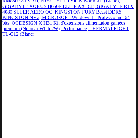
RM850e ATX 3.0, FRACTAL DESIGN North XL (Blanc),
GIGABYTE AORUS B650E ELITE AX ICE, GIGABYTE RTX
4080 SUPER AERO OC, KINGSTON FURY Beast DDR5,
KINGSTON NV2, MICROSOFT Windows 11 Professionnel 64
bits, OCDESIGN X H31 Kit d'extensions alimentation gainées
premium (Nebular White /W), Performance, THERMALRIGHT
TL-C12 (Blanc)