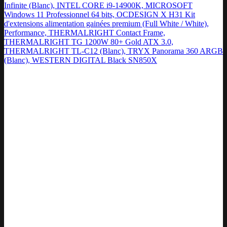
Infinite (Blanc), INTEL CORE i9-14900K, MICROSOFT
Windows 11 Professionnel 64 bits, OCDESIGN X H31 Kit
d'extensions alimentation gainées premium (Full White / White),
Performance, THERMALRIGHT Contact Frame,
THERMALRIGHT TG 1200W 80+ Gold ATX 3.0,
THERMALRIGHT TL-C12 (Blanc), TRYX Panorama 360 ARGB
(Blanc), WESTERN DIGITAL Black SN850X