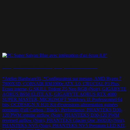
Montage PHANTEKS NV5 – PC Super Saiyan Blue avec écran 8.8″
*Atelier Hardware31, *Configurateur sur mesure, AMD Ryzen 7
7800X3D, CORSAIR RM1000e ATX 3.0, CRUCIAL P3 Plus,
Ecran interne, G.SKILL Trident Z5 Neo RGB (Noir), GIGABYTE
AORUS B650 ELITE AX, GIGABYTE AORUS RTX 4080
SUPER MASTER, MICROSOFT Windows 11 Professionnel 64
bits, OCDESIGN X H31 Kit d'extensions alimentation gainées
premium (Full Carbon / Black), Performance, PHANTEKS D30-
120 PWM regular airflow (Noir), PHANTEKS D30-120 PWM
reversed airflow (Noir), PHANTEKS Glacier One 360D30 (Noir),
PHANTEKS NV5 (Noir), PHANTEKS NV5 Premium LED KIT,