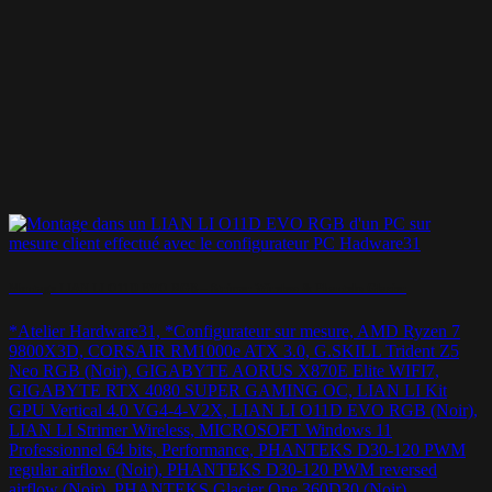
Montage LIAN LI O11D EVO RGB – Strimer Wireless & Phanteks Glacier
*Atelier Hardware31, *Configurateur sur mesure, AMD Ryzen 7
9800X3D, CORSAIR RM1000e ATX 3.0, G.SKILL Trident Z5
Neo RGB (Noir), GIGABYTE AORUS X870E Elite WIFI7,
GIGABYTE RTX 4080 SUPER GAMING OC, LIAN LI Kit
GPU Vertical 4.0 VG4-4-V2X, LIAN LI O11D EVO RGB (Noir),
LIAN LI Strimer Wireless, MICROSOFT Windows 11
Professionnel 64 bits, Performance, PHANTEKS D30-120 PWM
regular airflow (Noir), PHANTEKS D30-120 PWM reversed
airflow (Noir), PHANTEKS Glacier One 360D30 (Noir),