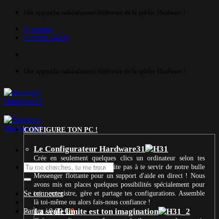
Passer
Une approche radicalement différente de la sphère Hardware !
au
A propos
contenu
Contact / FAQ
Une approche radicalement différente de la sphère Hardware !
CONFIGURE TON PC !
Le Configurateur Hardware31
Crée en seulement quelques clics un ordinateur selon tes
Recherche
besoins et ton budget. N’hésite pas à te servir de notre bulle
pour :
Messenger flottante pour un support d'aide en direct ! Nous
avons mis en places quelques possibilités spécialement pour
Se connecter
toi : enregistre, gère et partage tes configurations. Assemble
là toi-même ou alors fais-nous confiance !
Panier /
La seule limite est ton imagination
0,00
€
0