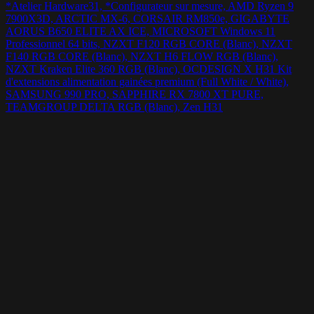
*Atelier Hardware31, *Configurateur sur mesure, AMD Ryzen 9
7900X3D, ARCTIC MX-6, CORSAIR RM850e, GIGABYTE
AORUS B650 ELITE AX ICE, MICROSOFT Windows 11
Professionnel 64 bits, NZXT F120 RGB CORE (Blanc), NZXT
F140 RGB CORE (Blanc), NZXT H6 FLOW RGB (Blanc),
NZXT Kraken Elite 360 RGB (Blanc), OCDESIGN X H31 Kit
d'extensions alimentation gainées premium (Full White / White),
SAMSUNG 990 PRO, SAPPHIRE RX 7800 XT PURE,
TEAMGROUP DELTA RGB (Blanc), Zen H31