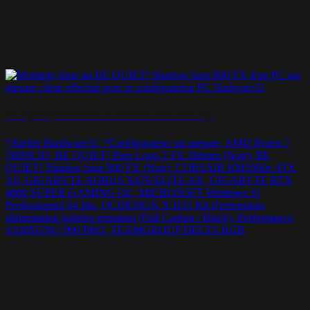
Montage BE QUIET! Shadow base 800 FX – Lord of the rings
*Atelier Hardware31, *Configurateur sur mesure, AMD Ryzen 7
7800X3D, BE QUIET! Pure Loop 2 FX 360mm (Noir), BE
QUIET! Shadow base 800 FX (Noir), CORSAIR RM1000e ATX
3.0, GIGABYTE AORUS X670 ELITE AX, GIGABYTE RTX
4080 SUPER GAMING OC, MICROSOFT Windows 11
Professionnel 64 bits, OCDESIGN X H31 Kit d'extensions
alimentation gainées premium (Full Carbon / Black), Performance,
SAMSUNG 990 PRO, TEAMGROUP DELTA RGB