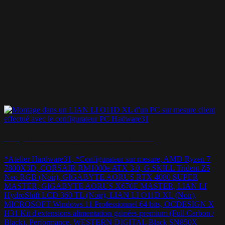
Montage LIAN LI O11D XL – « Je veux un hub USB latéral »
*Atelier Hardware31, *Configurateur sur mesure, AMD Ryzen 7
7800X3D, CORSAIR RM1000e ATX 3.0, G.SKILL Trident Z5
Neo RGB (Noir), GIGABYTE AORUS RTX 4080 SUPER
MASTER, GIGABYTE AORUS X670E MASTER, LIAN LI
HydroShift LCD 360 TL (Noir), LIAN LI O11D XL (Noir),
MICROSOFT Windows 11 Professionnel 64 bits, OCDESIGN X
H31 Kit d'extensions alimentation gainées premium (Full Carbon /
Black), Performance, WESTERN DIGITAL Black SN850X