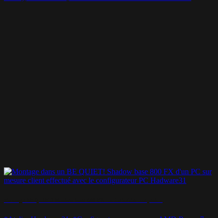
Montage BE QUIET! Shadow base 800 FX – « Ce boitier me plaît »