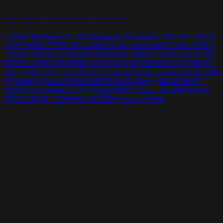
Montage LIAN LI O11D EVO RGB – Reverse build
*Atelier Hardware31, *Configurateur sur mesure, ARCTIC MX-6,
ASUS ROG STRIX RTX 4090 O24G, ASUS ROG Strix Z790-E
Gaming WiFi II, CORSAIR RM1200X SHIFT, CRUCIAL T700,
INTEL CORE i9-14900K, LIAN LI GALAHAD II LCD 360 SL-
INF (Noir), LIAN LI O11D EVO RGB (Noir), LIAN LI UNI FAN
TL (Noir), LIAN LI UNI FAN TL LCD (Noir), MICROSOFT
Windows 11 Professionnel 64 bits, Performance, TEAMGROUP
DELTA RGB, THERMALRIGHT Contact Frame