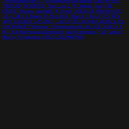
*Atelier Hardware31, *Configurateur sur mesure, AMD Ryzen 7
7800X3D, BE QUIET! Pure Loop 2 FX 360mm (Noir), BE
QUIET! Shadow base 800 FX (Noir), CORSAIR RM850e ATX
3.0, G.SKILL Trident Z5 Neo RGB (Blanc), GIGABYTE RTX
4070 Ti SUPER GAMING, GIGABYTE X670 GAMING X AX,
MICROSOFT Windows 11 Professionnel 64 bits, OCDESIGN X
H31 Kit d'extensions alimentation gainées premium (Full Carbon /
Black), Performance, SAMSUNG 990 PRO