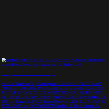
Montage HYTE Y70 Touch Infinite – Grogu !
*Atelier Hardware31, *Configurateur sur mesure, AMD Ryzen 7
7800X3D, CORSAIR RM1000e ATX 3.0, GIGABYTE AORUS
B650E ELITE AX ICE, GIGABYTE RTX 4080 SUPER AERO
OC, HYTE Y70 Touch Infinite (Blanc), LIAN LI HydroShift LCD
360 TL (Blanc), LIAN LI Strimer Plus V2, LIAN LI UNI FAN TL
LCD 120 (Blanc), MICROSOFT Windows 11 Professionnel 64