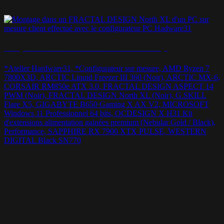
Montage FRACTAL DESIGN North XL – NEBULAR GOLD Design
*Atelier Hardware31, *Configurateur sur mesure, AMD Ryzen 7
7800X3D, ARCTIC Liquid Freezer III 360 (Noir), ARCTIC MX-6,
CORSAIR RM850e ATX 3.0, FRACTAL DESIGN ASPECT 14
PWM (Noir), FRACTAL DESIGN North XL (Noir), G.SKILL
Flare X5, GIGABYTE B650 Gaming X AX V2, MICROSOFT
Windows 11 Professionnel 64 bits, OCDESIGN X H31 Kit
d'extensions alimentation gainées premium (Nebular Gold / Black),
Performance, SAPPHIRE RX 7900 XTX PULSE, WESTERN
DIGITAL Black SN770