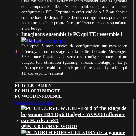
Crée ton ordinateur extrêmement facilement avec la garantie
de composants 100 % compatibles grâce à notre
configurateur PC ! Exprime ta créativité de A à Z ou choisis
comme base de départ l’une de nos configurations préétablies
pour une machine propre à tes préférences et correspondante
à ton budget.
Votre panier est vide.
Imaginons ensemble le PC qui TE ressemble !
Retour à la boutique
Fais appel à mon service de configuration sur mesure en
0
m’envoyant un message via la bulle flottante Messenger.
Panier
Sélectionne l’option « Je veux une config », donne-moi un
budget, ton utilisation (gaming, stream, montage)… Et je
m’occupe de t’établir un devis pour faire la configuration qui
TE correspond vraiment !
PC GEEK FAMILY
PC H31 OPTI BUDGET
Votre panier est vide.
PC WOOD INFLUENCE
Retour à la boutique
🌿PC C8 CURVE WOOD