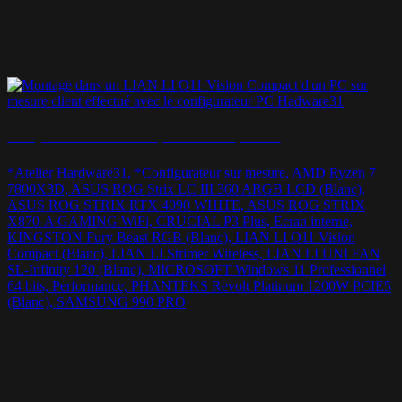
Montage LIAN LI O11 Vision Compact – Une vue imprenable !
*Atelier Hardware31, *Configurateur sur mesure, AMD Ryzen 7
7800X3D, ASUS ROG Strix LC III 360 ARGB LCD (Blanc),
ASUS ROG STRIX RTX 4090 WHITE, ASUS ROG STRIX
X870-A GAMING WiFi, CRUCIAL P3 Plus, Ecran interne,
KINGSTON Fury Beast RGB (Blanc), LIAN LI O11 Vision
Compact (Blanc), LIAN LI Strimer Wireless, LIAN LI UNI FAN
SL-Infinity 120 (Blanc), MICROSOFT Windows 11 Professionnel
64 bits, Performance, PHANTEKS Revolt Platinum 1200W PCIE5
(Blanc), SAMSUNG 990 PRO