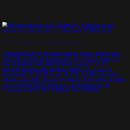
Montage LIAN LI O11D EVO RGB – HydroShift inside !
*Atelier Hardware31, *Configurateur sur mesure, AMD Ryzen 7
7800X3D, CORSAIR RM850e ATX 3.0, G.SKILL Trident Z5
Neo RGB (Noir), GIGABYTE B650 Gaming X AX V2,
GIGABYTE RTX 4080 SUPER GAMING OC, LIAN LI
HydroShift LCD 360 TL (Noir), LIAN LI Kit GPU Vertical 4.0
VG4-4-V2X, LIAN LI O11D EVO RGB (Noir), LIAN LI Strimer
Plus V2, MICROSOFT Windows 11 Professionnel 64 bits,
Performance, WESTERN DIGITAL Black SN850X