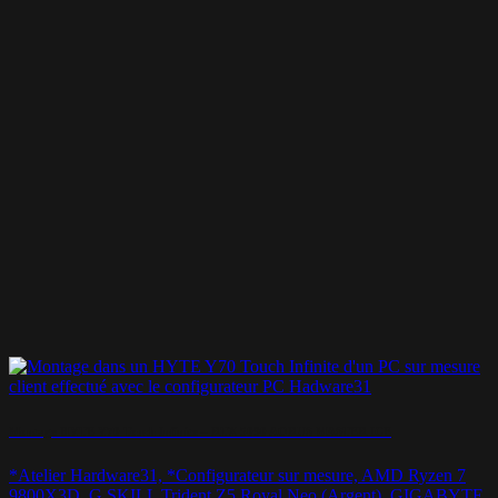
Montage HYTE Y70 Touch Infinite – RTX 5090 AORUS MASTER ICE
*Atelier Hardware31, *Configurateur sur mesure, AMD Ryzen 7
9800X3D, G.SKILL Trident Z5 Royal Neo (Argent), GIGABYTE