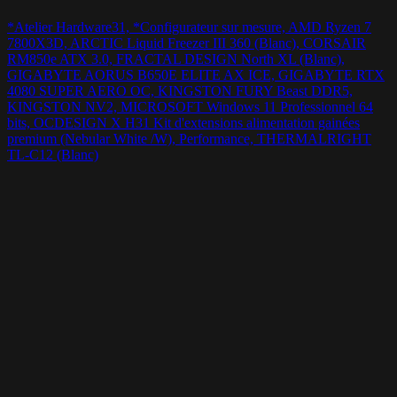
*Atelier Hardware31, *Configurateur sur mesure, AMD Ryzen 7
7800X3D, ARCTIC Liquid Freezer III 360 (Blanc), CORSAIR
RM850e ATX 3.0, FRACTAL DESIGN North XL (Blanc),
GIGABYTE AORUS B650E ELITE AX ICE, GIGABYTE RTX
4080 SUPER AERO OC, KINGSTON FURY Beast DDR5,
KINGSTON NV2, MICROSOFT Windows 11 Professionnel 64
bits, OCDESIGN X H31 Kit d'extensions alimentation gainées
premium (Nebular White /W), Performance, THERMALRIGHT
TL-C12 (Blanc)