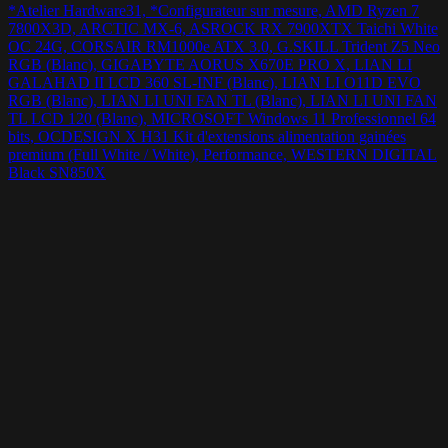
*Atelier Hardware31, *Configurateur sur mesure, AMD Ryzen 7
7800X3D, ARCTIC MX-6, ASROCK RX 7900XTX Taichi White
OC 24G, CORSAIR RM1000e ATX 3.0, G.SKILL Trident Z5 Neo
RGB (Blanc), GIGABYTE AORUS X670E PRO X, LIAN LI
GALAHAD II LCD 360 SL-INF (Blanc), LIAN LI O11D EVO
RGB (Blanc), LIAN LI UNI FAN TL (Blanc), LIAN LI UNI FAN
TL LCD 120 (Blanc), MICROSOFT Windows 11 Professionnel 64
bits, OCDESIGN X H31 Kit d'extensions alimentation gainées
premium (Full White / White), Performance, WESTERN DIGITAL
Black SN850X