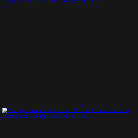
WESTERN DIGITAL Black SN850X, Zen H31
Montage NZXT H6 FLOW – Une config PURE White!