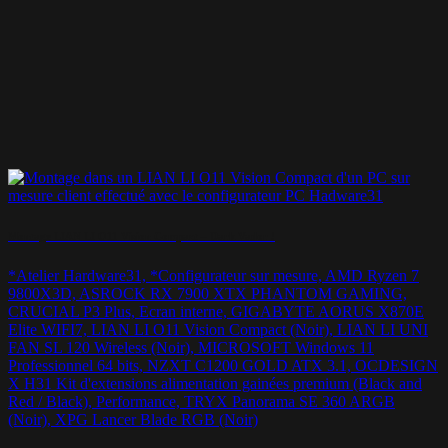
Montage LIAN LI O11 Vision Compact – Dark Vador !
*Atelier Hardware31, *Configurateur sur mesure, AMD Ryzen 7
9800X3D, ASROCK RX 7900 XTX PHANTOM GAMING,
CRUCIAL P3 Plus, Ecran interne, GIGABYTE AORUS X870E
Elite WIFI7, LIAN LI O11 Vision Compact (Noir), LIAN LI UNI
FAN SL 120 Wireless (Noir), MICROSOFT Windows 11
Professionnel 64 bits, NZXT C1200 GOLD ATX 3.1, OCDESIGN
X H31 Kit d'extensions alimentation gainées premium (Black and
Red / Black), Performance, TRYX Panorama SE 360 ARGB
(Noir), XPG Lancer Blade RGB (Noir)