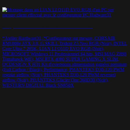
Montage LIAN LI O11D EVO RGB – Assemblé en duo à l’atelier
*Atelier Hardware31, *Configurateur sur mesure, CORSAIR
RM1000e ATX 3.0, G.SKILL Trident Z5 Neo RGB (Noir), INTEL
Core Ultra 7 265K, LIAN LI O11D EVO RGB (Noir),
MICROSOFT Windows 11 Professionnel 64 bits, MSI MAG Z890
Tomahawk WiFi, MSI RTX 4080 SUPER GAMING X SLIM,
OCDESIGN X H31 Kit d'extensions alimentation gainées premium
(Full Carbon / Black), Performance, PHANTEKS D30-120 PWM
regular airflow (Noir), PHANTEKS D30-120 PWM reversed
airflow (Noir), PHANTEKS Glacier One 360D30 (Noir),
WESTERN DIGITAL Black SN850X