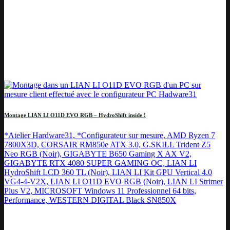
Montage LIAN LI O11D EVO RGB – HydroShift inside !
*Atelier Hardware31, *Configurateur sur mesure, AMD Ryzen 7
7800X3D, CORSAIR RM850e ATX 3.0, G.SKILL Trident Z5
Neo RGB (Noir), GIGABYTE B650 Gaming X AX V2,
GIGABYTE RTX 4080 SUPER GAMING OC, LIAN LI
HydroShift LCD 360 TL (Noir), LIAN LI Kit GPU Vertical 4.0
VG4-4-V2X, LIAN LI O11D EVO RGB (Noir), LIAN LI Strimer
Plus V2, MICROSOFT Windows 11 Professionnel 64 bits,
Performance, WESTERN DIGITAL Black SN850X