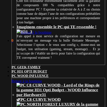
Crée ton ordinateur extrêmement facilement avec la garantie
de composants 100 % compatibles grâce à notre
configurateur PC ! Exprime ta créativité de A à Z ou choisis
comme base de départ l’une de nos configurations préétablies
pour une machine propre à tes préférences et correspondante
à ton budget.
Votre panier est vide.
Imaginons ensemble le PC qui TE ressemble !
Retour à la boutique
Fais appel à mon service de configuration sur mesure en
0
m’envoyant un message via la bulle flottante Messenger.
Panier
Sélectionne l’option « Je veux une config », donne-moi un
budget, ton utilisation (gaming, stream, montage)… Et je
m’occupe de t’établir un devis pour faire la configuration qui
TE correspond vraiment !
PC GEEK FAMILY
PC H31 OPTI BUDGET
Votre panier est vide.
PC WOOD INFLUENCE
Retour à la boutique
🌿PC C8 CURVE WOOD