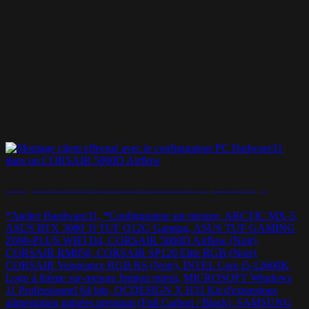
Montage CORSAIR 5000D Airflow – « Du flux et de la tranquillité en 1440p »
*Atelier Hardware31, *Configurateur sur mesure, ARCTIC MX-5,
ASUS RTX 3080 Ti TUF O12G Gaming, ASUS TUF GAMING
Z690-PLUS WIFI D4, CORSAIR 5000D Airflow (Noir),
CORSAIR RM850, CORSAIR SP120 Elite RGB (Noir),
CORSAIR Vengeance RGB RS (Noir), INTEL Core i5-12600K,
Logo à thème sur-mesure finition miroir, MICROSOFT Windows
11 Professionnel 64 bits, OCDESIGN X H31 Kit d'extensions
alimentation gainées premium (Full Carbon / Black), SAMSUNG