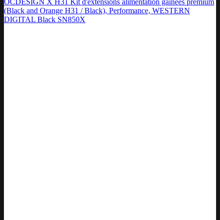
OCDESIGN X H31 Kit d'extensions alimentation gainées premium
(Black and Orange H31 / Black), Performance, WESTERN
DIGITAL Black SN850X