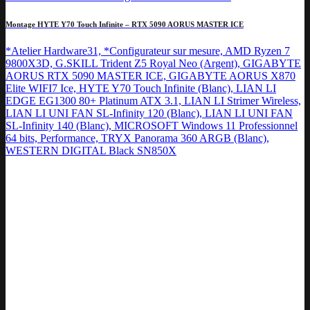
Montage HYTE Y70 Touch Infinite – RTX 5090 AORUS MASTER ICE
*Atelier Hardware31, *Configurateur sur mesure, AMD Ryzen 7
9800X3D, G.SKILL Trident Z5 Royal Neo (Argent), GIGABYTE
AORUS RTX 5090 MASTER ICE, GIGABYTE AORUS X870
Elite WIFI7 Ice, HYTE Y70 Touch Infinite (Blanc), LIAN LI
EDGE EG1300 80+ Platinum ATX 3.1, LIAN LI Strimer Wireless,
LIAN LI UNI FAN SL-Infinity 120 (Blanc), LIAN LI UNI FAN
SL-Infinity 140 (Blanc), MICROSOFT Windows 11 Professionnel
64 bits, Performance, TRYX Panorama 360 ARGB (Blanc),
WESTERN DIGITAL Black SN850X