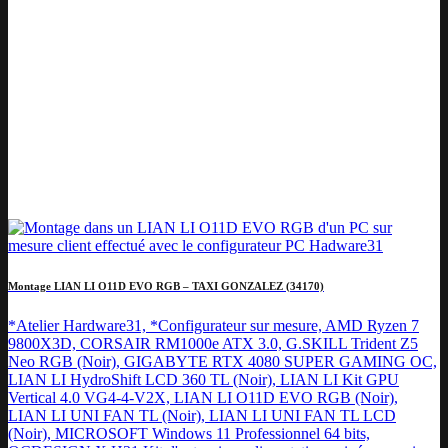
Montage LIAN LI O11D EVO RGB – TAXI GONZALEZ (34170)
*Atelier Hardware31, *Configurateur sur mesure, AMD Ryzen 7
9800X3D, CORSAIR RM1000e ATX 3.0, G.SKILL Trident Z5
Neo RGB (Noir), GIGABYTE RTX 4080 SUPER GAMING OC,
LIAN LI HydroShift LCD 360 TL (Noir), LIAN LI Kit GPU
Vertical 4.0 VG4-4-V2X, LIAN LI O11D EVO RGB (Noir),
LIAN LI UNI FAN TL (Noir), LIAN LI UNI FAN TL LCD
(Noir), MICROSOFT Windows 11 Professionnel 64 bits,