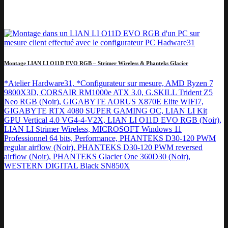
Montage LIAN LI O11D EVO RGB – Strimer Wireless & Phanteks Glacier
*Atelier Hardware31, *Configurateur sur mesure, AMD Ryzen 7
9800X3D, CORSAIR RM1000e ATX 3.0, G.SKILL Trident Z5
Neo RGB (Noir), GIGABYTE AORUS X870E Elite WIFI7,
GIGABYTE RTX 4080 SUPER GAMING OC, LIAN LI Kit
GPU Vertical 4.0 VG4-4-V2X, LIAN LI O11D EVO RGB (Noir),
LIAN LI Strimer Wireless, MICROSOFT Windows 11
Professionnel 64 bits, Performance, PHANTEKS D30-120 PWM
regular airflow (Noir), PHANTEKS D30-120 PWM reversed
airflow (Noir), PHANTEKS Glacier One 360D30 (Noir),
WESTERN DIGITAL Black SN850X