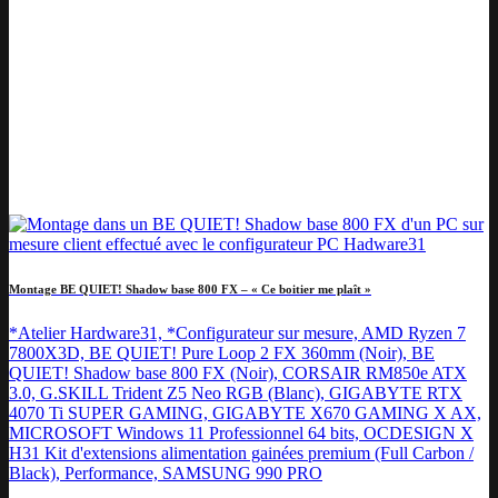
Montage BE QUIET! Shadow base 800 FX – « Ce boitier me plaît »
*Atelier Hardware31, *Configurateur sur mesure, AMD Ryzen 7
7800X3D, BE QUIET! Pure Loop 2 FX 360mm (Noir), BE
QUIET! Shadow base 800 FX (Noir), CORSAIR RM850e ATX
3.0, G.SKILL Trident Z5 Neo RGB (Blanc), GIGABYTE RTX
4070 Ti SUPER GAMING, GIGABYTE X670 GAMING X AX,
MICROSOFT Windows 11 Professionnel 64 bits, OCDESIGN X
H31 Kit d'extensions alimentation gainées premium (Full Carbon /
Black), Performance, SAMSUNG 990 PRO