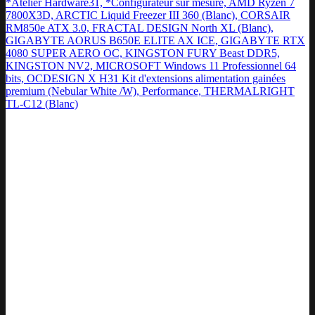
*Atelier Hardware31, *Configurateur sur mesure, AMD Ryzen 7
7800X3D, ARCTIC Liquid Freezer III 360 (Blanc), CORSAIR
RM850e ATX 3.0, FRACTAL DESIGN North XL (Blanc),
GIGABYTE AORUS B650E ELITE AX ICE, GIGABYTE RTX
4080 SUPER AERO OC, KINGSTON FURY Beast DDR5,
KINGSTON NV2, MICROSOFT Windows 11 Professionnel 64
bits, OCDESIGN X H31 Kit d'extensions alimentation gainées
premium (Nebular White /W), Performance, THERMALRIGHT
TL-C12 (Blanc)