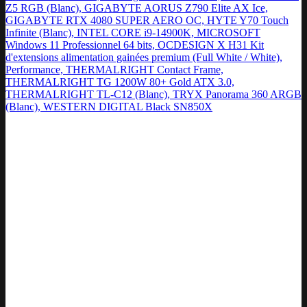
Z5 RGB (Blanc), GIGABYTE AORUS Z790 Elite AX Ice,
GIGABYTE RTX 4080 SUPER AERO OC, HYTE Y70 Touch
Infinite (Blanc), INTEL CORE i9-14900K, MICROSOFT
Windows 11 Professionnel 64 bits, OCDESIGN X H31 Kit
d'extensions alimentation gainées premium (Full White / White),
Performance, THERMALRIGHT Contact Frame,
THERMALRIGHT TG 1200W 80+ Gold ATX 3.0,
THERMALRIGHT TL-C12 (Blanc), TRYX Panorama 360 ARGB
(Blanc), WESTERN DIGITAL Black SN850X