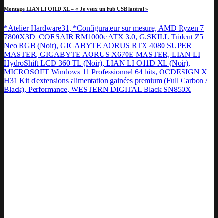
Montage LIAN LI O11D XL – « Je veux un hub USB latéral »
*Atelier Hardware31, *Configurateur sur mesure, AMD Ryzen 7
7800X3D, CORSAIR RM1000e ATX 3.0, G.SKILL Trident Z5
Neo RGB (Noir), GIGABYTE AORUS RTX 4080 SUPER
MASTER, GIGABYTE AORUS X670E MASTER, LIAN LI
HydroShift LCD 360 TL (Noir), LIAN LI O11D XL (Noir),
MICROSOFT Windows 11 Professionnel 64 bits, OCDESIGN X
H31 Kit d'extensions alimentation gainées premium (Full Carbon /
Black), Performance, WESTERN DIGITAL Black SN850X