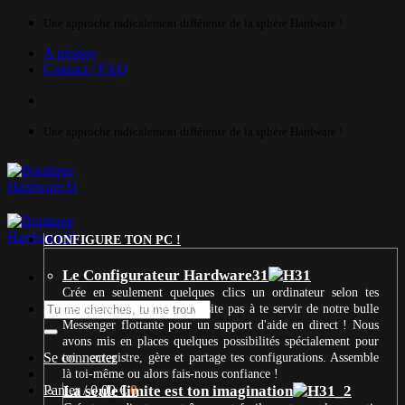
Passer
Une approche radicalement différente de la sphère Hardware !
au
A propos
contenu
Contact / FAQ
Une approche radicalement différente de la sphère Hardware !
CONFIGURE TON PC !
Le Configurateur Hardware31
Crée en seulement quelques clics un ordinateur selon tes
Recherche
besoins et ton budget. N’hésite pas à te servir de notre bulle
pour :
Messenger flottante pour un support d'aide en direct ! Nous
avons mis en places quelques possibilités spécialement pour
Se connecter
toi : enregistre, gère et partage tes configurations. Assemble
là toi-même ou alors fais-nous confiance !
Panier /
La seule limite est ton imagination
0,00
€
0