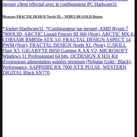
Montage FRACTAL DESIGN North XL – NEBULAR GOLD Design
*Atelier Hardware31, *Configurateur sur mesure, AMD Ryzen 7
7800X3D, ARCTIC Liquid Freezer III 360 (Noir), ARCTIC MX-6,
CORSAIR RM850e ATX 3.0, FRACTAL DESIGN ASPECT 14
PWM (Noir), FRACTAL DESIGN North XL (Noir), G.SKILL
Flare X5, GIGABYTE B650 Gaming X AX V2, MICROSOFT
Windows 11 Professionnel 64 bits, OCDESIGN X H31 Kit
d'extensions alimentation gainées premium (Nebular Gold / Black),
Performance, SAPPHIRE RX 7900 XTX PULSE, WESTERN
DIGITAL Black SN770