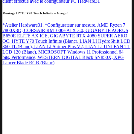
Montage HYTE Y70 Touch Infinite – Grogu !
*Atelier Hardware31, *Configurateur sur mesure, AMD Ryzen 7
7800X3D, CORSAIR RM1000e ATX 3.0, GIGABYTE AORUS
B650E ELITE AX ICE, GIGABYTE RTX 4080 SUPER AERO
OC, HYTE Y70 Touch Infinite (Blanc), LIAN LI HydroShift LCD
360 TL (Blanc), LIAN LI Strimer Plus V2, LIAN LI UNI FAN TL
LCD 120 (Blanc), MICROSOFT Windows 11 Professionnel 64
bits, Performance, WESTERN DIGITAL Black SN850X, XPG
Lancer Blade RGB (Blanc)