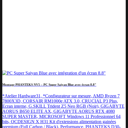
Montage PHANTEKS NV5 – PC Super Saiyan Blue avec écran 8.8″
*Atelier Hardware31, *Configurateur sur mesure, AMD Ryzen 7
7800X3D, CORSAIR RM1000e ATX 3.0, CRUCIAL P3 Plus,
Ecran interne, G.SKILL Trident Z5 Neo RGB (Noir), GIGABYTE
AORUS B650 ELITE AX, GIGABYTE AORUS RTX 4080
SUPER MASTER, MICROSOFT Windows 11 Professionnel 64
bits, OCDESIGN X H31 Kit d'extensions alimentation gainées
premium (Full Carbon / Black), Performance, PHANTEKS D30-