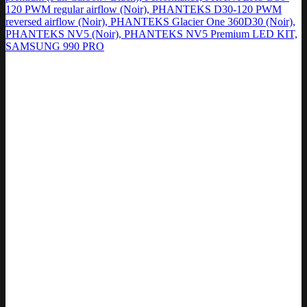
120 PWM regular airflow (Noir), PHANTEKS D30-120 PWM
reversed airflow (Noir), PHANTEKS Glacier One 360D30 (Noir),
PHANTEKS NV5 (Noir), PHANTEKS NV5 Premium LED KIT,
SAMSUNG 990 PRO